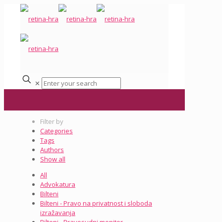
✕
Filter by
Categories
Tags
Authors
Show all
All
Advokatura
Bilteni
Bilteni - Pravo na privatnost i sloboda
izražavanja