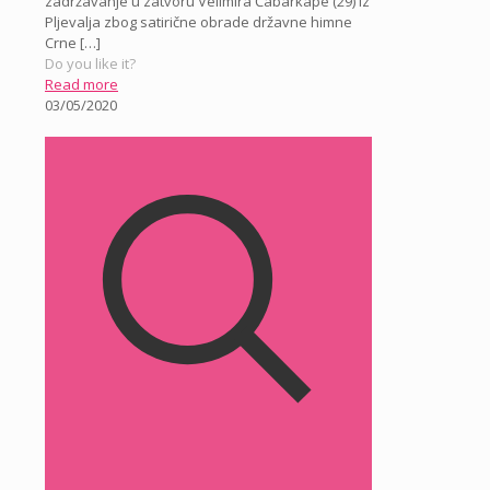
zadržavanje u zatvoru Velimira Čabarkape (29) iz
Pljevalja zbog satirične obrade državne himne
Crne
[…]
Do you like it?
Read more
03/05/2020