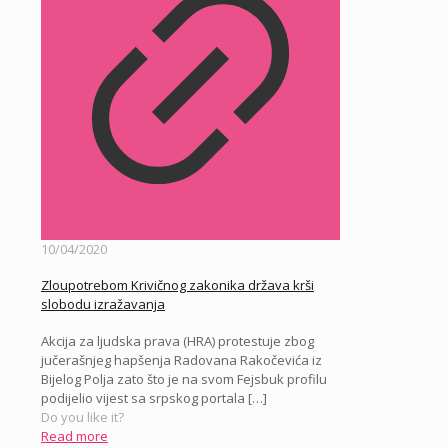
10/04/2020
Zloupotrebom Krivičnog zakonika država krši
slobodu izražavanja
Akcija za ljudska prava (HRA) protestuje zbog
jučerašnjeg hapšenja Radovana Rakočevića iz
Bijelog Polja zato što je na svom Fejsbuk profilu
podijelio vijest sa srpskog portala
[…]
Do you like it?
Read more