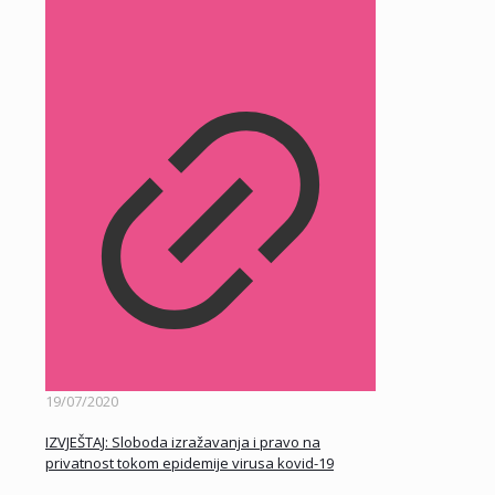
19/07/2020
IZVJEŠTAJ: Sloboda izražavanja i pravo na
privatnost tokom epidemije virusa kovid-19