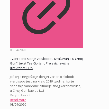
08/04/2020
,,Vanredno stanje za slobodu izražavanja u Crnoj
Gori”, tekst Tee Gorjanc Prelević, izvršne
direktorice HRA
Još prije nego što je donijet Zakon o slobodi
vjeroispovijesti na kraju 2019. godine, i prije
sadašnje vanredne situacije zbog koronavirusa,
u Crnoj Gori kao da
[…]
Do you like it?
Read more
03/04/2020