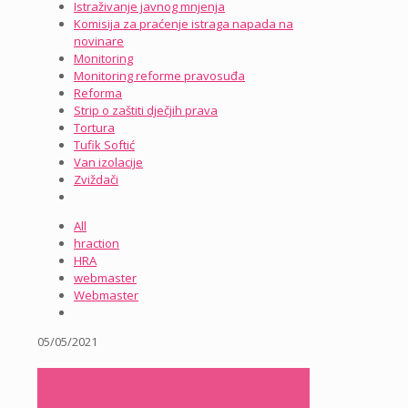
Istraživanje javnog mnjenja
Komisija za praćenje istraga napada na
novinare
Monitoring
Monitoring reforme pravosuđa
Reforma
Strip o zaštiti dječjih prava
Tortura
Tufik Softić
Van izolacije
Zviždači
All
hraction
HRA
webmaster
Webmaster
05/05/2021