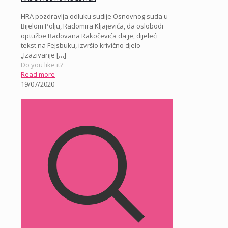
HRA pozdravlja odluku sudije Osnovnog suda u
Bijelom Polju, Radomira Kljajevića, da oslobodi
optužbe Radovana Rakočevića da je, dijeleći
tekst na Fejsbuku, izvršio krivično djelo
„Izazivanje
[…]
Do you like it?
Read more
19/07/2020