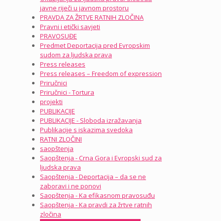
javne riječi u javnom prostoru
PRAVDA ZA ŽRTVE RATNIH ZLOČINA
Pravni i etički savjeti
PRAVOSUĐE
Predmet Deportacija pred Evropskim
sudom za ljudska prava
Press releases
Press releases – Freedom of expression
Priručnici
Priručnici - Tortura
projekti
PUBLIKACIJE
PUBLIKACIJE - Sloboda izražavanja
Publikacije s iskazima svedoka
RATNI ZLOČINI
saopštenja
Saopštenja - Crna Gora i Evropski sud za
ljudska prava
Saopštenja - Deportacija – da se ne
zaboravi i ne ponovi
Saopštenja - Ka efikasnom pravosuđu
Saopštenja - Ka pravdi za žrtve ratnih
zločina