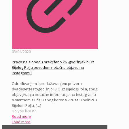
03/04/2020
Pravo na slobodu prekršeno 26.-godišnjakinji iz
Bijelog Polja povodom netačne objave na
Instagramu
Određivanjem i produžavanjem pritvora
dvadesetšestogodišnjoj S.O. iz Bijelog Polja, zbog
objavljivanja netačne informacije na Instagramu
o smrtnom slučaju zbog korona virusa u bolnici u
Bijelom Polju,
[…]
Do you like it?
Read more
Load more