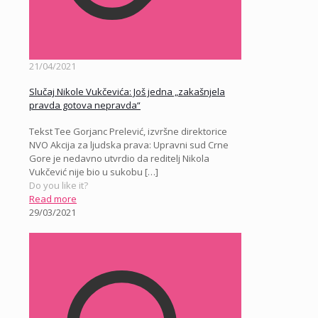
21/04/2021
Slučaj Nikole Vukčevića: Još jedna „zakašnjela
pravda gotova nepravda“
Tekst Tee Gorjanc Prelević, izvršne direktorice
NVO Akcija za ljudska prava: Upravni sud Crne
Gore je nedavno utvrdio da reditelj Nikola
Vukčević nije bio u sukobu
[…]
Do you like it?
Read more
29/03/2021