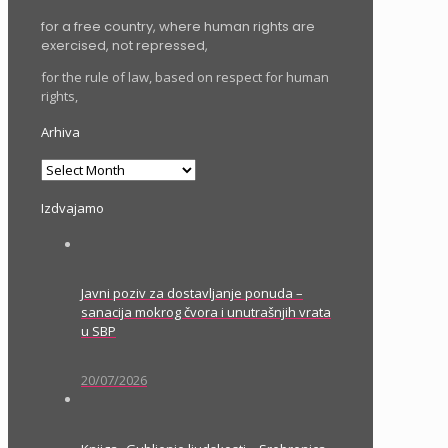
for a free country, where human rights are
exercised, not repressed,
for the rule of law, based on respect for human
rights,
Arhiva
Arhiva
Izdvajamo
Javni poziv za dostavljanje ponuda –
sanacija mokrog čvora i unutrašnjih vrata
u SBP
20/07/2026