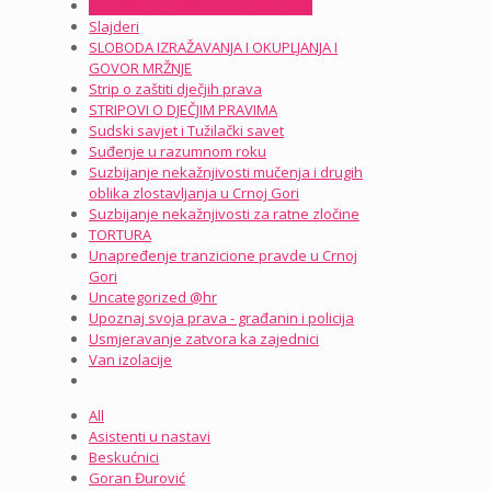
Saopštenja - Sloboda izražavanja
Slajderi
SLOBODA IZRAŽAVANJA I OKUPLJANJA I
GOVOR MRŽNJE
Strip o zaštiti dječjih prava
STRIPOVI O DJEČJIM PRAVIMA
Sudski savjet i Tužilački savet
Suđenje u razumnom roku
Suzbijanje nekažnjivosti mučenja i drugih
oblika zlostavljanja u Crnoj Gori
Suzbijanje nekažnjivosti za ratne zločine
TORTURA
Unapređenje tranzicione pravde u Crnoj
Gori
Uncategorized @hr
Upoznaj svoja prava - građanin i policija
Usmjeravanje zatvora ka zajednici
Van izolacije
All
Asistenti u nastavi
Beskućnici
Goran Đurović