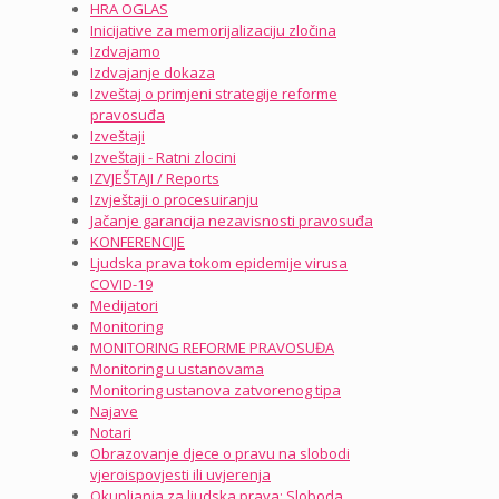
HRA OGLAS
Inicijative za memorijalizaciju zločina
Izdvajamo
Izdvajanje dokaza
Izveštaj o primjeni strategije reforme
pravosuđa
Izveštaji
Izveštaji - Ratni zlocini
IZVJEŠTAJI / Reports
Izvještaji o procesuiranju
Jačanje garancija nezavisnosti pravosuđa
KONFERENCIJE
Ljudska prava tokom epidemije virusa
COVID-19
Medijatori
Monitoring
MONITORING REFORME PRAVOSUĐA
Monitoring u ustanovama
Monitoring ustanova zatvorenog tipa
Najave
Notari
Obrazovanje djece o pravu na slobodi
vjeroispovjesti ili uvjerenja
Okupljanja za ljudska prava: Sloboda