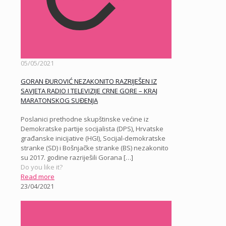
05/05/2021
GORAN ĐUROVIĆ NEZAKONITO RAZRIJEŠEN IZ
SAVJETA RADIO I TELEVIZIJE CRNE GORE – KRAJ
MARATONSKOG SUĐENJA
Poslanici prethodne skupštinske većine iz
Demokratske partije socijalista (DPS), Hrvatske
građanske inicijative (HGI), Socijal-demokratske
stranke (SD) i Bošnjačke stranke (BS) nezakonito
su 2017. godine razriješili Gorana
[…]
Do you like it?
Read more
23/04/2021