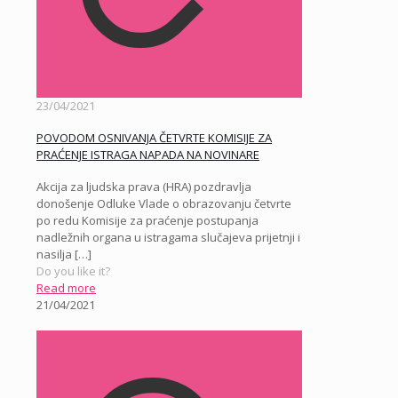
23/04/2021
POVODOM OSNIVANJA ČETVRTE KOMISIJE ZA
PRAĆENJE ISTRAGA NAPADA NA NOVINARE
Akcija za ljudska prava (HRA) pozdravlja
donošenje Odluke Vlade o obrazovanju četvrte
po redu Komisije za praćenje postupanja
nadležnih organa u istragama slučajeva prijetnji i
nasilja
[…]
Do you like it?
Read more
21/04/2021