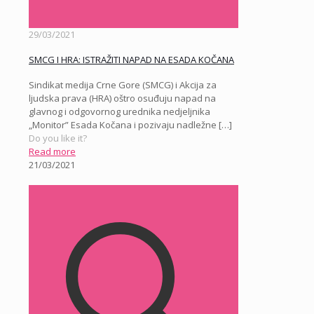
29/03/2021
SMCG I HRA: ISTRAŽITI NAPAD NA ESADA KOČANA
Sindikat medija Crne Gore (SMCG) i Akcija za
ljudska prava (HRA) oštro osuđuju napad na
glavnog i odgovornog urednika nedjeljnika
„Monitor” Esada Kočana i pozivaju nadležne
[…]
Do you like it?
Read more
21/03/2021