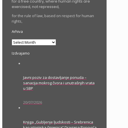
for a free country, where human rights are
exercised, not repressed,
for the rule of law, based on respect for human
rights,
Arhiva
Arhiva
Izdvajamo
Javni poziv za dostavljanje ponuda –
sanacija mokrog čvora i unutrašnjih vrata
u SBP
20/07/2026
Knjiga „Gubljenje ljudskosti – Srebrenica
kao istorijska činjenica“ Dragana Popovića