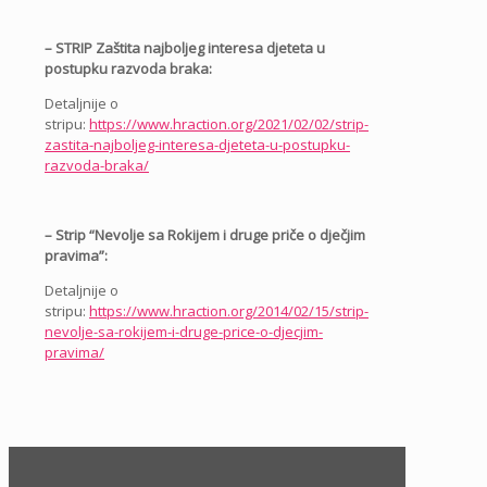
– STRIP Zaštita najboljeg interesa djeteta u
postupku razvoda braka:
Detaljnije o
stripu:
https://www.hraction.org/2021/02/02/strip-
zastita-najboljeg-interesa-djeteta-u-postupku-
razvoda-braka/
– Strip “Nevolje sa Rokijem i druge priče o dječjim
pravima”:
Detaljnije o
stripu:
https://www.hraction.org/2014/02/15/strip-
nevolje-sa-rokijem-i-druge-price-o-djecjim-
pravima/