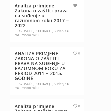
Analiza primjene
1
Zakona o zaštiti prava
na suđenje u
razumnom roku 2017 –
2022.
PRAVOSUĐE
,
PUBLIKACIJE
,
Suđenje u
razumnom roku
ANALIZA PRIMJENE
0
ZAKONA O ZAŠTITI
PRAVA NA SUĐENJE U
RAZUMNOM ROKU ZA
PERIOD 2011 – 2015.
GODINE
PRAVOSUĐE
,
PUBLIKACIJE
,
Suđenje u
razumnom roku
Analiza primjene
0