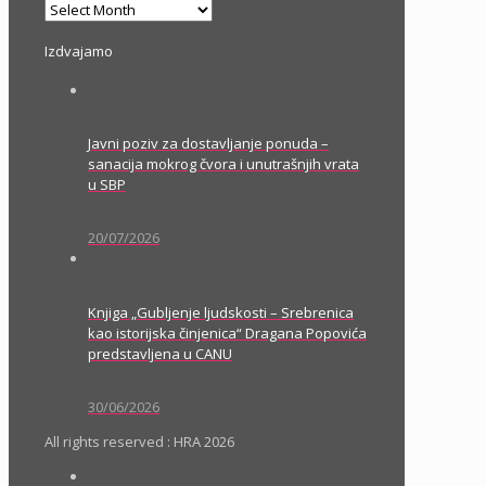
Arhiva
Izdvajamo
Javni poziv za dostavljanje ponuda –
sanacija mokrog čvora i unutrašnjih vrata
u SBP
20/07/2026
Knjiga „Gubljenje ljudskosti – Srebrenica
kao istorijska činjenica“ Dragana Popovića
predstavljena u CANU
30/06/2026
All rights reserved : HRA 2026