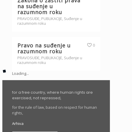
Zakona o zaštiti prava
na suđenje u
razumnom roku
PRAVOSUĐE
,
PUBLIKACIJE
,
Suđenje u
razumnom roku
Pravo na suđenje u
0
razumnom roku
PRAVOSUĐE
,
PUBLIKACIJE
,
Suđenje u
razumnom roku
Loading...
for a free country, where human rights are
exercised, not repressed,
for the rule of law, based on respect for human
rights,
Arhiva