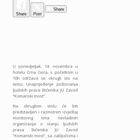
Share
Share
Post
U ponedjeljak, 14. novembra u
hotelu Crna Gora, s početkom u
10h održava se okrugli sto na
temu: Unaprijeđenje poštovanja
ljudskih prava štićenika JU Zavod
“Komanski most”.
Na okruglom stolu će biti
predstavljen i razmotren izvještaj
monitoring tima nevladinih
organizacija o stanju ljudskih
prava štićenika JU Zavod
“Komanski most”, sa zaključcima i