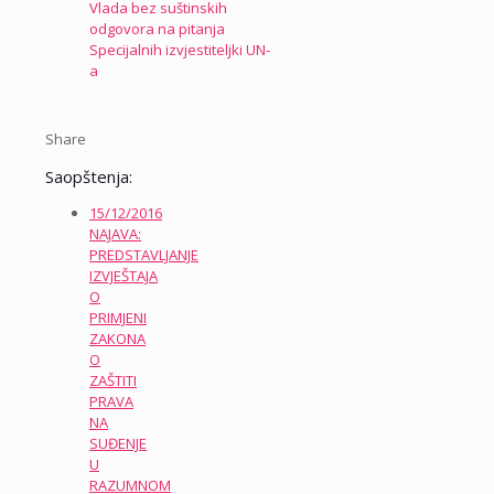
Vlada bez suštinskih
odgovora na pitanja
Specijalnih izvjestiteljki UN-
a
Share
Saopštenja:
15/12/2016
NAJAVA:
PREDSTAVLJANJE
IZVJEŠTAJA
O
PRIMJENI
ZAKONA
O
ZAŠTITI
PRAVA
NA
SUĐENJE
U
RAZUMNOM