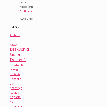
rada
zaposlenih…
Opširnije…
24/06/2016
TAGs
Asistenti
u
nastavi
Beskućnici
Goran
Đurović
Istraživanje
javnog
mnjenja
Komisija
za
praćenje
istraga
napada
na
novinare