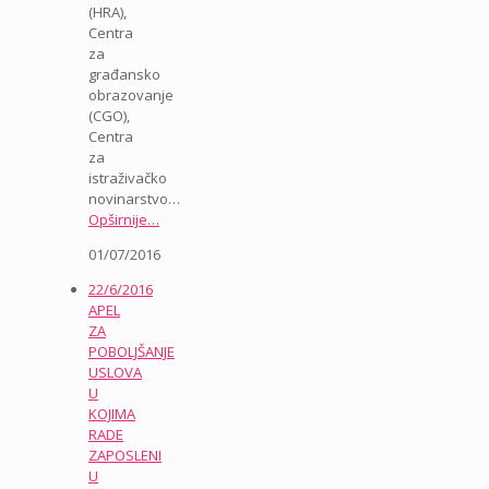
(HRA),
Centra
za
građansko
obrazovanje
(CGO),
Centra
za
istraživačko
novinarstvo…
Opširnije…
01/07/2016
22/6/2016
APEL
ZA
POBOLJŠANJE
USLOVA
U
KOJIMA
RADE
ZAPOSLENI
U