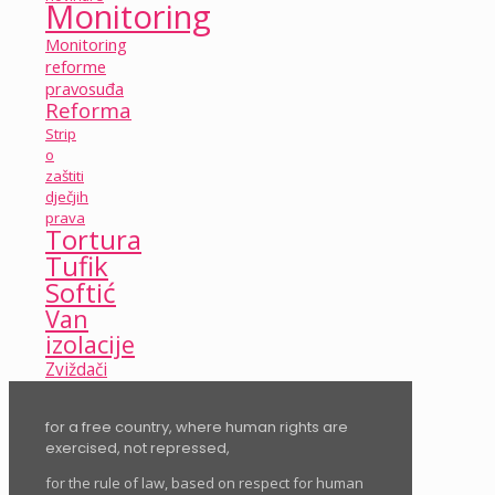
Monitoring
Monitoring
reforme
pravosuđa
Reforma
Strip
o
zaštiti
dječjih
prava
Tortura
Tufik
Softić
Van
izolacije
Zviždači
for a free country, where human rights are
exercised, not repressed,
for the rule of law, based on respect for human