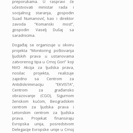
preporukama. U raspravi će
učestvovati ministar rada i
socijalnog staranja, gospodin
Suad Numanović, kao i direktor
zavoda ”Komanski most”,
gospodin Vaselj Dušaj sa
saradnicima.
Događaj se organizuje u okviru
projekta “Monitoring poštovanja
ljudskih prava u ustanovama
zatvorenog tipa u Crnoj Gori” koji
NVO Akcija za ljudska prava,
nosilac projekta, realizuje
zajedno sa Centrom za
Antidiskriminaciju “EKVISTA”,
Centrom za građansko
obrazovanje (CGO), Sigurnom
ženskom kućom, Beogradskim
centrom za ljudska prava i
Letonskim centrom za ljudska
prava. Projekat finansiraju
Evropska unija, posredstvom
Delegacije Evropske unije u Crnoj