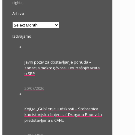
rights,
Arhiva
Arhiva
Izdvajamo
Javni poziv za dostavljanje ponuda –
sanacija mokrog čvora i unutrašnjih vrata
u SBP
20/07/2026
Knjiga „Gubljenje ljudskosti – Srebrenica
kao istorijska činjenica“ Dragana Popovića
predstavljena u CANU