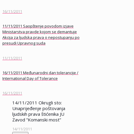
16/11/2011
11/11/2011 Saopštenje povodom izjave
Ministarstva pravde kojom se demantuje
Akcija za ljudska prava o nepostupanju po
presudi Upravnog suda
11/11/2011
16/11/2011 Međunarodni dan tolerancije /
International Day of Tolerance
16/11/2011
14/11/2011 Okrugli sto:
Unaprijeđenje poštovanja
ljudskih prava štićenika JU
Zavod ”Komanski most”
14/11/2011