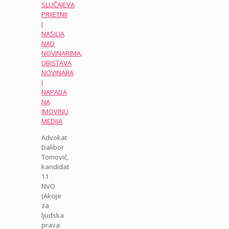
SLUČAJEVA
PRIJETNJI
I
NASILJA
NAD
NOVINARIMA,
UBISTAVA
NOVINARA
I
NAPADA
NA
IMOVINU
MEDIJA
Advokat
Dalibor
Tomović,
kandidat
11
NVO
(Akcije
za
ljudska
prava