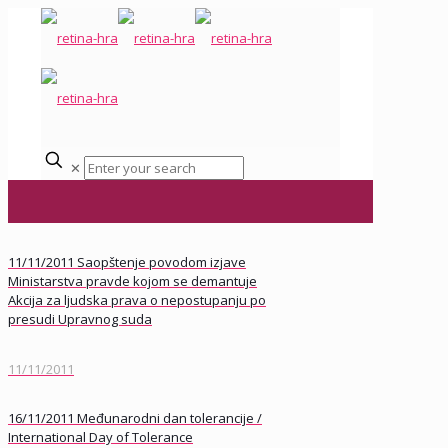
✕
11/11/2011 Saopštenje povodom izjave
Ministarstva pravde kojom se demantuje
Akcija za ljudska prava o nepostupanju po
presudi Upravnog suda
11/11/2011
16/11/2011 Međunarodni dan tolerancije /
International Day of Tolerance