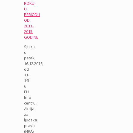
ROKU
U
PERIODU
OD
2011-
2015.
GODINE
Sjutra,
u
petak,
16.12.2016,
od
11-
14h
u
EU
Info
centru,
Akcija
za
ljudska
prava
(HRA)