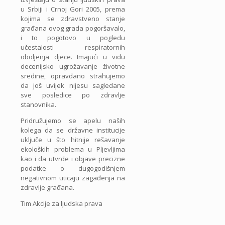
u Srbiji i Crnoj Gori 2005, prema
kojima se zdravstveno stanje
građana ovog grada pogoršavalo,
i to pogotovo u pogledu
učestalosti respiratornih
oboljenja djece. Imajući u vidu
decenijsko ugrožavanje životne
sredine, opravdano strahujemo
da još uvijek nijesu sagledane
sve posledice po zdravlje
stanovnika.
Pridružujemo se apelu naših
kolega da se državne institucije
uključe u što hitnije rešavanje
ekoloških problema u Pljevljima
kao i da utvrde i objave precizne
podatke o dugogodišnjem
negativnom uticaju zagađenja na
zdravlje građana.
Tim Akcije za ljudska prava