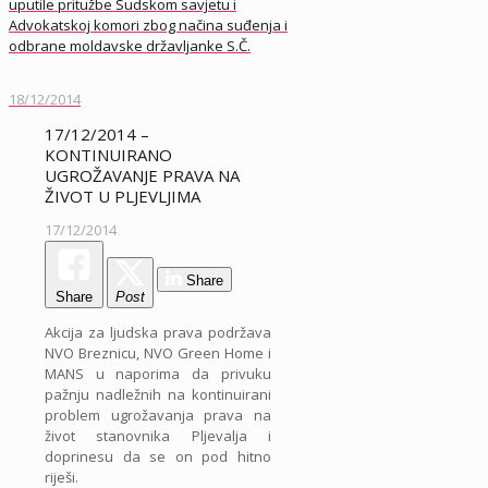
uputile pritužbe Sudskom savjetu i
Advokatskoj komori zbog načina suđenja i
odbrane moldavske državljanke S.Č.
18/12/2014
17/12/2014 –
KONTINUIRANO
UGROŽAVANJE PRAVA NA
ŽIVOT U PLJEVLJIMA
17/12/2014
Share
Share
Post
Akcija za ljudska prava podržava
NVO Breznicu, NVO Green Home i
MANS u naporima da privuku
pažnju nadležnih na kontinuirani
problem ugrožavanja prava na
život stanovnika Pljevalja i
doprinesu da se on pod hitno
riješi.