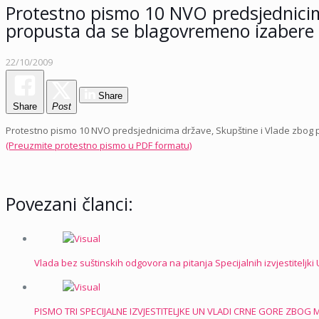
Protestno pismo 10 NVO predsjednicim
propusta da se blagovremeno izabere z
22/10/2009
Share
Share
Post
Protestno pismo 10 NVO predsjednicima države, Skupštine i Vlade zbog p
(Preuzmite protestno pismo u PDF formatu)
Povezani članci:
Vlada bez suštinskih odgovora na pitanja Specijalnih izvjestiteljki
PISMO TRI SPECIJALNE IZVJESTITELJKE UN VLADI CRNE GORE ZBO