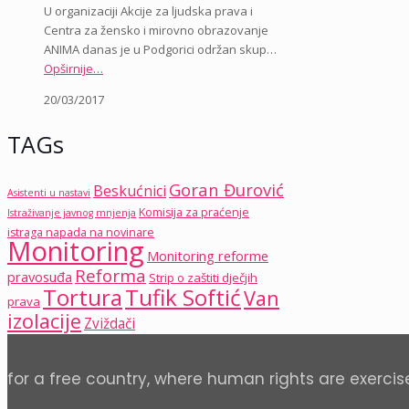
U organizaciji Akcije za ljudska prava i
Centra za žensko i mirovno obrazovanje
ANIMA danas je u Podgorici održan skup…
Opširnije…
20/03/2017
TAGs
Goran Đurović
Beskućnici
Asistenti u nastavi
Komisija za praćenje
Istraživanje javnog mnjenja
istraga napada na novinare
Monitoring
Monitoring reforme
Reforma
pravosuđa
Strip o zaštiti dječjih
Tortura
Tufik Softić
Van
prava
izolacije
Zviždači
for a free country, where human rights are exercis