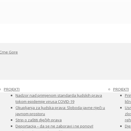
 Crne Gore
PROJEKTI
PROJEKTI
Nadzor nad primjenom standarda ljudskih prava
Pri
tokom epidemije virusa COVID-19
ličn
Okupljanja za ljudska prava: Sloboda javne riječi u
Usm
javnom prostoru
zlo
Strip o zaštiti dječjih prava
reha
Deportacija – da se ne zaboravi i ne ponovi!
Dje