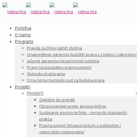
Početna
O nama
Programi
Pravda za žrtve ratnih zločina
Unapređenje garancija ljudskih prava u Ustavu i zakonima
Jačanje garancija nezavisnosti sudstva
Pravo na besplatnu pravnu pomoć
Sloboda izražavanja
Crna Gora i Evropski sud za ljudska prava
Projekti
PROJEKTI
Zajedno do pravde
Obrazovanjem protiv govora mržnje
Suzbijanje govora mržnje – evropski standardi i
praksa
Pravna pomoć žrtvama torture u policijskim i
zatvorskim ustanovama