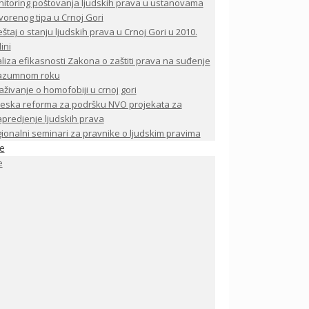
itoring poštovanja ljudskih prava u ustanovama
vorenog tipa u Crnoj Gori
eštaj o stanju ljudskih prava u Crnoj Gori u 2010.
ini
liza efikasnosti Zakona o zaštiti prava na suđenje
razumnom roku
raživanje o homofobiji u crnoj gori
eska reforma za podršku NVO projekata za
predjenje ljudskih prava
ionalni seminari za pravnike o ljudskim pravima
je
e