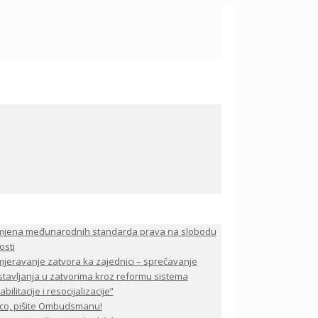
mjena međunarodnih standarda prava na slobodu
osti
jeravanje zatvora ka zajednici – sprečavanje
stavljanja u zatvorima kroz reformu sistema
bilitacije i resocijalizacije”
co, pišite Ombudsmanu!