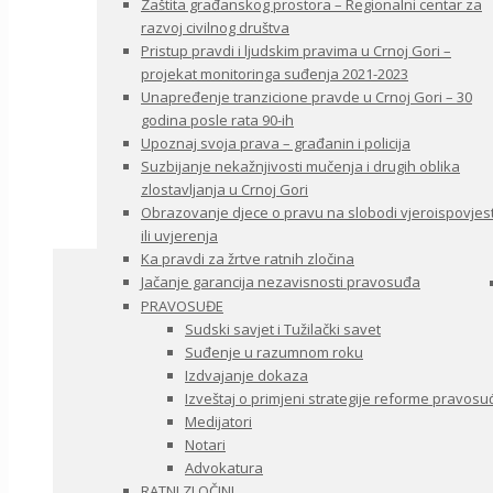
Zaštita građanskog prostora – Regionalni centar za
razvoj civilnog društva
Pristup pravdi i ljudskim pravima u Crnoj Gori –
projekat monitoringa suđenja 2021-2023
Unapređenje tranzicione pravde u Crnoj Gori – 30
godina posle rata 90-ih
Upoznaj svoja prava – građanin i policija
Suzbijanje nekažnjivosti mučenja i drugih oblika
zlostavljanja u Crnoj Gori
Obrazovanje djece o pravu na slobodi vjeroispovjest
ili uvjerenja
Ka pravdi za žrtve ratnih zločina
Jačanje garancija nezavisnosti pravosuđa
PRAVOSUĐE
Sudski savjet i Tužilački savet
Suđenje u razumnom roku
Izdvajanje dokaza
Izveštaj o primjeni strategije reforme pravosu
Medijatori
Notari
Advokatura
RATNI ZLOČINI