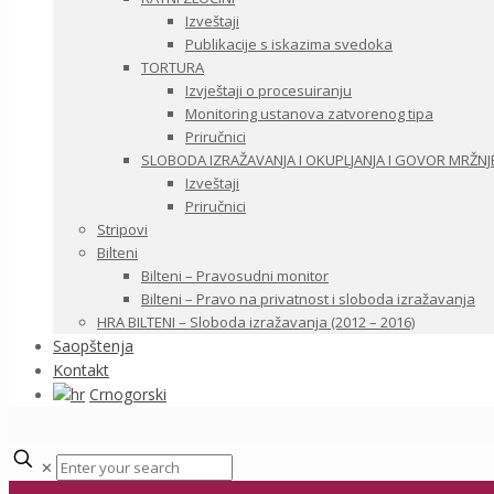
Izveštaji
Publikacije s iskazima svedoka
TORTURA
Izvještaji o procesuiranju
Monitoring ustanova zatvorenog tipa
Priručnici
SLOBODA IZRAŽAVANJA I OKUPLJANJA I GOVOR MRŽNJ
Izveštaji
Priručnici
Stripovi
Bilteni
Bilteni – Pravosudni monitor
Bilteni – Pravo na privatnost i sloboda izražavanja
HRA BILTENI – Sloboda izražavanja (2012 – 2016)
Saopštenja
Kontakt
Crnogorski
✕