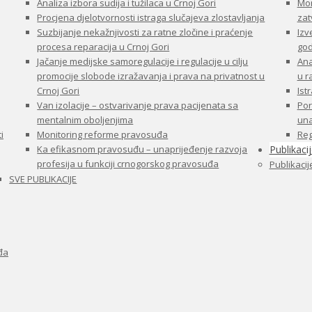
Analiza izbora sudija i tužilaca u Crnoj Gori
Mon
Procjena djelotvornosti istraga slučajeva zlostavljanja
zat
Suzbijanje nekažnjivosti za ratne zločine i praćenje
Izv
procesa reparacija u Crnoj Gori
god
Jačanje medijske samoregulacije i regulacije u cilju
Ana
promocije slobode izražavanja i prava na privatnost u
u 
Crnoj Gori
Ist
Van izolacije – ostvarivanje prava pacijenata sa
Por
mentalnim oboljenjima
una
i
Monitoring reforme pravosuđa
Reg
Ka efikasnom pravosuđu – unaprijeđenje razvoja
Publikaci
profesija u funkciji crnogorskog pravosuđa
Publikacij
SVE PUBLIKACIJE
đa