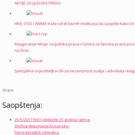
AKCIJE ZA LJUDSKA PRAVA
HRA, CGO i ANIMA traže od državnih institucija da saopšte kako će 
Reagovanje Akcije za ljudska prava i Centra za ženska prava povo
na život…
Specijalna izvjestiteljka UN za nezavisnost sudija i advokata re
Share
Saopštenja:
25/5/2017 NVO obilježile 25 godina ratnog
zločina deportacije bosansko-
hercegovačkih izbjeglica