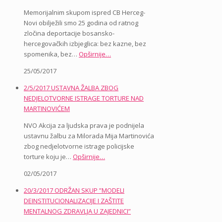
Memorijalnim skupom ispred CB Herceg-
Novi obilježili smo 25 godina od ratnog
zločina deportacije bosansko-
hercegovačkih izbjeglica: bez kazne, bez
spomenika, bez…
Opširnije…
25/05/2017
2/5/2017 USTAVNA ŽALBA ZBOG
NEDJELOTVORNE ISTRAGE TORTURE NAD
MARTINOVIĆEM
NVO Akcija za ljudska prava je podnijela
ustavnu žalbu za Milorada Mija Martinovića
zbog nedjelotvorne istrage policijske
torture koju je…
Opširnije…
02/05/2017
20/3/2017 ODRŽAN SKUP ”MODELI
DEINSTITUCIONALIZACIJE I ZAŠTITE
MENTALNOG ZDRAVLJA U ZAJEDNICI”