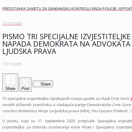
PREDSTAVKA SAVJETU ZA GRAÐANSKU KONTROLU RADA POLICIJE: ISPITAJT
21/11/2025
PISMO TRI SPECIJALNE IZVJESTITELJ
NAPADA DEMOKRATA NA ADVOKATA R
LJUDSKA PRAVA
17/11/2025
Share
Share
Post
Tri specijalne izvjestiteljke Ujedinjenih nacija uputile su Vladi Crne Gore
visokih državnih zvaničnika iz vladajuće partije Demokratske Crne Gore
i izvršnu direktoricu Akcije za ljudska prava (HRA), Teu Gorjanc Prelevi
U pismu, koje su 17. septembra 2025. potpisale Specijalna izvjestit
izvjestiteljka za slobodu izražavanja Irene Khan i Specijalna izvjesti