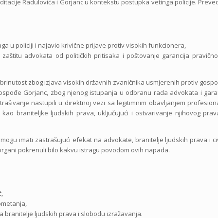
ditacije Radulovića i Gorjanc u kontekstu postupka vetinga policije. Prev
a u policiji i najavio krivične prijave protiv visokih funkcionera,
zaštitu advokata od političkih pritisaka i poštovanje garancija pravično
abrinutost zbog izjava visokih državnih zvaničnika usmjerenih protiv gosp
 gospođe Gorjanc, zbog njenog istupanja u odbranu rada advokata i gara
trašivanje nastupili u direktnoj vezi sa legitimnim obavljanjem profesion
o braniteljke ljudskih prava, uključujući i ostvarivanje njihovog pra
mogu imati zastrašujući efekat na advokate, branitelje ljudskih prava i ci
i organi pokrenuli bilo kakvu istragu povodom ovih napada.
ć,
 ometanja,
branitelje ljudskih prava i slobodu izražavanja.