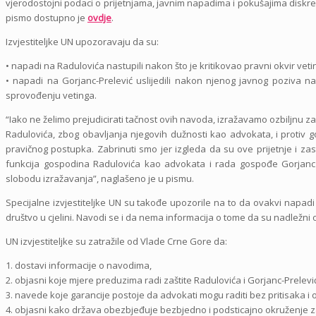
vjerodostojni podaci o prijetnjama, javnim napadima i pokušajima diskre
pismo dostupno je
ovdje
.
Izvjestiteljke UN upozoravaju da su:
• napadi na Radulovića nastupili nakon što je kritikovao pravni okvir veting
• napadi na Gorjanc-Prelević uslijedili nakon njenog javnog poziva na 
sprovođenju vetinga.
“Iako ne želimo prejudicirati tačnost ovih navoda, izražavamo ozbiljnu z
Radulovića, zbog obavljanja njegovih dužnosti kao advokata, i protiv
pravičnog postupka. Zabrinuti smo jer izgleda da su ove prijetnje i zas
funkcija gospodina Radulovića kao advokata i rada gospođe Gorjanc ka
slobodu izražavanja”, naglašeno je u pismu.
Specijalne izvjestiteljke UN su takođe upozorile na to da ovakvi napadi 
društvo u cjelini. Navodi se i da nema informacija o tome da su nadležn
UN izvjestiteljke su zatražile od Vlade Crne Gore da:
1. dostavi informacije o navodima,
2. objasni koje mjere preduzima radi zaštite Radulovića i Gorjanc-Prelevi
3. navede koje garancije postoje da advokati mogu raditi bez pritisaka i
4. objasni kako država obezbjeđuje bezbjedno i podsticajno okruženje za 