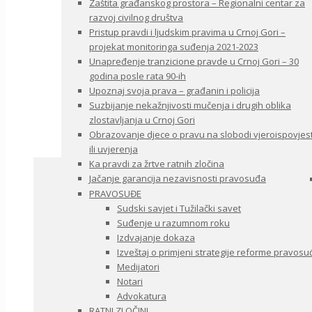
Zaštita građanskog prostora – Regionalni centar za
razvoj civilnog društva
Pristup pravdi i ljudskim pravima u Crnoj Gori –
projekat monitoringa suđenja 2021-2023
Unapređenje tranzicione pravde u Crnoj Gori – 30
godina posle rata 90-ih
Upoznaj svoja prava – građanin i policija
Suzbijanje nekažnjivosti mučenja i drugih oblika
zlostavljanja u Crnoj Gori
Obrazovanje djece o pravu na slobodi vjeroispovjest
ili uvjerenja
Ka pravdi za žrtve ratnih zločina
Jačanje garancija nezavisnosti pravosuđa
PRAVOSUĐE
Sudski savjet i Tužilački savet
Suđenje u razumnom roku
Izdvajanje dokaza
Izveštaj o primjeni strategije reforme pravosu
Medijatori
Notari
Advokatura
RATNI ZLOČINI