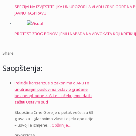
SPECIJALNA IZVJESTITELJKA UN UPOZORILA VLADU CRNE GORE NA
JAVNU RASPRAVU
PROTEST ZBOG PONOVLJENIH NAPADA NA ADVOKATA KOJI KRITIKUJ
Share
Saopštenja:
Politički konsenzus o zakonima o ANB i o
unutrašnjim poslovima ostavio građane
bez neophodne zaštite – očekujemo da ih
zaštiti Ustavni sud
Skupština Crne Gore je u petak veče, sa 63
glasa za – glasovima vlasti i dijela opozicije
– usvojila izmjene…
Opširnije…
03/08/2026