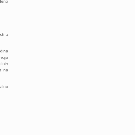
edeno
sti u
odina
ncija
alnih
va na
vilno