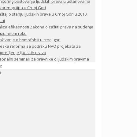
itoring poštovanja ljudskih prava u ustanovama
vorenog tipa u Crnoj Gori
eštaj o stanju ljudskih prava u Crnoj Gori u 2010.
ini
liza efikasnosti Zakona o zaštiti prava na suđenje
razumnom roku
raživanje o homofobiji u crnoj gori
eska reforma za podršku NVO projekata za
predjenje ljudskih prava
ionalni seminari za pravnike o ljudskim pravima
je
e