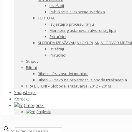
Izveštaji
Publikacije s iskazima svedoka
TORTURA
Izvještaji o procesuiranju
Monitoring ustanova zatvorenog tipa
Priručnici
SLOBODA IZRAŽAVANJA I OKUPLJANJA I GOVOR MRŽNJ
Izveštaji
Priručnici
Stripovi
Bilteni
Bilteni – Pravosudni monitor
Bilteni – Pravo na privatnost i sloboda izražavanja
HRA BILTENI – Sloboda izražavanja (2012 – 2016)
Saopštenja
Kontakt
Crnogorski
Engleski
✕