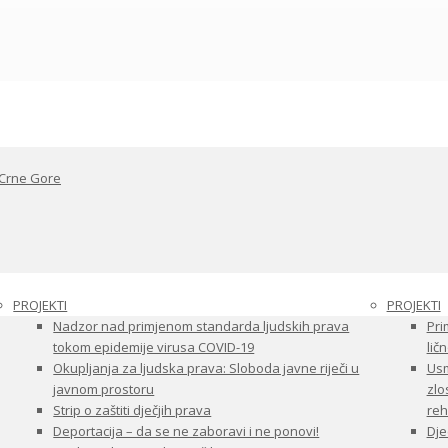
 Crne Gore
PROJEKTI
PROJEKTI
Nadzor nad primjenom standarda ljudskih prava
Pri
tokom epidemije virusa COVID-19
ličn
Okupljanja za ljudska prava: Sloboda javne riječi u
Usm
javnom prostoru
zlo
Strip o zaštiti dječjih prava
reha
Deportacija – da se ne zaboravi i ne ponovi!
Dje