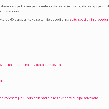
ustave radnje kojima je navedeno da se krše prava, da se spriječi nj
di odgovornost.
oku od 60 dana, ali kako se to nije dogodilo, na
sajtu specijalnih procedu
agovala na napade na advokata Radulovića
 UN-a
izvjestiteljke Ujedinjenih nacija o nezavisnosti sudija i advokata