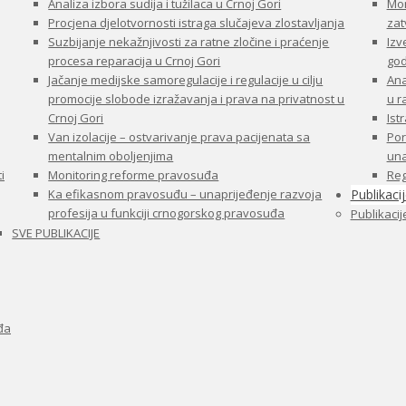
Analiza izbora sudija i tužilaca u Crnoj Gori
Mon
Procjena djelotvornosti istraga slučajeva zlostavljanja
zat
Suzbijanje nekažnjivosti za ratne zločine i praćenje
Izv
procesa reparacija u Crnoj Gori
god
Jačanje medijske samoregulacije i regulacije u cilju
Ana
promocije slobode izražavanja i prava na privatnost u
u 
Crnoj Gori
Ist
Van izolacije – ostvarivanje prava pacijenata sa
Por
mentalnim oboljenjima
una
i
Monitoring reforme pravosuđa
Reg
Ka efikasnom pravosuđu – unaprijeđenje razvoja
Publikaci
profesija u funkciji crnogorskog pravosuđa
Publikacij
SVE PUBLIKACIJE
đa