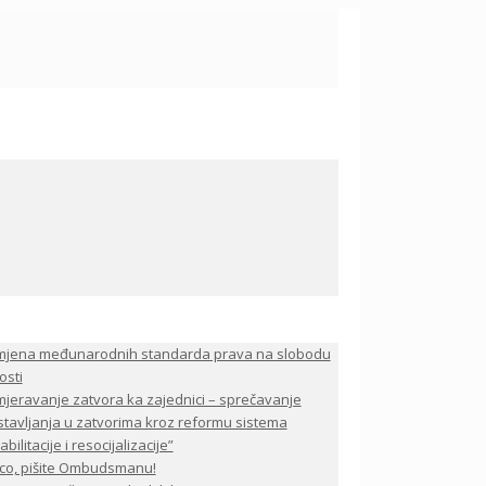
mjena međunarodnih standarda prava na slobodu
osti
jeravanje zatvora ka zajednici – sprečavanje
stavljanja u zatvorima kroz reformu sistema
bilitacije i resocijalizacije”
co, pišite Ombudsmanu!