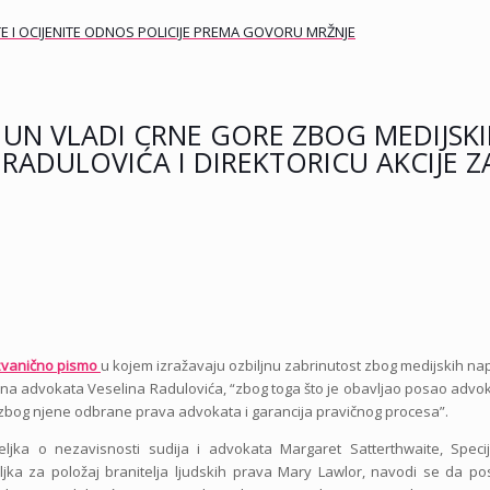
E I OCIJENITE ODNOS POLICIJE PREMA GOVORU MRŽNJE
KE UN VLADI CRNE GORE ZBOG MEDIJSK
ADULOVIĆA I DIREKTORICU AKCIJE Z
zvanično pismo
u kojem izražavaju ozbiljnu zabrinutost zbog medijskih n
 na advokata Veselina Radulovića, “zbog toga što je obavljao posao advo
ć, “zbog njene odbrane prava advokata i garancija pravičnog procesa”.
eljka o nezavisnosti sudija i advokata Margaret Satterthwaite, Speci
teljka za položaj branitelja ljudskih prava Mary Lawlor, navodi se da po