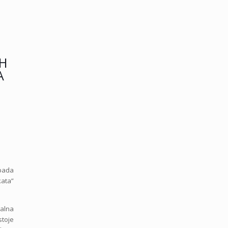
IH
A
apada
kata”
jalna
stoje