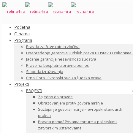
Početna
O nama
Programi
Pravda za žrtve ratnih zločina
Unapređenje garancija ljudskih prava u Ustavu i zakonima
Jačanje garancija nezavisnosti sudstva
Pravo na besplatnu pravnu pomoć
Sloboda izražavanja
Crna Gora i Evropski sud za ljudska prava
Projekti
PROJEKTI
Zajedno do pravde
Obrazovanjem protiv govora mržnje
Suzbijanje govora mržnje – evropski standardi i
praksa
Pravna pomoć žrtvama torture u policijskim i
zatvorskim ustanovama