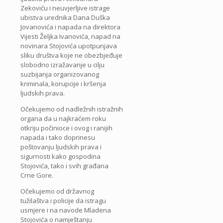
Zekoviću i neuvjerljive istrage
ubistva urednika Dana Duška
Jovanovića i napada na direktora
Vijesti Željka Ivanovića, napad na
novinara Stojovića upotpunjava
sliku društva koje ne obezbjeđuje
slobodno izražavanje u cilju
suzbijanja organizovanog
kriminala, korupcije i kršenja
ljudskih prava.
Očekujemo od nadležnih istražnih
organa da u najkraćem roku
otkriju počinioce i ovog i ranijih
napada i tako doprinesu
poštovanju ljudskih prava i
sigurnosti kako gospodina
Stojovića, tako i svih građana
Crne Gore.
Očekujemo od državnog
tužilaštva i policije da istragu
usmjere i na navode Mladena
Stojovića o namještanju