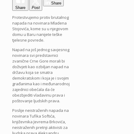
Share
Share
Post
Protestvujemo protiv brutalnog
napada na novinara Mladena
Stojovića, kome su u njegovom
domu u Baru nanijete teške
tjelesne povrede.
Napad na još jednog savjesnog
novinara svi predstavnici
zvanične Crne Gore morali bi
doživjeti kao ozbiljan napad na
državu koja se smatra
demokratskom i koja je i svojim
građanima kao i međunarodnoj
zajednici obećala da će
obezbjediti vladavinu prava i
poštovanje ljudskih prava.
Poslije neistraženih napada na
novinara Tufika Softića,
književnika Jevrema Brkovića,
neistraženih pretnji aktivisti za
ljudska prava Aleksandru