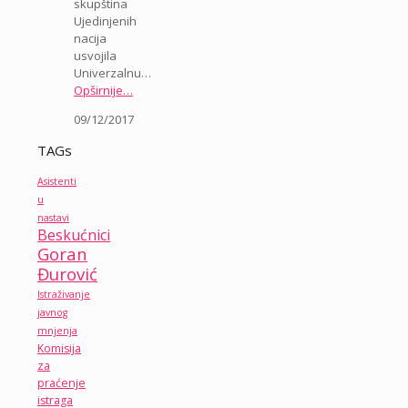
skupština
Ujedinjenih
nacija
usvojila
Univerzalnu…
Opširnije…
09/12/2017
TAGs
Asistenti
u
nastavi
Beskućnici
Goran
Đurović
Istraživanje
javnog
mnjenja
Komisija
za
praćenje
istraga