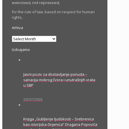
exercised, not repressed,
for the rule of law, based on respect for human
rights,
Arhiva
Arhiva
Izdvajamo
Javni poziv za dostavljanje ponuda –
sanacija mokrog čvora i unutrašnjih vrata
u SBP
20/07/2026
Knjiga „Gubljenje ljudskosti – Srebrenica
kao istorijska činjenica“ Dragana Popovića