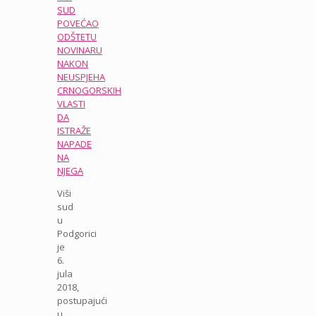
SUD
POVEĆAO
ODŠTETU
NOVINARU
NAKON
NEUSPJEHA
CRNOGORSKIH
VLASTI
DA
ISTRAŽE
NAPADE
NA
NJEGA
Viši
sud
u
Podgorici
je
6.
jula
2018,
postupajući
u