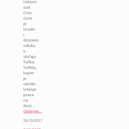
Ustavni
sud
Crne
Gore
je
izradio
i
dostavio
odluku
u
slučaju
Tufika
Softića,
kojom
je
utvrdio
kršenje
prava
na
život…
Opširnije…
23/12/2017