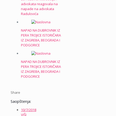
advokata reagovala na
napade na advokata
Radulovića
NAPAD NA DUBROVNIK IZ
PERA TROJICE ISTORIČARA
IZ ZAGREBA, BEOGRADA I
PODGORICE
NAPAD NA DUBROVNIK IZ
PERA TROJICE ISTORIČARA
IZ ZAGREBA, BEOGRADA I
PODGORICE
Share
Saopštenja:
10/7/2018
VIŠI