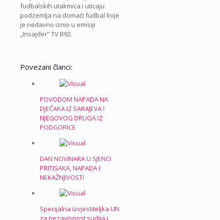
fudbalskih utakmica i uticaju
podzemlja na domaći fudbal koje
je nedavno iznio u emisiji
„Insajder” TV B92.
Povezani članci:
POVODOM NAPADA NA
DJEČAKA IZ SARAJEVA I
NJEGOVOG DRUGA IZ
PODGORICE
DAN NOVINARA U SJENCI
PRITISAKA, NAPADA I
NEKAŽNJIVOSTI
Specijalna izvjestiteljka UN
za nezavisnost sudija i