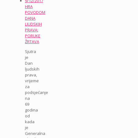
9/12/2017
HRA
POVODOM
DANA
LJUDSKIH
PRAVA:
PORUKE
ŽRTAVA
Sjutra
je
Dan
ljudskih
prava,
vrijeme
za
podsjećanje
na
69
godina
od
kada
je
Generalna