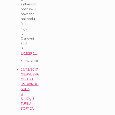
žalbenom
postupku,
povećao
naknadu
štete
koju
je
Osnovni
sud
u…
Opširnije…
10/07/2018
27/12/2017
OBJAVLJENA
ODLUKA
USTAVNOG
SUDA
U
SLUČAJU
TUFIKA
SOFTIĆA