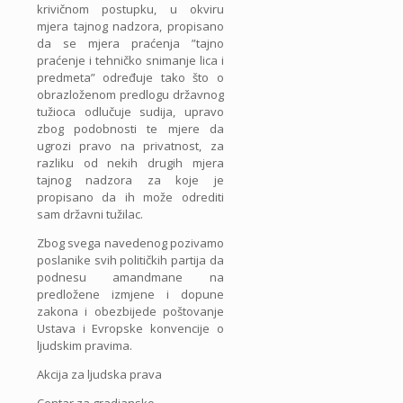
krivičnom postupku, u okviru
mjera tajnog nadzora, propisano
da se mjera praćenja ”tajno
praćenje i tehničko snimanje lica i
predmeta” određuje tako što o
obrazloženom predlogu državnog
tužioca odlučuje sudija, upravo
zbog podobnosti te mjere da
ugrozi pravo na privatnost, za
razliku od nekih drugih mjera
tajnog nadzora za koje je
propisano da ih može odrediti
sam državni tužilac.
Zbog svega navedenog pozivamo
poslanike svih političkih partija da
podnesu amandmane na
predložene izmjene i dopune
zakona i obezbijede poštovanje
Ustava i Evropske konvencije o
ljudskim pravima.
Akcija za ljudska prava