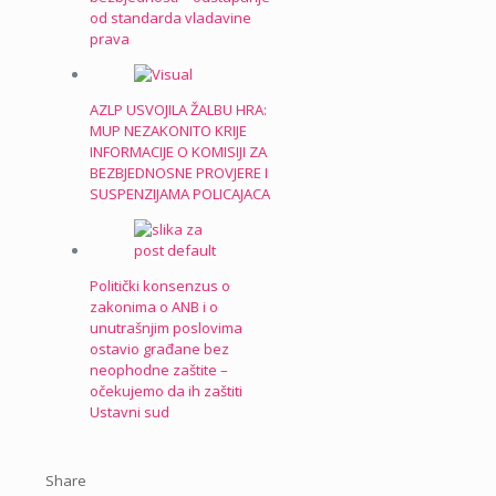
od standarda vladavine
prava
AZLP USVOJILA ŽALBU HRA:
MUP NEZAKONITO KRIJE
INFORMACIJE O KOMISIJI ZA
BEZBJEDNOSNE PROVJERE I
SUSPENZIJAMA POLICAJACA
Politički konsenzus o
zakonima o ANB i o
unutrašnjim poslovima
ostavio građane bez
neophodne zaštite –
očekujemo da ih zaštiti
Ustavni sud
Share