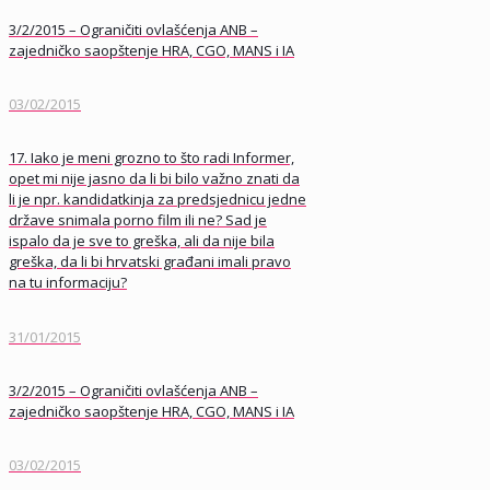
3/2/2015 – Ograničiti ovlašćenja ANB –
zajedničko saopštenje HRA, CGO, MANS i IA
03/02/2015
17. Iako je meni grozno to što radi Informer,
opet mi nije jasno da li bi bilo važno znati da
li je npr. kandidatkinja za predsjednicu jedne
države snimala porno film ili ne? Sad je
ispalo da je sve to greška, ali da nije bila
greška, da li bi hrvatski građani imali pravo
na tu informaciju?
31/01/2015
3/2/2015 – Ograničiti ovlašćenja ANB –
zajedničko saopštenje HRA, CGO, MANS i IA
03/02/2015