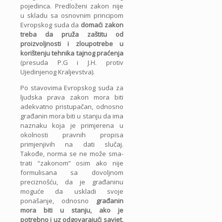
pojedinca. Predloženi zakon nije
u skladu sa osnovnim principom
Evropskog suda da
domaći zakon
treba da pruža zaštitu od
proizvoljnosti i zloupotrebe u
korištenju tehnika tajnog praćenja
(presuda P.G i J.H. protiv
Ujedinjenog Kraljevstva).
Po stavovima Evropskog suda za
ljudska prava zakon mora biti
adekvatno pristupačan, odnosno
građanin mora biti u stanju da ima
naznaku koja je primjerena u
okolnosti pravnih propisa
primjenjivih na dati slučaj.
Takođe, norma se ne može sma­
trati “zakonom” osim ako nije
formulisana sa dovoljnom
preciznošću, da je građaninu
moguće da uskladi svoje
ponašanje, odnosno
građanin
mora biti u stanju, ako je
potrebno i uz odgovarajući savjet,