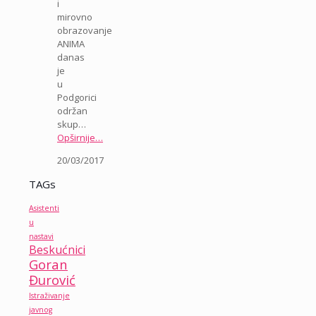
i
mirovno
obrazovanje
ANIMA
danas
je
u
Podgorici
održan
skup…
Opširnije…
20/03/2017
TAGs
Asistenti
u
nastavi
Beskućnici
Goran
Đurović
Istraživanje
javnog