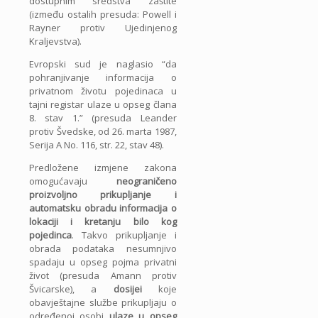
dostupnim sredstva zaštite
(između ostalih presuda: Powell i
Rayner protiv Ujedinjenog
Kraljevstva).
Evropski sud je naglasio “da
pohranjivanje informacija o
privatnom životu pojedinaca u
tajni registar ulaze u opseg člana
8. stav 1.” (presuda Leander
protiv Švedske, od 26. marta 1987,
Serija A No. 116, str. 22, stav 48).
Predložene izmjene zakona
omogućavaju
neograničeno
proizvoljno prikupljanje i
automatsku obradu informacija o
lokaciji i kretanju bilo kog
pojedinca
. Takvo prikupljanje i
obrada podataka nesumnjivo
spadaju u opseg pojma privatni
život (presuda Amann protiv
Švicarske), a
dosijei
koje
obavještajne službe prikupljaju o
određenoj osobi
ulaze u opseg