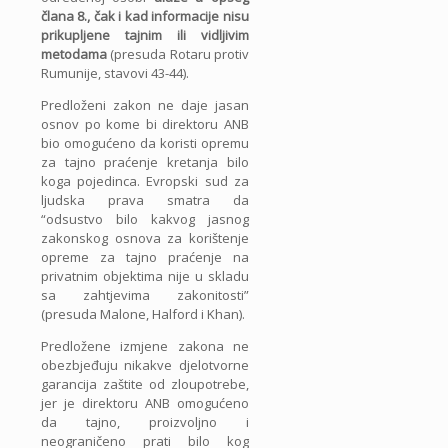
člana 8., čak i kad informacije nisu
prikupljene tajnim ili vidljivim
metodama
(presuda Rotaru protiv
Rumunije, stavovi 43-44).
Predloženi zakon ne daje jasan
osnov po kome bi direktoru ANB
bio omogućeno da koristi opremu
za tajno praćenje kretanja bilo
koga pojedinca. Evropski sud za
ljudska prava smatra da
“odsustvo bilo kakvog jasnog
zakonskog osnova za korištenje
opreme za tajno praćenje na
privatnim objektima nije u skladu
sa zahtjevima zakonitosti”
(presuda Malone, Halford i Khan).
Predložene izmjene zakona ne
obezbjeđuju nikakve djelotvorne
garancija zaštite od zloupotrebe,
jer je direktoru ANB omogućeno
da tajno, proizvoljno i
neograničeno prati bilo kog