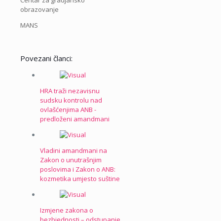
Centar za gradjansko
obrazovanje
MANS
Povezani članci:
HRA traži nezavisnu
sudsku kontrolu nad
ovlašćenjima ANB -
predloženi amandmani
Vladini amandmani na
Zakon o unutrašnjim
poslovima i Zakon o ANB:
kozmetika umjesto suštine
Izmjene zakona o
bezbjednosti – odstupanje