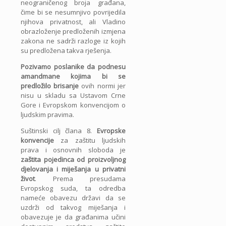
neograničenog broja građana,
čime bi se nesumnjivo povrijedila
njihova privatnost, ali Vladino
obrazloženje predloženih izmjena
zakona ne sadrži razloge iz kojih
su predložena takva rješenja.
Pozivamo poslanike da podnesu
amandmane kojima bi se
predložilo brisanje
ovih normi jer
nisu u skladu sa Ustavom Crne
Gore i Evropskom konvencijom o
ljudskim pravima.
Suštinski cilj člana 8.
Evropske
konvencije
za zaštitu ljudskih
prava i osnovnih sloboda je
zaštita pojedinca od proizvoljnog
djelovanja i miješanja u privatni
život
. Prema presudama
Evropskog suda, ta odredba
nameće obavezu državi da se
uzdrži od takvog miješanja i
obavezuje je da građanima učini