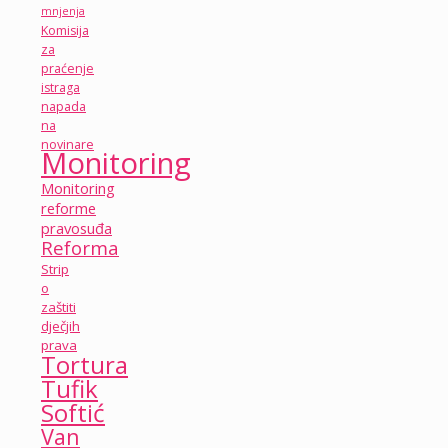
mnjenja
Komisija
za
praćenje
istraga
napada
na
novinare
Monitoring
Monitoring
reforme
pravosuđa
Reforma
Strip
o
zaštiti
dječjih
prava
Tortura
Tufik
Softić
Van