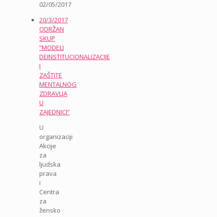
02/05/2017
20/3/2017
ODRŽAN
SKUP
”MODELI
DEINSTITUCIONALIZACIJE
I
ZAŠTITE
MENTALNOG
ZDRAVLJA
U
ZAJEDNICI”
U
organizaciji
Akcije
za
ljudska
prava
i
Centra
za
žensko