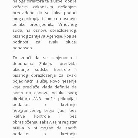
naloga direktora te službe, dok je
važećim zakonskim rješenjem
predviđeno da se takvi podaci
mogu prikupljati samo na osnovu
odluke predsjednika Vrhovnog
suda, na osnovu obrazloženog,
pisanog zahtjeva Agencije, koji se
podnosi za svaki slučaj
ponaosob.
To znači da se izmjenama i
dopunama Zakona predviđa
ukidanje sudske kontrole i
pisanog obrazloženja za svaki
pojedinačni slučaj. Novo rješenje
koje predlaže Vlada definiše da
samo na osnovu odluke svog
direktora ANB može prikupljati
podatke o kretanju
neograničenog broja ljudi, bez
ikakve kontrole i bez
obrazloženja. Takav, tajni registar
ANB-a o bi mogao da sadrži
podatke o kretanju