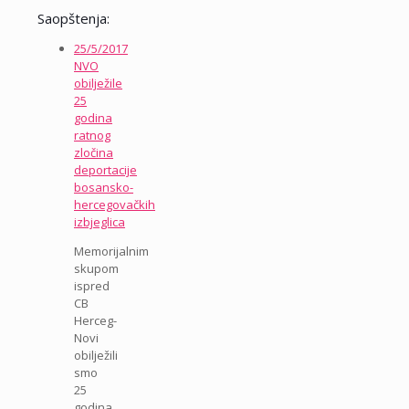
Saopštenja:
25/5/2017
NVO
obilježile
25
godina
ratnog
zločina
deportacije
bosansko-
hercegovačkih
izbjeglica
Memorijalnim
skupom
ispred
CB
Herceg-
Novi
obilježili
smo
25
godina