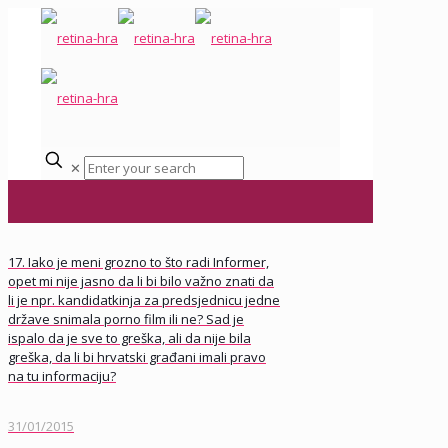
✕
17. Iako je meni grozno to što radi Informer,
opet mi nije jasno da li bi bilo važno znati da
li je npr. kandidatkinja za predsjednicu jedne
države snimala porno film ili ne? Sad je
ispalo da je sve to greška, ali da nije bila
greška, da li bi hrvatski građani imali pravo
na tu informaciju?
31/01/2015