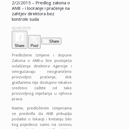
2/2/2015 – Predlog zakona o
ANB – i lociranje i praćenje na
zahtjev direktora bez
kontrole suda
02/02/2015
Share
Share
Post
Predložene Izmjene i dopune
Zakona o ANB-u šire postojeća
ovlašćenja direktora Agencije i
omogućavaju neograničeno
proizvoljno praćenje, dok
građanima nije dostupno nikakvo
sredstvo zaštite od tako
proizvoljnog miješanja u njihova
prava.
Naime, predloženim izmjenama
se predviđa da ANB prikuplja
podatke o lokaciji i kretanju bilo
kog pojedinca samo na osnovu