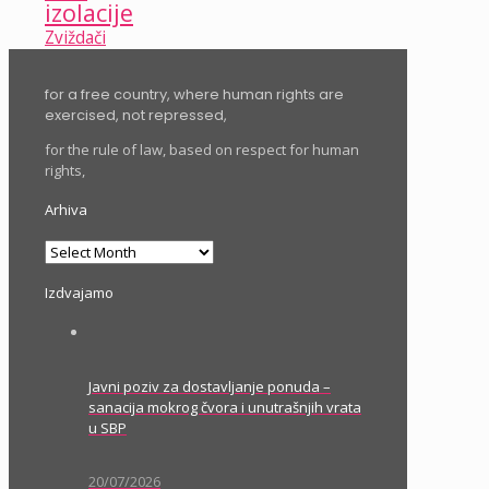
izolacije
Zviždači
for a free country, where human rights are
exercised, not repressed,
for the rule of law, based on respect for human
rights,
Arhiva
Arhiva
Izdvajamo
Javni poziv za dostavljanje ponuda –
sanacija mokrog čvora i unutrašnjih vrata
u SBP
20/07/2026