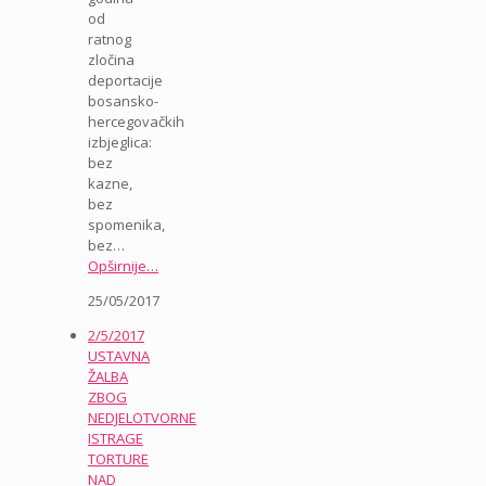
od
ratnog
zločina
deportacije
bosansko-
hercegovačkih
izbjeglica:
bez
kazne,
bez
spomenika,
bez…
Opširnije…
25/05/2017
2/5/2017
USTAVNA
ŽALBA
ZBOG
NEDJELOTVORNE
ISTRAGE
TORTURE
NAD