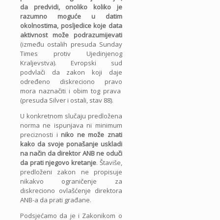
da predvidi, onoliko koliko je
razumno moguće u datim
okolnostima, posljedice koje data
aktivnost može po­drazumijevati
(između ostalih presuda Sunday
Times protiv Ujedinjenog
Kraljevstva). Evropski sud
podvlači da zakon koji daje
određeno diskreciono pravo
mora naznačiti i obim tog prava
(presuda Silver i ostali, stav 88).
U konkretnom slučaju predložena
norma ne ispunjava ni minimum
preciznosti i
niko ne može znati
kako da svoje ponašanje uskladi
na način da direktor ANB ne oduči
da prati njegovo kretanje
. Štaviše,
predloženi zakon ne propisuje
nikakvo ograničenje za
diskreciono ovlašćenje direktora
ANB-a da prati građane.
Podsjećamo da je i Zakonikom o