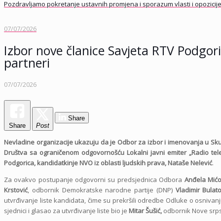
Pozdravljamo pokretanje ustavnih promjena i sporazum vlasti i opozicij
07/07/2026
Izbor nove članice Savjeta RTV Podgoric
partneri
07/07/2026
Share
Share
Post
Nevladine organizacije ukazuju da je Odbor za izbor i imenovanja u Sku
Društva sa ograničenom odgovornošću Lokalni javni emiter „Radio telev
Podgorica, kandidatkinje NVO iz oblasti ljudskih prava,
Nataše Nelević
.
Za ovakvo postupanje odgovorni su predsjednica Odbora
Anđela Mićo
Krstović
, odbornik Demokratske narodne partije (DNP)
Vladimir Bulato
utvrđivanje liste kandidata, čime su prekršili odredbe Odluke o osnivan
sjednici i glasao za utvrđivanje liste bio je
Mitar Šušić,
odbornik Nove srps