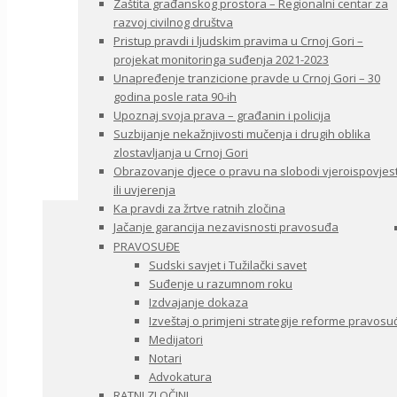
Zaštita građanskog prostora – Regionalni centar za
razvoj civilnog društva
Pristup pravdi i ljudskim pravima u Crnoj Gori –
projekat monitoringa suđenja 2021-2023
Unapređenje tranzicione pravde u Crnoj Gori – 30
godina posle rata 90-ih
Upoznaj svoja prava – građanin i policija
Suzbijanje nekažnjivosti mučenja i drugih oblika
zlostavljanja u Crnoj Gori
Obrazovanje djece o pravu na slobodi vjeroispovjest
ili uvjerenja
Ka pravdi za žrtve ratnih zločina
Jačanje garancija nezavisnosti pravosuđa
PRAVOSUĐE
Sudski savjet i Tužilački savet
Suđenje u razumnom roku
Izdvajanje dokaza
Izveštaj o primjeni strategije reforme pravosu
Medijatori
Notari
Advokatura
RATNI ZLOČINI