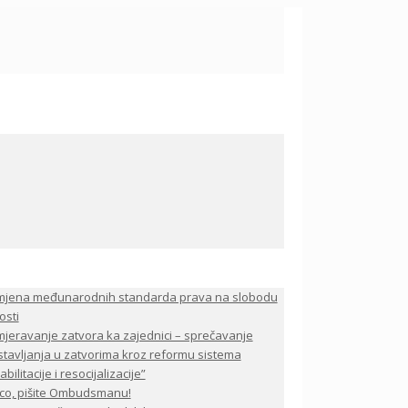
mjena međunarodnih standarda prava na slobodu
osti
jeravanje zatvora ka zajednici – sprečavanje
stavljanja u zatvorima kroz reformu sistema
bilitacije i resocijalizacije”
co, pišite Ombudsmanu!