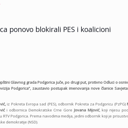
e
a ponovo blokirali PES i koalicioni
pštini Glavnog grada Podgorica juče, po drugi put,
protivno Odluci o osni
izija Podgorica“,
zaustavio postupak imenovanja nove članice Savjeta
vić,
iz Pokreta Evropa sad (PES), odbornik Pokreta za Podgoricu (PzPG)
vić
i odbornica Demokratske Crne Gore
Jovana Mijović
, koji nijesu pod
ju RTV Podgorica. Prema navodima medija, jedini odbornik koji je prisust
ke demokratije (NSD).