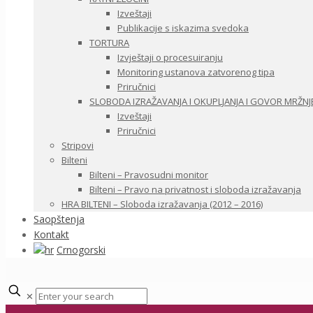
Izveštaji
Publikacije s iskazima svedoka
TORTURA
Izvještaji o procesuiranju
Monitoring ustanova zatvorenog tipa
Priručnici
SLOBODA IZRAŽAVANJA I OKUPLJANJA I GOVOR MRŽNJ
Izveštaji
Priručnici
Stripovi
Bilteni
Bilteni – Pravosudni monitor
Bilteni – Pravo na privatnost i sloboda izražavanja
HRA BILTENI – Sloboda izražavanja (2012 – 2016)
Saopštenja
Kontakt
Crnogorski
✕