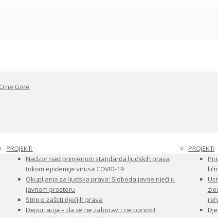
 Crne Gore
PROJEKTI
PROJEKTI
Nadzor nad primjenom standarda ljudskih prava
Pri
tokom epidemije virusa COVID-19
ličn
Okupljanja za ljudska prava: Sloboda javne riječi u
Usm
javnom prostoru
zlo
Strip o zaštiti dječjih prava
reha
Deportacija – da se ne zaboravi i ne ponovi!
Dje