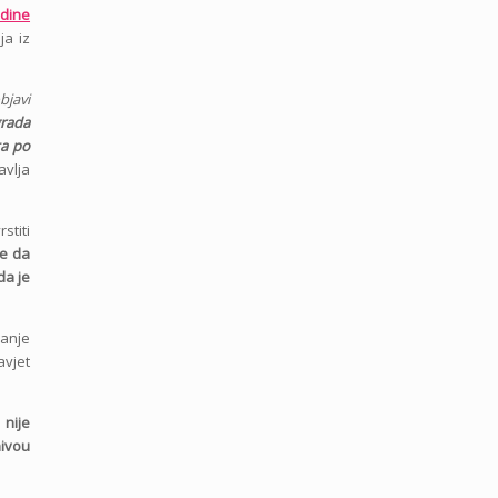
odine
ja iz
bjavi
grada
ta po
avlja
stiti
je da
da je
panje
avjet
j
nije
nivou