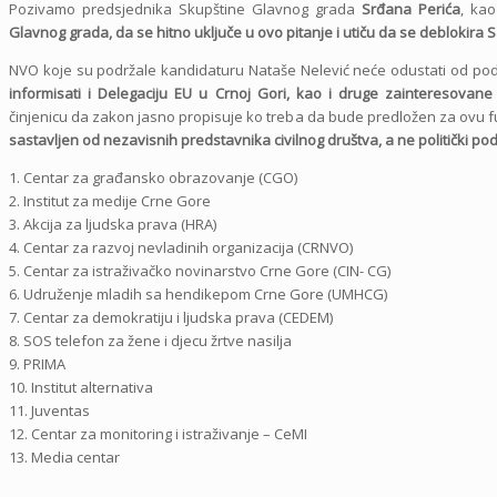
Pozivamo predsjednika Skupštine Glavnog grada
Srđana Perića
, ka
Glavnog grada, da se hitno uključe u ovo pitanje i utiču da se deblokira 
NVO koje su podržale kandidaturu Nataše Nelević neće odustati od podrš
informisati i Delegaciju EU u Crnoj Gori, kao i druge zainteresovan
činjenicu da zakon jasno propisuje ko treba da bude predložen za ovu fun
sastavljen od nezavisnih predstavnika civilnog društva, a ne politički p
1. Centar za građansko obrazovanje (CGO)
2. Institut za medije Crne Gore
3. Akcija za ljudska prava (HRA)
4. Centar za razvoj nevladinih organizacija (CRNVO)
5. Centar za istraživačko novinarstvo Crne Gore (CIN- CG)
6. Udruženje mladih sa hendikepom Crne Gore (UMHCG)
7. Centar za demokratiju i ljudska prava (CEDEM)
8. SOS telefon za žene i djecu žrtve nasilja
9. PRIMA
10. Institut alternativa
11. Juventas
12. Centar za monitoring i istraživanje – CeMI
13. Media centar