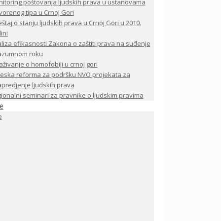
itoring poštovanja ljudskih prava u ustanovama
vorenog tipa u Crnoj Gori
eštaj o stanju ljudskih prava u Crnoj Gori u 2010.
ini
liza efikasnosti Zakona o zaštiti prava na suđenje
razumnom roku
raživanje o homofobiji u crnoj gori
eska reforma za podršku NVO projekata za
predjenje ljudskih prava
ionalni seminari za pravnike o ljudskim pravima
je
e