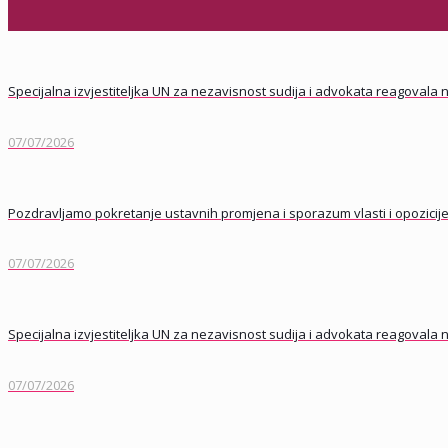
Specijalna izvjestiteljka UN za nezavisnost sudija i advokata reagoval
07/07/2026
Pozdravljamo pokretanje ustavnih promjena i sporazum vlasti i opozicij
07/07/2026
Specijalna izvjestiteljka UN za nezavisnost sudija i advokata reagoval
07/07/2026