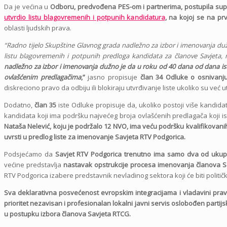
Da je većina u
Odboru, predvođena PES-om i partnerima, postupila supro
utvrdio listu blagovremenih i potpunih kandidatura
, na kojoj se na pr
oblasti ljudskih prava.
“Radno tijelo Skupštine Glavnog grada nadležno za izbor i imenovanja du
listu blagovremenih i potpunih predloga kandidata za članove Savjeta, n
nadležno za izbor i imenovanja dužno je da u roku od 40 dana od dana ist
ovlašćenim predlagačima
,”
jasno propisuje
član 34
Odluke o osnivanj
diskreciono pravo da odbiju ili blokiraju utvrđivanje liste ukoliko su već u
Dodatno,
član 35
iste Odluke propisuje da, ukoliko postoji više kandidat
kandidata koji ima podršku najvećeg broja ovlašćenih predlagača koji i
Nataša Nelević, koju je podržalo 12 NVO, ima veću podršku
kvalifikovani
uvrsti u predlog liste za imenovanje Savjeta RTV Podgorica.
Podsjećamo da
Savjet RTV Podgorica trenutno ima samo dva od ukupn
većine predstavlja
nastavak opstrukcije procesa imenovanja članova S
RTV Podgorica izabere predstavnik nevladinog sektora koji će biti politički 
Sva deklarativna posvećenost evropskim integracijama i vladavini pra
prioritet nezavisan i profesionalan lokalni javni servis oslobođen partijsk
u postupku izbora članova Savjeta RTCG.