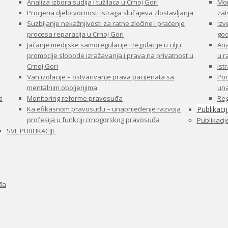
Analiza izbora sudija i tužilaca u Crnoj Gori
Mon
Procjena djelotvornosti istraga slučajeva zlostavljanja
zat
Suzbijanje nekažnjivosti za ratne zločine i praćenje
Izv
procesa reparacija u Crnoj Gori
god
Jačanje medijske samoregulacije i regulacije u cilju
Ana
promocije slobode izražavanja i prava na privatnost u
u 
Crnoj Gori
Ist
Van izolacije – ostvarivanje prava pacijenata sa
Por
mentalnim oboljenjima
una
i
Monitoring reforme pravosuđa
Reg
Ka efikasnom pravosuđu – unaprijeđenje razvoja
Publikaci
profesija u funkciji crnogorskog pravosuđa
Publikacij
SVE PUBLIKACIJE
đa