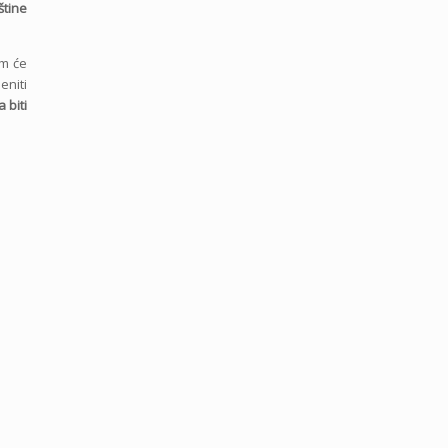
štine
om će
eniti
 biti