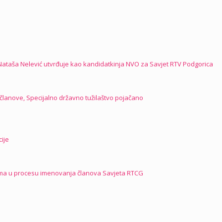
Nataša Nelević utvrđuje kao kandidatkinja NVO za Savjet RTV Podgorica
članove, Specijalno državno tužilaštvo pojačano
cije
jama u procesu imenovanja članova Savjeta RTCG