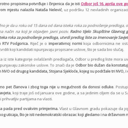
tno propisima potvrđuje i činjenica da je isti
Odbor još 16. aprila ove g
vom mjestu nalazila Nataša Nelević
, uz podršku 12 nevladinih organizaci
žno je da u roku od 15 dana od dana isteka roka za podnošenje predloga, o
a način na koji je objavljen javni poziv.
Radno tijelo Skupštine Glavnog 
eka roka za podnošenje predloga, utvrdi predlog liste za imenovanje Savje
u RTV Podgorica.
Riječ je o
imperativnoj normi
koja odbornicima ne ost
tvrdili koji kandidati ispunjavaju propisane uslove, što je sada bio slučaj.
a iz iste kategorije ovlašćenih predlagača, Odbor u predlog liste mora uvr
spunjavaju zakonske uslove. To znači da je
Odbor bio dužan da konstatu
h NVO od drugog kandidata, Stojana Sjekloće, kojeg su podržale tri NVO, i 
o pet članova i zbog toga nije u mogućnosti da donosi odluke
. Postu
avjeta
, koji traje još od januara ove godine, a sa jedinim ciljem da se u S
prihvatljiv partijama na vlasti.
va pada pred ovakvim primjerima.
Vlast u Glavnom gradu pokazuje da jo
og uticaja, što je
isti nedemokratski obrazac koji gledamo i na državnom 