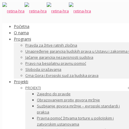
Početna
O nama
Programi
Pravda za žrtve ratnih zločina
Unapređenje garancija ljudskih prava u Ustavu i zakonima
Jačanje garancija nezavisnosti sudstva
Pravo na besplatnu pravnu pomoć
Sloboda izražavanja
Crna Gora i Evropski sud za ljudska prava
Projekti
PROJEKTI
Zajedno do pravde
Obrazovanjem protiv govora mržnje
Suzbijanje govora mržnje – evropski standardi i
praksa
Pravna pomoć žrtvama torture u policijskim i
zatvorskim ustanovama