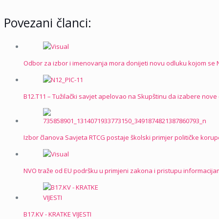
Povezani članci:
Odbor za izbor i imenovanja mora donijeti novu odluku kojom se 
B12.T11 – Tužilački savjet apelovao na Skupštinu da izabere nove 
Izbor članova Savjeta RTCG postaje školski primjer političke korup
NVO traže od EU podršku u primjeni zakona i pristupu informaci
B17.KV - KRATKE VIJESTI