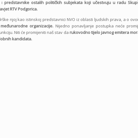
o i
predstavnike ostalih političkih subjekata koji učestvuju u radu Skup
Savjet RTV Podgorica.
ke njoj kao istinskoj predstavnici NVO iz oblasti ljudskih prava, a o ov
e međunarodne organizacije.
Nijedno ponavljanje postupka neće promij
kciju. Niti će promijeniti naš stav da
rukovodno tijelo javnog emitera mora
odobnih kandidata.