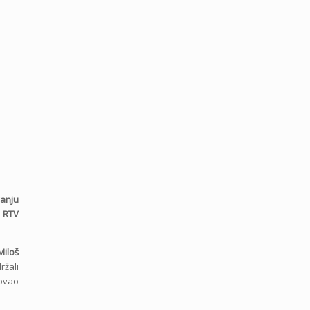
vanju
 RTV
Miloš
ržali
vovao