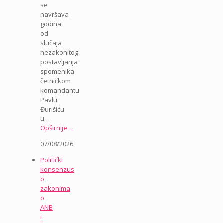
se
navršava
godina
od
slučaja
nezakonitog
postavljanja
spomenika
četničkom
komandantu
Pavlu
Đurišiću
u…
Opširnije…
07/08/2026
Politički
konsenzus
o
zakonima
o
ANB
i