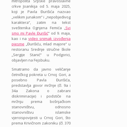
mitropolita Srpske pravoslavne
crkve Joanikija od 5. maja 2025,
koji je Pavla Đurišića nazvao
„velikim junakom“ i „nepobjedivog
karaktera“, zatim na tekst
sveštenika Ognjena Femića „
Svi
smo mi Pavle Đurišić
“ od 9. maja,
kao i na
video snimak izvođenja
pjesme
„Đurišiću, mlad majore“ u
restoranu Srednje stručne škole
„Sergije Stanić“ u Podgorici,
objavljen na Fejsbuku.
Smatramo da javno veličanje
četničkog pokreta u Crnoj Gori, a
posebno Pavla Đurišića,
predstavlja govor mržnje (čl. 9a i
34a Zakona o zabrani
diskriminacije) i podstiče na
mržnju prema bošnjačkom
stanovništvu, odnosno
stanovništvu islamske
vjeroispovijesti u Crnoj Gori, što
prema Krivičnom zakoniku (čl. 370