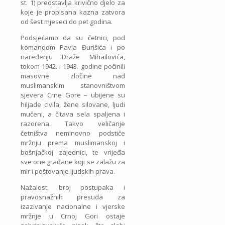
st. 1) predstavlja krivično djelo za
koje je propisana kazna zatvora
od šest mjeseci do pet godina.
Podsjećamo da su četnici, pod
komandom Pavla Đurišića i po
naređenju Draže Mihailovića,
tokom 1942. i 1943. godine počinili
masovne zločine nad
muslimanskim stanovništvom
sjevera Crne Gore – ubijene su
hiljade civila, žene silovane, ljudi
mučeni, a čitava sela spaljena i
razorena. Takvo veličanje
četništva neminovno podstiče
mržnju prema muslimanskoj i
bošnjačkoj zajednici, te vrijeđa
sve one građane koji se zalažu za
mir i poštovanje ljudskih prava.
Nažalost, broj postupaka i
pravosnažnih presuda za
izazivanje nacionalne i vjerske
mržnje u Crnoj Gori ostaje