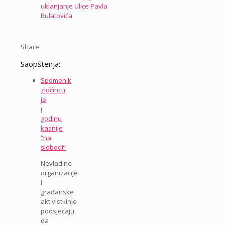
uklanjanje Ulice Pavla
Bulatovića
Share
Saopštenja:
Spomenik
zločincu
je
i
godinu
kasnije
“na
slobodi”
Nevladine
organizacije
i
građanske
aktivistkinje
podsjećaju
da