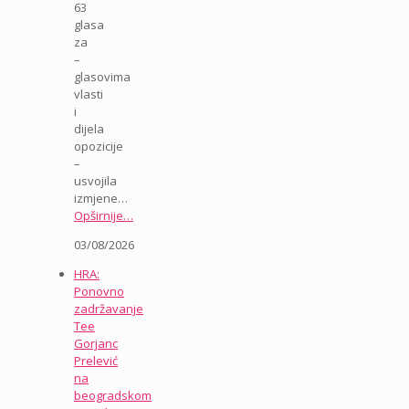
63
glasa
za
–
glasovima
vlasti
i
dijela
opozicije
–
usvojila
izmjene…
Opširnije…
03/08/2026
HRA:
Ponovno
zadržavanje
Tee
Gorjanc
Prelević
na
beogradskom