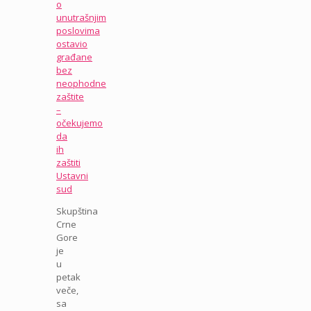
o
unutrašnjim
poslovima
ostavio
građane
bez
neophodne
zaštite
–
očekujemo
da
ih
zaštiti
Ustavni
sud
Skupština
Crne
Gore
je
u
petak
veče,
sa