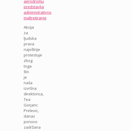
aerodromu
predstavlja
administrativno
maltretiranje
Akcija
za
ljudska
prava
najoštrije
protestuje
zbog
toga
što
je
naša
izvršna
direktorica,
Tea
Gorjanc
Prelevic,
danas
ponovo
zadržana