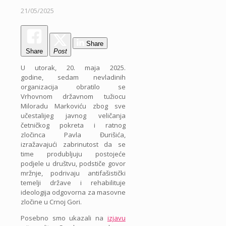
21/05/2025
Share
Share
Post
U utorak, 20. maja 2025.
godine, sedam nevladinih
organizacija obratilo se
Vrhovnom državnom tužiocu
Miloradu Markoviću zbog sve
učestalijeg javnog veličanja
četničkog pokreta i ratnog
zločinca Pavla Đurišića,
izražavajući zabrinutost da se
time produbljuju postojeće
podjele u društvu, podstiče govor
mržnje, podrivaju antifašistički
temelji države i rehabilituje
ideologija odgovorna za masovne
zločine u Crnoj Gori.
Posebno smo ukazali na
izjavu