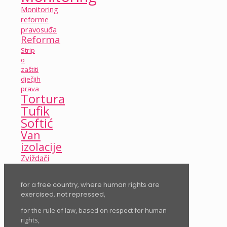
Monitoring
reforme
pravosuđa
Reforma
Strip
o
zaštiti
dječjih
prava
Tortura
Tufik
Softić
Van
izolacije
Zviždači
for a free country, where human rights are
exercised, not repressed,
for the rule of law, based on respect for human
rights,