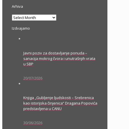
Arhiva
Arhiva
Izdvajamo
Javni poziv za dostavljanje ponuda –
sanacija mokrog čvora i unutrašnjih vrata
u SBP
20/07/2026
Knjiga „Gubljenje ljudskosti – Srebrenica
kao istorijska činjenica“ Dragana Popovića
predstavljena u CANU
30/06/2026