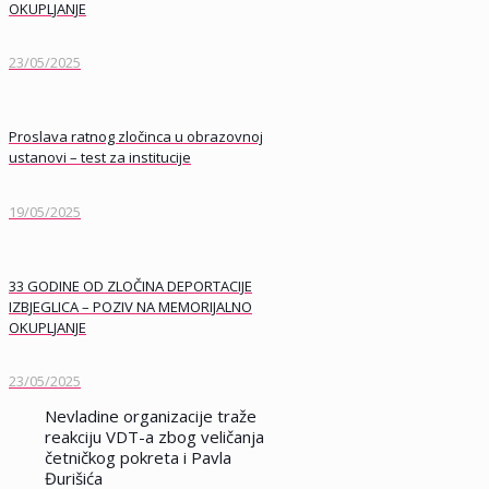
OKUPLJANJE
23/05/2025
Proslava ratnog zločinca u obrazovnoj
ustanovi – test za institucije
19/05/2025
33 GODINE OD ZLOČINA DEPORTACIJE
IZBJEGLICA – POZIV NA MEMORIJALNO
OKUPLJANJE
23/05/2025
Nevladine organizacije traže
reakciju VDT-a zbog veličanja
četničkog pokreta i Pavla
Đurišića