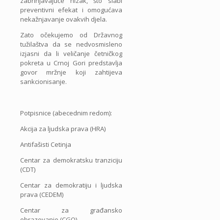
zabrinjavajuće nizak, što slabi
preventivni efekat i omogućava
nekažnjavanje ovakvih djela.
Zato očekujemo od Državnog
tužilaštva da se nedvosmisleno
izjasni da li veličanje četničkog
pokreta u Crnoj Gori predstavlja
govor mržnje koji zahtijeva
sankcionisanje.
Potpisnice (abecednim redom):
Akcija za ljudska prava (HRA)
Antifašisti Cetinja
Centar za demokratsku tranziciju
(CDT)
Centar za demokratiju i ljudska
prava (CEDEM)
Centar za građansko
obrazovanje (CGO)