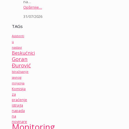
na…
Opširnije…
31/07/2026
TAGs
Asistenti
u
nastavi
Beskućnici
Goran
Đurović
Istraživanje
javnog
mnjenja
Komisija
za
praćenje
istraga
napada
na
novinare
Monitoring