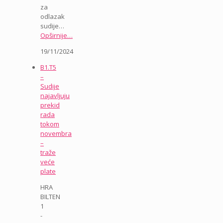
za
odlazak
sudije…
Opširnije…
19/11/2024
B1.T5
–
Sudije
najavljuju
prekid
rada
tokom
novembra
–
traže
veće
plate
HRA
BILTEN
1
-