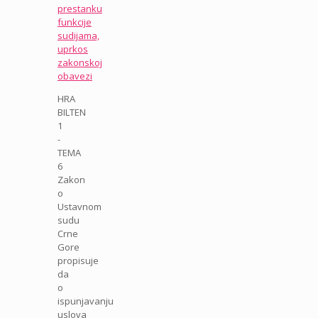
prestanku
funkcije
sudijama,
uprkos
zakonskoj
obavezi
HRA
BILTEN
1
-
TEMA
6
Zakon
o
Ustavnom
sudu
Crne
Gore
propisuje
da
o
ispunjavanju
uslova