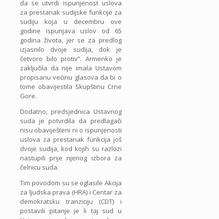
da se utvrdi ispunjenost uslova
za prestanak sudijske funkcije za
sudiju koja u decembru ove
godine ispunjava uslov od 65
godina života, jer se za predlog
izjasnilo dvoje sudija, dok je
četvoro bilo protiv”. Armenko je
zaključila da nije imala Ustavom
propisanu većinu glasova da bi o
tome obavijestila Skupštinu Crne
Gore.
Dodatno, predsjednica Ustavnog
suda je potvrdila da predlagači
nisu obaviješteni ni o ispunjenosti
uslova za prestanak funkcija još
dvoje sudija, kod kojih su razlozi
nastupili prije njenog izbora za
čelnicu suda.
Tim povodom su se oglasile Akcija
za ljudska prava (HRA) i Centar za
demokratsku tranziciju (CDT) i
postavili pitanje je li taj sud u