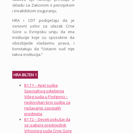
skladu sa Zakonom o penzijskom
i invalidskom osiguranju.
HRA i CDT podsjećaju da je
osnovni uslov za ulazak Crne
Gore u Evropsku uniju da ima
institucije koje su sposobne da
obezbijede vladavinu prava, i
konstatuju da “Ustavni sud nije
takva institucija.”
HRA BILTEN 1
B1.T1 – Apel sudija
Specijalnog odjeljenja
Višeg suda u Podgorici –
nedovoljan broj sudija za
rješavanje zaostalih
predmeta
B1.T2 – Deveti pokušaj da
se izabere predsjednik
Vrhovnog suda Crne Gore