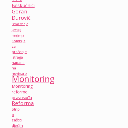
Beskućnici
Goran
Đurović
Istraživanje
javnog
mnjenja
Komisija
za
praćenje
istraga
napada
na
novinare
Monitoring
Monitoring
reforme
pravosuđa
Reforma
Strip
o
zaštiti
dječjih