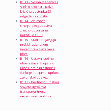
B1.T3 – Vesna Medenica i
sudski procesi – u dva
krivična postupka 23
odgađanja ročišta
B1.T4 – Ažurnost
crnogorskog sudstva
znatno pogoršana,
pokazuje CEPEJ
B1.T5 – Sudije najavljuju
prekid rada tokom
novembra – traže veće
plate
B1.T6 – Ustavni sud ne
obavještava Skupštinu
Crne Gore o prestanku
funkcije sudijama, uprkos
zakonskoj obavezi
B1.T7 – Inertnost Sudskog
savjeta ugrožava
transparentnost i
nezavisnost sudstva