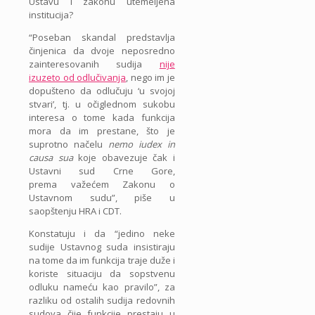
Ustavu i zakonu utemeljena
institucija?
“Poseban skandal predstavlja
činjenica da dvoje neposredno
zainteresovanih sudija
nije
izuzeto od odlučivanja
, nego im je
dopušteno da odlučuju ‘u svojoj
stvari’, tj. u očiglednom sukobu
interesa o tome kada funkcija
mora da im prestane, što je
suprotno načelu
nemo iudex in
causa sua
koje obavezuje čak i
Ustavni sud Crne Gore,
prema važećem Zakonu o
Ustavnom sudu”, piše u
saopštenju HRA i CDT.
Konstatuju i da “jedino neke
sudije Ustavnog suda insistiraju
na tome da im funkcija traje duže i
koriste situaciju da sopstvenu
odluku nameću kao pravilo”, za
razliku od ostalih sudija redovnih
sudova čije funkcije prestaju u