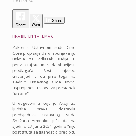
19/11/2024
Share
Share
Post
HRA BILTEN 1 – TEMA 6
Zakon o Ustavnom sudu Crne
Gore propisuje da o ispunjavanju
uslova za odlazak sudije u
penziju taj sud mora da obavijesti
predlagača šest mjeseci
unaprijed, a da prije toga na
sjednici Ustavnog suda utvrdi
“ispunjenost uslova za prestanak
funkcije”.
U odgovorima koje je Akciji za
ljudska prava dostavila
predsjednica Ustavnog suda
Snežana Armenko, piše da na
sjednici 27. juna 2024. godine “nije
postignuta saglasnost o predlogu