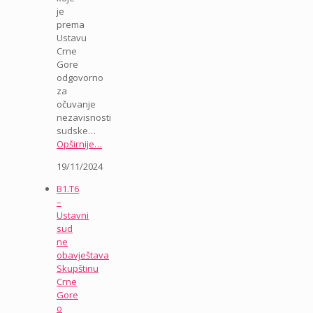
je
prema
Ustavu
Crne
Gore
odgovorno
za
očuvanje
nezavisnosti
sudske…
Opširnije…
19/11/2024
B1.T6
–
Ustavni
sud
ne
obavještava
Skupštinu
Crne
Gore
o