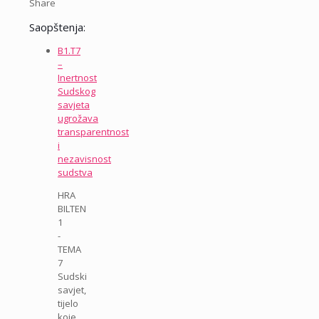
Share
Saopštenja:
B1.T7
–
Inertnost
Sudskog
savjeta
ugrožava
transparentnost
i
nezavisnost
sudstva
HRA
BILTEN
1
-
TEMA
7
Sudski
savjet,
tijelo
koje