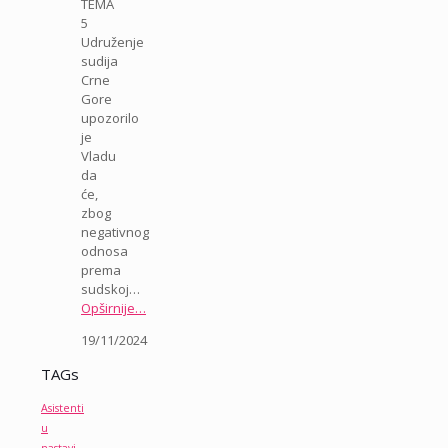
TEMA
5
Udruženje
sudija
Crne
Gore
upozorilo
je
Vladu
da
će,
zbog
negativnog
odnosa
prema
sudskoj…
Opširnije…
19/11/2024
TAGs
Asistenti
u
nastavi