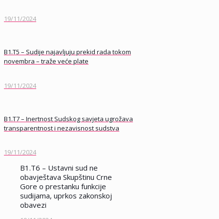
19/11/2024
B1.T5 – Sudije najavljuju prekid rada tokom
novembra – traže veće plate
19/11/2024
B1.T7 – Inertnost Sudskog savjeta ugrožava
transparentnost i nezavisnost sudstva
19/11/2024
B1.T6 – Ustavni sud ne
obavještava Skupštinu Crne
Gore o prestanku funkcije
sudijama, uprkos zakonskoj
obavezi