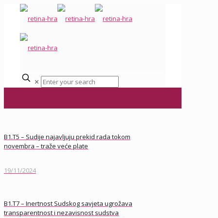
✕
B1.T5 – Sudije najavljuju prekid rada tokom
novembra – traže veće plate
19/11/2024
B1.T7 – Inertnost Sudskog savjeta ugrožava
transparentnost i nezavisnost sudstva