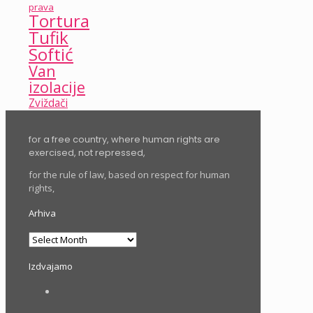
prava
Tortura
Tufik
Softić
Van
izolacije
Zviždači
for a free country, where human rights are
exercised, not repressed,
for the rule of law, based on respect for human
rights,
Arhiva
Arhiva
Izdvajamo