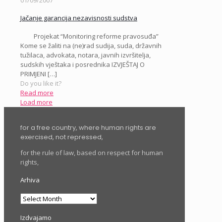
01/09/2007
Jačanje garancija nezavisnosti sudstva
Projekat “Monitoring reforme pravosuđa”
Kome se žaliti na (ne)rad sudija, suda, državnih
tužilaca, advokata, notara, javnih izvršitelja,
sudskih vještaka i posrednika IZVJEŠTAJ O
PRIMJENI
[…]
Do you like it?
Read more
Load more
for a free country, where human rights are
exercised, not repressed,
for the rule of law, based on respect for human
rights,
Arhiva
Arhiva
Izdvajamo