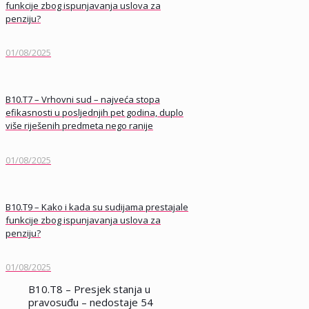
funkcije zbog ispunjavanja uslova za
penziju?
01/08/2025
B10.T7 – Vrhovni sud – najveća stopa
efikasnosti u posljednjih pet godina, duplo
više riješenih predmeta nego ranije
01/08/2025
B10.T9 – Kako i kada su sudijama prestajale
funkcije zbog ispunjavanja uslova za
penziju?
01/08/2025
B10.T8 – Presjek stanja u
pravosuđu – nedostaje 54