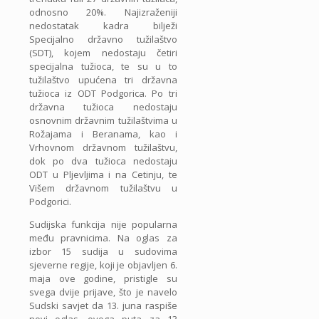
odnosno 20%. Najizraženiji
nedostatak kadra bilježi
Specijalno državno tužilaštvo
(SDT), kojem nedostaju četiri
specijalna tužioca, te su u to
tužilaštvo upućena tri državna
tužioca iz ODT Podgorica. Po tri
državna tužioca nedostaju
osnovnim državnim tužilaštvima u
Rožajama i Beranama, kao i
Vrhovnom državnom tužilaštvu,
dok po dva tužioca nedostaju
ODT u Pljevljima i na Cetinju, te
Višem državnom tužilaštvu u
Podgorici.
Sudijska funkcija nije popularna
među pravnicima. Na oglas za
izbor 15 sudija u sudovima
sjeverne regije, koji je objavljen 6.
maja ove godine, pristigle su
svega dvije prijave, što je navelo
Sudski savjet da 13. juna raspiše
novi oglas, ovoga puta za 13