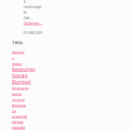
a
nedostaje
ih
čak…
Opširnije…
01/08/2025
TAGs
Asistenti
u
nastavi
Beskućnici
Goran
Đurović
Istraživanje
javnog
mnjenja
Komisija
za
praćenje
istraga
napada