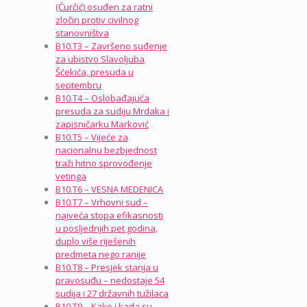
(Ćurčić) osuđen za ratni
zločin protiv civilnog
stanovništva
B10.T3 – Završeno suđenje
za ubistvo Slavoljuba
Šćekića, presuda u
septembru
B10.T4 – Oslobađajuća
presuda za sudiju Mrdaka i
zapisničarku Marković
B10.T5 – Vijeće za
nacionalnu bezbjednost
traži hitno sprovođenje
vetinga
B10.T6 – VESNA MEDENICA
B10.T7 – Vrhovni sud –
najveća stopa efikasnosti
u posljednjih pet godina,
duplo više riješenih
predmeta nego ranije
B10.T8 – Presjek stanja u
pravosuđu – nedostaje 54
sudija i 27 državnih tužilaca
B10.T9 – Kako i kada su