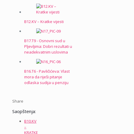
B12.KV – Kratke vijesti
B17.T9 - Osnovni sud u
Pljevljima: Dobri rezultati u
neadekvatnim uslovima
B16.T6 - Pavličićeva: Vlast
mora da riješi pitanje
odlaska sudija u penziju
Share
Saopštenja:
B10.KV
–
KRATKE