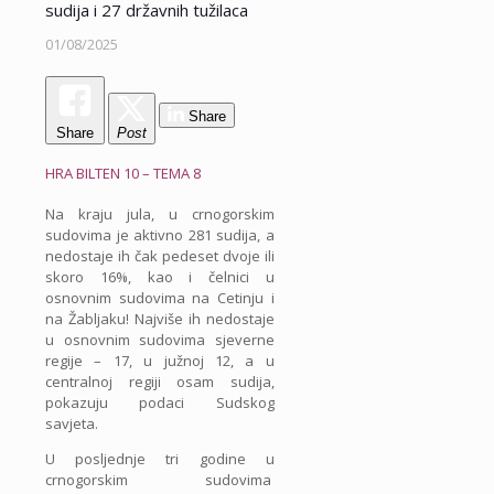
sudija i 27 državnih tužilaca
01/08/2025
Share
Share
Post
HRA BILTEN 10 – TEMA 8
Na kraju jula, u crnogorskim
sudovima je aktivno 281 sudija, a
nedostaje ih čak pedeset dvoje ili
skoro 16%, kao i čelnici u
osnovnim sudovima na Cetinju i
na Žabljaku! Najviše ih nedostaje
u osnovnim sudovima sjeverne
regije – 17, u južnoj 12, a u
centralnoj regiji osam sudija,
pokazuju podaci Sudskog
savjeta.
U posljednje tri godine u
crnogorskim sudovima