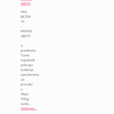
VIJESTI
HRA
BILTEN
10
-
KRATKE
VIJESTI
U
predmetu
Tunel
svjedočili
policajci
Suđenje
optuženima
za
provalu
u
depo
Višeg
suda…
Opširnije…