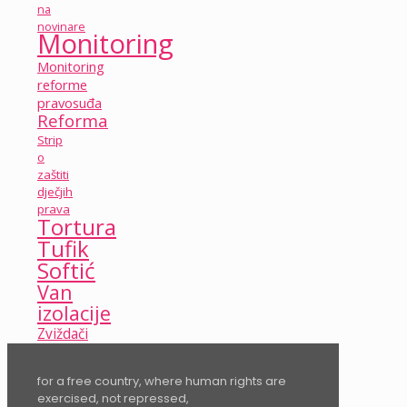
na
novinare
Monitoring
Monitoring
reforme
pravosuđa
Reforma
Strip
o
zaštiti
dječjih
prava
Tortura
Tufik
Softić
Van
izolacije
Zviždači
for a free country, where human rights are
exercised, not repressed,