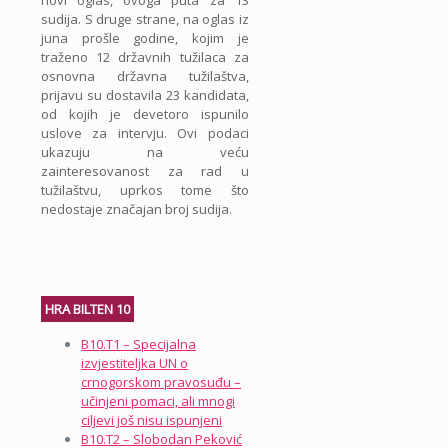
sudija. S druge strane, na oglas iz
juna prošle godine, kojim je
traženo 12 državnih tužilaca za
osnovna državna tužilaštva,
prijavu su dostavila 23 kandidata,
od kojih je devetoro ispunilo
uslove za intervju. Ovi podaci
ukazuju na veću
zainteresovanost za rad u
tužilaštvu, uprkos tome što
nedostaje značajan broj sudija.
HRA BILTEN 10
B10.T1 – Specijalna
izvjestiteljka UN o
crnogorskom pravosuđu –
učinjeni pomaci, ali mnogi
ciljevi još nisu ispunjeni
B10.T2 – Slobodan Peković