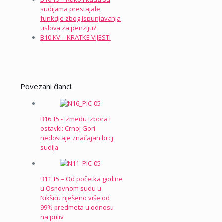
sudijama prestajale
funkcije zbog ispunjavanja
uslova za penziju?
B10.KV – KRATKE VIJESTI
Povezani članci:
B16.T5 - Između izbora i
ostavki: Crnoj Gori
nedostaje značajan broj
sudija
B11.T5 – Od početka godine
u Osnovnom sudu u
Nikšiću riješeno više od
99% predmeta u odnosu
na priliv