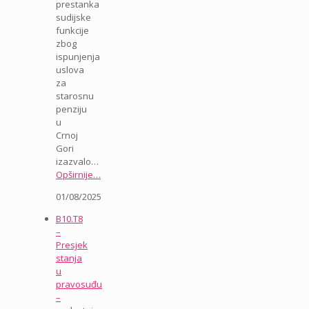
prestanka
sudijske
funkcije
zbog
ispunjenja
uslova
za
starosnu
penziju
u
Crnoj
Gori
izazvalo…
Opširnije…
01/08/2025
B10.T8
–
Presjek
stanja
u
pravosuđu
–