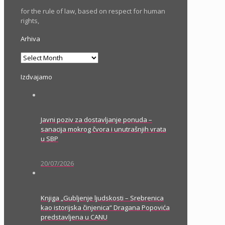
for the rule of law, based on respect for human
rights,
Arhiva
Arhiva
Izdvajamo
Javni poziv za dostavljanje ponuda –
sanacija mokrog čvora i unutrašnjih vrata
u SBP
20/07/2026
Knjiga „Gubljenje ljudskosti – Srebrenica
kao istorijska činjenica“ Dragana Popovića
predstavljena u CANU