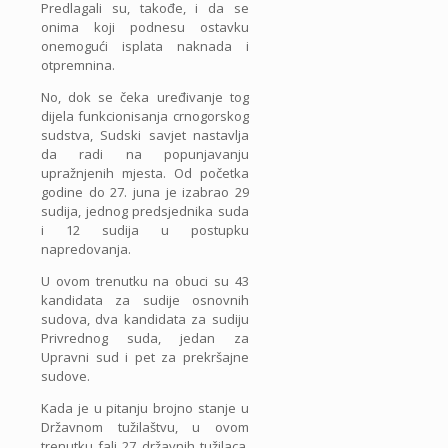
Predlagali su, takođe, i da se
onima koji podnesu ostavku
onemogući isplata naknada i
otpremnina.
No, dok se čeka uređivanje tog
dijela funkcionisanja crnogorskog
sudstva, Sudski savjet nastavlja
da radi na popunjavanju
upražnjenih mjesta. Od početka
godine do 27. juna je izabrao 29
sudija, jednog predsjednika suda
i 12 sudija u postupku
napredovanja.
U ovom trenutku na obuci su 43
kandidata za sudije osnovnih
sudova, dva kandidata za sudiju
Privrednog suda, jedan za
Upravni sud i pet za prekršajne
sudove.
Kada je u pitanju brojno stanje u
Državnom tužilaštvu, u ovom
trenutku fali 27 državnih tužilaca,