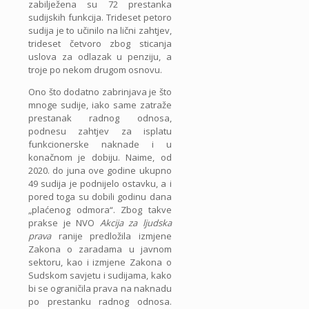
zabilježena su 72 prestanka
sudijskih funkcija. Trideset petoro
sudija je to učinilo na lični zahtjev,
trideset četvoro zbog sticanja
uslova za odlazak u penziju, a
troje po nekom drugom osnovu.
Ono što dodatno zabrinjava je što
mnoge sudije, iako same zatraže
prestanak radnog odnosa,
podnesu zahtjev za isplatu
funkcionerske naknade i u
konačnom je dobiju. Naime, od
2020. do juna ove godine ukupno
49 sudija je podnijelo ostavku, a i
pored toga su dobili godinu dana
„plaćenog odmora“. Zbog takve
prakse je NVO
Akcija za ljudska
prava
ranije predložila izmjene
Zakona o zaradama u javnom
sektoru, kao i izmjene Zakona o
Sudskom savjetu i sudijama, kako
bi se ograničila prava na naknadu
po prestanku radnog odnosa.