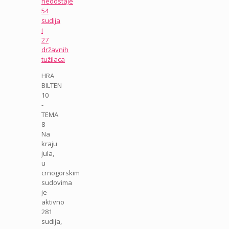
nedostaje
54
sudija
i
27
državnih
tužilaca
HRA
BILTEN
10
-
TEMA
8
Na
kraju
jula,
u
crnogorskim
sudovima
je
aktivno
281
sudija,