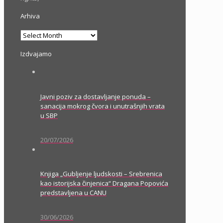
Arhiva
Arhiva
Izdvajamo
Javni poziv za dostavljanje ponuda –
sanacija mokrog čvora i unutrašnjih vrata
u SBP
20/07/2026
Knjiga „Gubljenje ljudskosti – Srebrenica
kao istorijska činjenica“ Dragana Popovića
predstavljena u CANU
30/06/2026