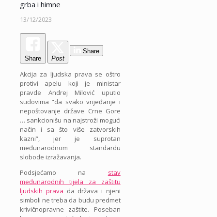
grba i himne
13/12/2023
Share
Share
Post
Akcija za ljudska prava se oštro
protivi apelu koji je ministar
pravde Andrej Milović uputio
sudovima “da svako vrijeđanje i
nepoštovanje države Crne Gore
… sankcionišu na najstroži mogući
način i sa što više zatvorskih
kazni”, jer je suprotan
međunarodnom standardu
slobode izražavanja.
Podsjećamo na
stav
međunarodnih tijela za zaštitu
ljudskih prava
da država i njeni
simboli ne treba da budu predmet
krivičnopravne zaštite. Poseban