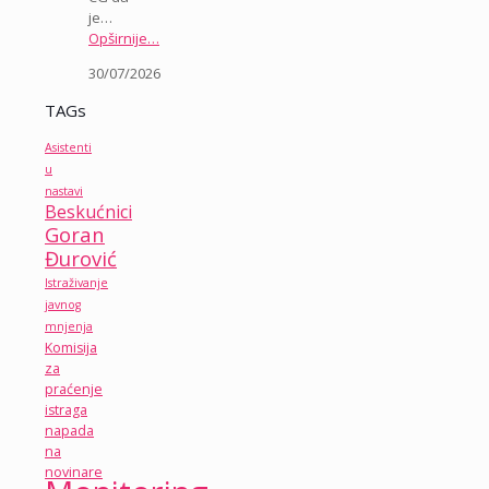
je…
Opširnije…
30/07/2026
TAGs
Asistenti
u
nastavi
Beskućnici
Goran
Đurović
Istraživanje
javnog
mnjenja
Komisija
za
praćenje
istraga
napada
na
novinare