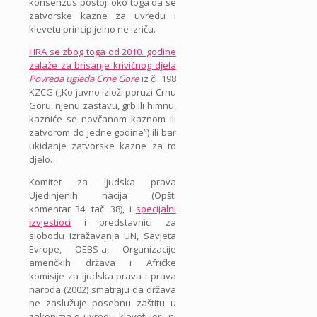
konsenzus postoji oko toga da se
zatvorske kazne za uvredu i
klevetu principijelno ne izriču.
HRA se zbog toga od 2010. godine
zalaže za brisanje krivičnog djela
Povreda ugleda Crne Gore
iz čl. 198
KZCG („Ko javno izloži poruzi Crnu
Goru, njenu zastavu, grb ili himnu,
kazniće se novčanom kaznom ili
zatvorom do jedne godine”) ili bar
ukidanje zatvorske kazne za to
djelo.
Komitet za ljudska prava
Ujedinjenih nacija (Opšti
komentar 34, tač. 38), i
specijalni
izvjestioci
i predstavnici za
slobodu izražavanja UN, Savjeta
Evrope, OEBS-a, Organizacije
američkih država i Afričke
komisije za ljudska prava i prava
naroda (2002) smatraju da država
ne zaslužuje posebnu zaštitu u
zakonima o uvredi i kleveti jer „ni