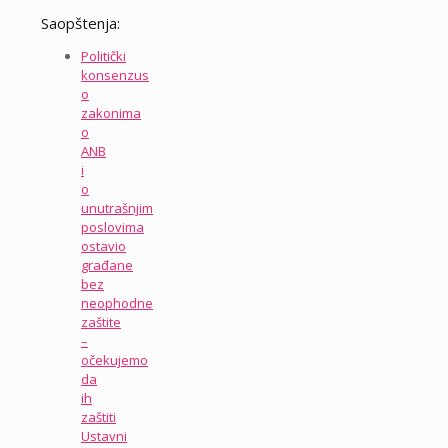
Saopštenja:
Politički
konsenzus
o
zakonima
o
ANB
i
o
unutrašnjim
poslovima
ostavio
građane
bez
neophodne
zaštite
–
očekujemo
da
ih
zaštiti
Ustavni