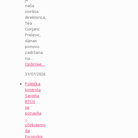
naša
izvršna
direktorica,
Tea
Gorjanc
Prelevic,
danas
ponovo
zadržana
na…
Opširnije…
31/07/2026
Politička
kontrola
Savjeta
RTCG
se
ponavlja
–
očekujemo
da
Evropska