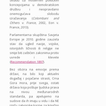
skladu sa modernim političkim
koncepcijama u demokratskom
društvu i neopravdano
onemogućava slobodu
izražavanja (
Colombani and
Others v. France
, 2002, Eon v.
France, 2013).
Parlamentarna skupština Savjeta
Evrope je 2010. godine zauzela
stav da ugled nacije, vojske,
istorijskih ličnosti ili religije ne
smije biti zaštićen zakonima protiv
uvrede i klevete
(
Recommendation 1897
).
Bez obzira na emocije prema
državi, na bilo koji aktuelni
događaj i pojačane strasti, Crna
Gora mora, prije svega, ostati
država koja poštuje ljudska prava
na nivou međunarodnih
standarda, pa apelujemo na
sudove da ih imaju u vidu i da NE
izriču zatvorske kazne za krivično