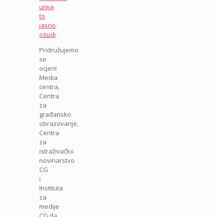
unija
to
jasno
osudi
Pridružujemo
se
ocjeni
Media
centra,
Centra
za
građansko
obrazovanje,
Centra
za
istraživačko
novinarstvo
CG
i
Instituta
za
medije
CG da