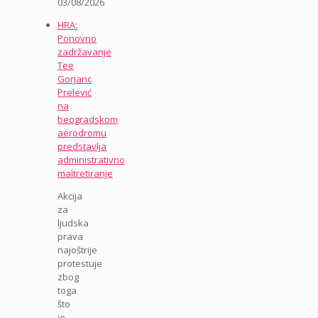
03/08/2026
HRA:
Ponovno
zadržavanje
Tee
Gorjanc
Prelević
na
beogradskom
aerodromu
predstavlja
administrativno
maltretiranje
Akcija
za
ljudska
prava
najoštrije
protestuje
zbog
toga
što
je