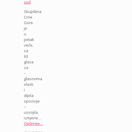
sud
Skupština
Crne
Gore
je
u
petak
veče,
sa
63
glasa
za
–
glasovima
vlasti
i
dijela
opozicije
–
usvojila
izmjene…
Opširnije…