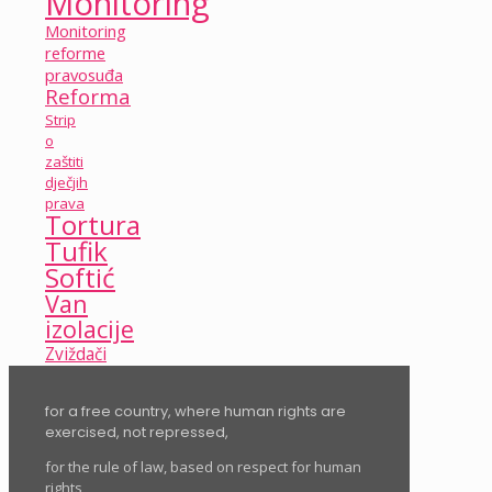
Monitoring
Monitoring
reforme
pravosuđa
Reforma
Strip
o
zaštiti
dječjih
prava
Tortura
Tufik
Softić
Van
izolacije
Zviždači
for a free country, where human rights are
exercised, not repressed,
for the rule of law, based on respect for human
rights,