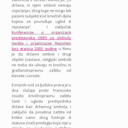
država, ni njeni simboli nemaju
osjećanja i zbog toga ne mogu biti
pasivni subjekti kod krivičnih djela
kojima se povređuje ugled ili
reputacija“. I zaključak
konferencije u organizaciji
predstavnika OEBS za slobodu
medija i organizacije Reporteri
bez granica 2003. godine
u Rimu
je da državni simboli i drugi
objekti (zastave, religijski simboli)
ne treba da uživaju ni krivičnu ni
građanskopravnu zaštitu od
klevete i uvrede.
Evropski sud za ljudska prava je u
dva slučaja protiv Francuske
osudio krivičnopravnu zaštitu
časti i ugleda predsjednika
države kao državnog simbola, i
zaključio da posebna zaštita od
kritike samo zbog funkcije ili
statusa znači privilegiju koja nije u