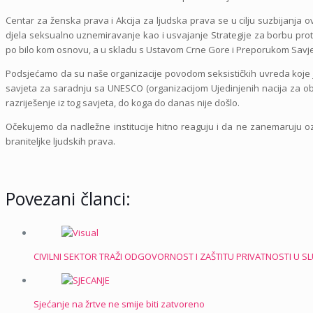
Centar za ženska prava i Akcija za ljudska prava se u cilju suzbijanj
djela seksualno uznemiravanje kao i usvajanje Strategije za borbu protiv g
po bilo kom osnovu, a u skladu s Ustavom Crne Gore i Preporukom Savje
Podsjećamo da su naše organizacije povodom seksističkih uvreda koje j
savjeta za saradnju sa UNESCO (organizacijom Ujedinjenih nacija za obr
razriješenje iz tog savjeta, do koga do danas nije došlo.
Očekujemo da nadležne institucije hitno reaguju i da ne zanemaruju ozbi
braniteljke ljudskih prava.
Povezani članci:
CIVILNI SEKTOR TRAŽI ODGOVORNOST I ZAŠTITU PRIVATNOSTI U S
Sjećanje na žrtve ne smije biti zatvoreno