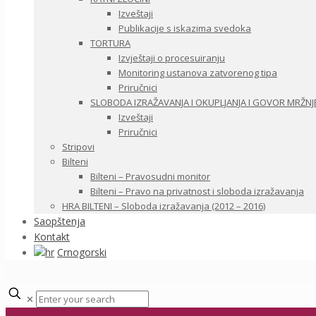
Izveštaji
Publikacije s iskazima svedoka
TORTURA
Izvještaji o procesuiranju
Monitoring ustanova zatvorenog tipa
Priručnici
SLOBODA IZRAŽAVANJA I OKUPLJANJA I GOVOR MRŽNJ
Izveštaji
Priručnici
Stripovi
Bilteni
Bilteni – Pravosudni monitor
Bilteni – Pravo na privatnost i sloboda izražavanja
HRA BILTENI – Sloboda izražavanja (2012 – 2016)
Saopštenja
Kontakt
Crnogorski
✕