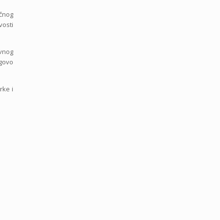
ičnog
vosti
avnog
egovo
rke i