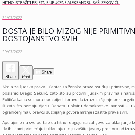
HITNO ISTRAŽITI PRIJETNJE UPUĆENE ALEKSANDRU SAŠI ZEKOVIĆU
31/03/2022
DOSTA JE BILO MIZOGINIJE PRIMITI
DOSTOJANSTVO SVIH
29/03/2022
Share
Share
Post
Akcija za ljudska prava i Centar za ženska prava osuđuju primitivne, 
poslanici Dragici Sekulić, zato što su protivni ljudskim pravima i n
Političarkama se mora obezbijediti pravo da izraze mišljenje bez targetir
ili zato što nemaju djecu. Debata u okviru demokratske javnosti – u 
ograničenjima u pravcu suzbijanja govora mržnje i zaštite prava svih.
Apelujemo na sve portale da hitno reaguju na zahtjeve za uklanjanje k
da ih i sami primjećuju i uklanjaju u cilju zaštite javnog prostora od izr
su suprotni tradiciji dostojanstvene rasprave u Crnoj Gori.