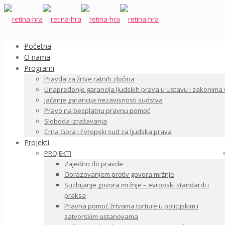
Početna
O nama
Programi
Pravda za žrtve ratnih zločina
Unapređenje garancija ljudskih prava u Ustavu i zakonima
Jačanje garancija nezavisnosti sudstva
Pravo na besplatnu pravnu pomoć
Sloboda izražavanja
Crna Gora i Evropski sud za ljudska prava
Projekti
PROJEKTI
Zajedno do pravde
Obrazovanjem protiv govora mržnje
Suzbijanje govora mržnje – evropski standardi i
praksa
Pravna pomoć žrtvama torture u policijskim i
zatvorskim ustanovama