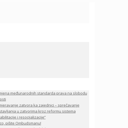
mjena međunarodnih standarda prava na slobodu
osti
jeravanje zatvora ka zajednici – sprečavanje
stavljanja u zatvorima kroz reformu sistema
bilitacije i resocijalizacije”
co, pišite Ombudsmanu!