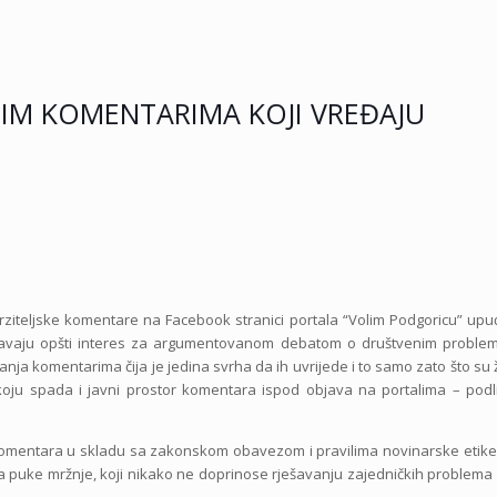
VNIM KOMENTARIMA KOJI VREĐAJU
mrziteljske komentare na Facebook stranici portala “Volim Podgoricu” up
arušavaju opšti interes za argumentovanom debatom o društvenim proble
anja komentarima čija je jedina svrha da ih uvrijede i to samo zato što su
koju spada i javni prostor komentara ispod objava na portalima – podl
omentara u skladu sa zakonskom obavezom i pravilima novinarske etike, 
aza puke mržnje, koji nikako ne doprinose rješavanju zajedničkih problema i