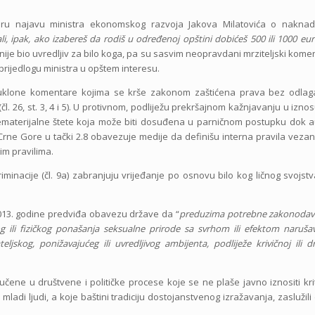
teru najavu ministra ekonomskog razvoja Jakova Milatovića o nakna
ali, ipak, ako izabereš da rodiš u određenoj opštini dobićeš 500 ili 1000 eur
 nije bio uvredljiv za bilo koga, pa su sasvim neopravdani mrziteljski komen
o prijedlogu ministra u opštem interesu.
klone komentare kojima se krše zakonom zaštićena prava bez odlaga
. 26, st. 3, 4 i 5). U protivnom, podliježu prekršajnom kažnjavanju u izno
 i nematerijalne štete koja može biti dosuđena u parničnom postupku dok a
Crne Gore u tački 2.8 obavezuje medije da definišu interna pravila veza
im pravilima.
iminacije (čl. 9a) zabranjuju vrijeđanje po osnovu bilo kog ličnog svojst
013. godine predviđa obavezu države da “
preduzima potrebne zakonodavn
g ili fizičkog ponašanja seksualne prirode sa svrhom ili efektom naruša
jskog, ponižavajućeg ili uvredljivog ambijenta, podliježe krivičnoj ili d
čene u društvene i političke procese koje se ne plaše javno iznositi kri
 i mladi ljudi, a koje baštini tradiciju dostojanstvenog izražavanja, zaslužili