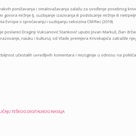
a ovakvih ponižavanja i omalovažavanja zalažu za uvođenje posebnog kriv
ovora mržnje tj. suzbijanje izazivanja ili podsticanje mržnje ili netrpelji
ta Evrope o sprečavanju i suzbijanju seksizma CM/Rec (2019).
e poslanici Draginji Vuksanović Stanković uputio Jovan Markuš, član drž
azovanje, nauku i kulturu), od Vlade premijera Krivokapića zatražile nj
ljnost učestalih uvredljivih komentara i mizoginije u odnosu na političa
LUČAJU TEŠKOG DIGITALNOG NASILJA