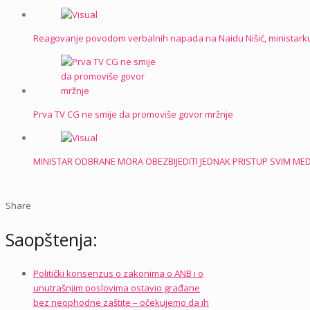
Reagovanje povodom verbalnih napada na Naidu Nišić, ministarku r
Prva TV CG ne smije da promoviše govor mržnje
MINISTAR ODBRANE MORA OBEZBIJEDITI JEDNAK PRISTUP SVIM MED
Share
Saopštenja:
Politički konsenzus o zakonima o ANB i o
unutrašnjim poslovima ostavio građane
bez neophodne zaštite – očekujemo da ih