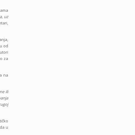
dama
a, uz
tari,
nja,
su od
utori
no za
va na
e ili
vanja
rugoj
tičko
 da u