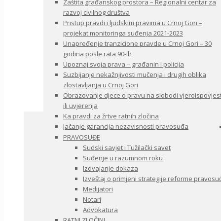
Zaštita građanskog prostora – Regionalni centar za
razvoj civilnog društva
Pristup pravdi i ljudskim pravima u Crnoj Gori –
projekat monitoringa suđenja 2021-2023
Unapređenje tranzicione pravde u Crnoj Gori – 30
godina posle rata 90-ih
Upoznaj svoja prava – građanin i policija
Suzbijanje nekažnjivosti mučenja i drugih oblika
zlostavljanja u Crnoj Gori
Obrazovanje djece o pravu na slobodi vjeroispovjest
ili uvjerenja
Ka pravdi za žrtve ratnih zločina
Jačanje garancija nezavisnosti pravosuđa
PRAVOSUĐE
Sudski savjet i Tužilački savet
Suđenje u razumnom roku
Izdvajanje dokaza
Izveštaj o primjeni strategije reforme pravosu
Medijatori
Notari
Advokatura
RATNI ZLOČINI