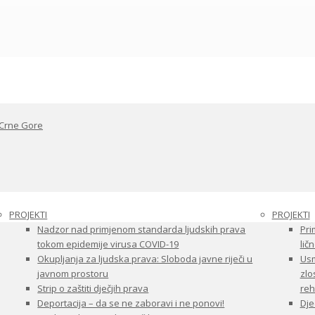
 Crne Gore
PROJEKTI
PROJEKTI
Nadzor nad primjenom standarda ljudskih prava
Pri
tokom epidemije virusa COVID-19
ličn
Okupljanja za ljudska prava: Sloboda javne riječi u
Usm
javnom prostoru
zlo
Strip o zaštiti dječjih prava
reha
Deportacija – da se ne zaboravi i ne ponovi!
Dje