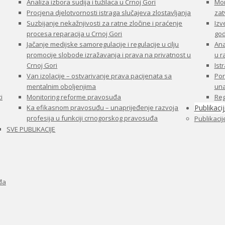
Analiza izbora sudija i tužilaca u Crnoj Gori
Mon
Procjena djelotvornosti istraga slučajeva zlostavljanja
zat
Suzbijanje nekažnjivosti za ratne zločine i praćenje
Izv
procesa reparacija u Crnoj Gori
god
Jačanje medijske samoregulacije i regulacije u cilju
Ana
promocije slobode izražavanja i prava na privatnost u
u 
Crnoj Gori
Ist
Van izolacije – ostvarivanje prava pacijenata sa
Por
mentalnim oboljenjima
una
i
Monitoring reforme pravosuđa
Reg
Ka efikasnom pravosuđu – unaprijeđenje razvoja
Publikaci
profesija u funkciji crnogorskog pravosuđa
Publikacij
SVE PUBLIKACIJE
đa