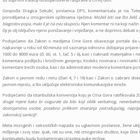
Gospođa Dragica Sekulić, poslanica DPS, komentarisala je na Tvi
porodiljama u crnogorskim opštinama riječima:
Možeš biti sve što želiš 
blagoslov popa, malo li je na ovu skupoću
. Njen komentar ni na koji način
čiji je cilj isključivo njeno ponižavanje i vrijeđanje, a ne doprinos debati 
Podsjećamo da Zakon o medijima Crne Gore obavezuje portale da u
najkasnije u roku od 60 minuta od saznanja odnosno dobijanja prijave (čl
1000 do 8000 eura (čl. 60, st. 1, tač. 5 i 6), kao i naknadi materijalne
komentara podliježu i krivičnom gonjenju. Kodeks novinara i novinarki 
komentare trećih osoba, kao i da administrator moderira komentare po t
Zakon o javnom redu i miru (član 4, 7 i 19) kao i Zakon o zabrani diskr
javnom mjestu, a što uključuje elektronske komunikacijske mreže.
Podsjećamo da Istanbulska konvencija koju je Crna Gora ratifikovala 2
druge mjere kako bi osigurale da bilo koji oblik verbalnog, neverbalno
dostojanstva osobe, posebno prilikom stvaranja zastrašujućeg, neprijatel
zakonskoj sankciji
”.
Meta mizoginih i seksističkih napada su uglavnom poslanice, žene uklju
mišljenje i svoj stav. Ipak, niti su one, niti crnogorsko društvo, koje čine
kontinuitetu budu kontaminirani izrazima puke mržnje.