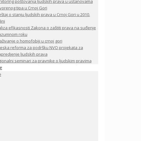
itoring poštovanja ljudskih prava u ustanovama
vorenog tipa u Crnoj Gori
eštaj o stanju ljudskih prava u Crnoj Gori u 2010.
ini
liza efikasnosti Zakona o zaštiti prava na suđenje
razumnom roku
raživanje o homofobiji u crnoj gori
eska reforma za podršku NVO projekata za
predjenje ljudskih prava
ionalni seminari za pravnike o ljudskim pravima
je
e