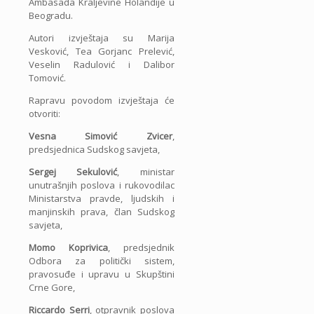
Ambasada Kraljevine Holandije u
Beogradu.
Autori izvještaja su Marija
Vesković, Tea Gorjanc Prelević,
Veselin Radulović i Dalibor
Tomović.
Rapravu povodom izvještaja će
otvoriti:
Vesna Simović Zvicer
,
predsjednica Sudskog savjeta,
Sergej Sekulović
, ministar
unutrašnjih poslova i rukovodilac
Ministarstva pravde, ljudskih i
manjinskih prava, član Sudskog
savjeta,
Momo Koprivica
, predsjednik
Odbora za politički sistem,
pravosuđe i upravu u Skupštini
Crne Gore,
Riccardo Serri
, otpravnik poslova