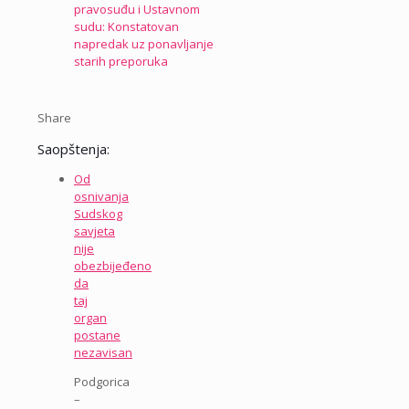
pravosuđu i Ustavnom
sudu: Konstatovan
napredak uz ponavljanje
starih preporuka
Share
Saopštenja:
Od
osnivanja
Sudskog
savjeta
nije
obezbijeđeno
da
taj
organ
postane
nezavisan
Podgorica
–