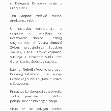
u Delegaciji Evropske unije u
Crnoj Gori i
Tea Gorjanc Prelević
, izvršna
direktorica HRA.
U nastavku konferencije, u
raspravi o izvještaju će
učestvovati članice Sudskog
savjeta: doc. dr
Vesna Simović
Zvicer
, predsjednica Sudskog
savjeta, i
Ana Perović Vojinović
,
sutkinja u Upravnom sudu Crne
Gore i članica Sudskog savjeta,
kao i dr
Nebojša Vučinić
, profesor
Pravnog fakulteta i bivši sudija
Evropskog suda za ljudska prava
u Strazburu.
Prisustvo konferenciji su potvrdile
sudije, predstavnici političkih
partija i nevladinih organizacija.
Skup će se odvijati prema