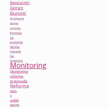
Beskućnici
Goran
Đurović
Istraživanje
javnog
mnjenja
Komisija
za
praćenje
istraga
napada
na
novinare
Monitoring
Monitoring
reforme
pravosuđa
Reforma
Strip
o
zaštiti
dječjih