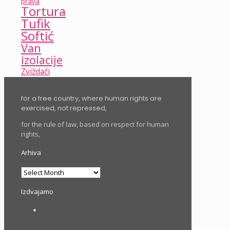
prava
Tortura
Tufik
Softić
Van
izolacije
Zviždači
for a free country, where human rights are
exercised, not repressed,
for the rule of law, based on respect for human
rights,
Arhiva
Arhiva
Izdvajamo