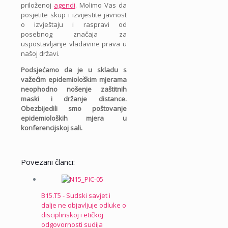
priloženoj
agendi
. Molimo Vas da
posjetite skup i izvijestite javnost
o izvještaju i raspravi od
posebnog značaja za
uspostavljanje vladavine prava u
našoj državi.
Podsjećamo da je u skladu s
važećim epidemiološkim mjerama
neophodno nošenje zaštitnih
maski i držanje distance.
Obezbijedili smo poštovanje
epidemioloških mjera u
konferencijskoj sali.
Povezani članci:
B15.T5 - Sudski savjet i
dalje ne objavljuje odluke o
disciplinskoj i etičkoj
odgovornosti sudija