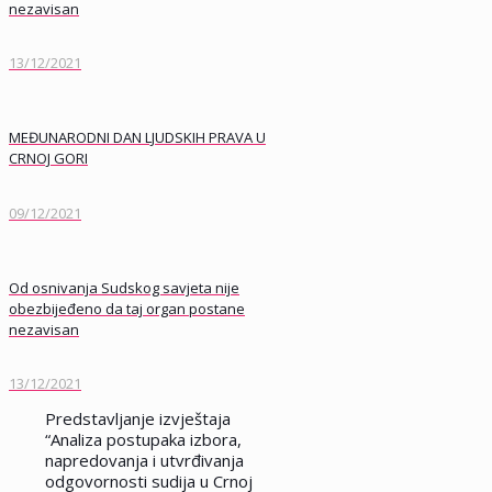
nezavisan
13/12/2021
MEĐUNARODNI DAN LJUDSKIH PRAVA U
CRNOJ GORI
09/12/2021
Od osnivanja Sudskog savjeta nije
obezbijeđeno da taj organ postane
nezavisan
13/12/2021
Predstavljanje izvještaja
“Analiza postupaka izbora,
napredovanja i utvrđivanja
odgovornosti sudija u Crnoj