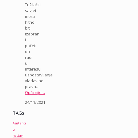
Tužilački
savjet
mora
hitno
biti
izabran
i
početi
da
radi
u
interesu
uspostavljanja
vladavine
prava…
Opširnije…
24/11/2021
TAGs
Asistenti
u
nastavi