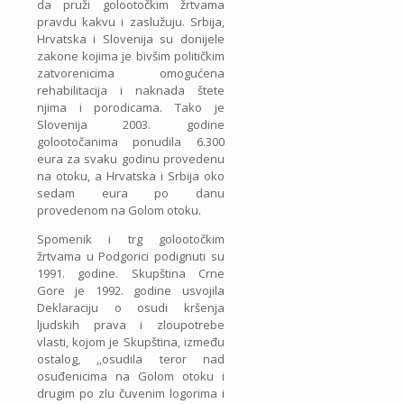
da pruži golootočkim žrtvama
pravdu kakvu i zaslužuju. Srbija,
Hrvatska i Slovenija su donijele
zakone kojima je bivšim političkim
zatvorenicima omogućena
rehabilitacija i naknada štete
njima i porodicama. Tako je
Slovenija 2003. godine
golootočanima ponudila 6.300
eura za svaku godinu provedenu
na otoku, a Hrvatska i Srbija oko
sedam eura po danu
provedenom na Golom otoku.
Spomenik i trg golootočkim
žrtvama u Podgorici podignuti su
1991. godine. Skupština Crne
Gore je 1992. godine usvojila
Deklaraciju o osudi kršenja
ljudskih prava i zloupotrebe
vlasti, kojom je Skupština, između
ostalog, ,,osudila teror nad
osuđenicima na Golom otoku i
drugim po zlu čuvenim logorima i