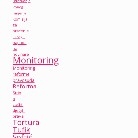
Istraživanje
javnog
mnjenja
Komisija
za
praćenje
istraga
napada
na
novinare
Monitoring
Monitoring
reforme
pravosuđa
Reforma
Strip
o
zaštiti
dječjih
prava
Tortura
Tufik
Softić