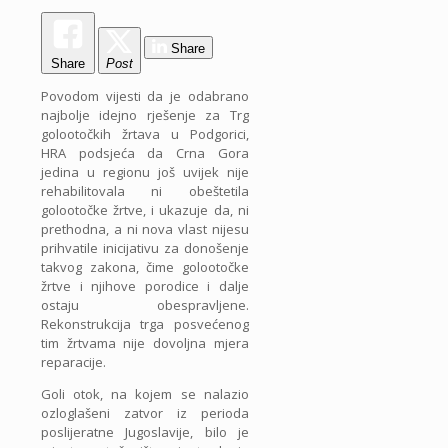
Share
Share
Post
Povodom vijesti da je odabrano
najbolje idejno rješenje za Trg
golootočkih žrtava u Podgorici,
HRA podsjeća da Crna Gora
jedina u regionu još uvijek nije
rehabilitovala ni obeštetila
golootočke žrtve, i ukazuje da, ni
prethodna, a ni nova vlast nijesu
prihvatile inicijativu za donošenje
takvog zakona, čime golootočke
žrtve i njihove porodice i dalje
ostaju obespravljene.
Rekonstrukcija trga posvećenog
tim žrtvama nije dovoljna mjera
reparacije.
Goli otok, na kojem se nalazio
ozloglašeni zatvor iz perioda
poslijeratne Jugoslavije, bilo je