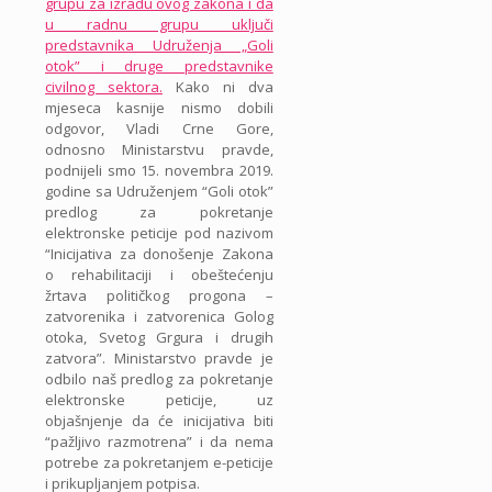
grupu za izradu ovog zakona i da
u radnu grupu uključi
predstavnika Udruženja „Goli
otok” i druge predstavnike
civilnog sektora.
Kako ni dva
mjeseca kasnije nismo dobili
odgovor, Vladi Crne Gore,
odnosno Ministarstvu pravde,
podnijeli smo 15. novembra 2019.
godine sa Udruženjem “Goli otok”
predlog za pokretanje
elektronske peticije pod nazivom
“Inicijativa za donošenje Zakona
o rehabilitaciji i obeštećenju
žrtava političkog progona –
zatvorenika i zatvorenica Golog
otoka, Svetog Grgura i drugih
zatvora”. Ministarstvo pravde je
odbilo naš predlog za pokretanje
elektronske peticije, uz
objašnjenje da će inicijativa biti
“pažljivo razmotrena” i da nema
potrebe za pokretanjem e-peticije
i prikupljanjem potpisa.