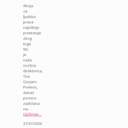
Akcija
za
ljudska
prava
najoštrije
protestuje
zbog
toga
što
je
naša
izvršna
direktorica,
Tea
Gorjanc
Prelevic,
danas
ponovo
zadržana
na…
Opširnije…
31/07/2026