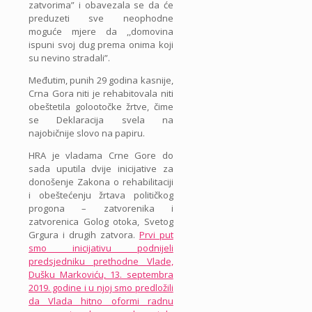
zatvorima” i obavezala se da će
preduzeti sve neophodne
moguće mjere da ,,domovina
ispuni svoj dug prema onima koji
su nevino stradali”.
Međutim, punih 29 godina kasnije,
Crna Gora niti je rehabitovala niti
obeštetila golootočke žrtve, čime
se Deklaracija svela na
najobičnije slovo na papiru.
HRA je vladama Crne Gore do
sada uputila dvije inicijative za
donošenje Zakona o rehabilitaciji
i obeštećenju žrtava političkog
progona – zatvorenika i
zatvorenica Golog otoka, Svetog
Grgura i drugih zatvora.
Prvi put
smo inicijativu podnijeli
predsjedniku prethodne Vlade,
Dušku Markoviću, 13. septembra
2019. godine i u njoj smo predložili
da Vlada hitno oformi radnu