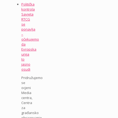
Politička
kontrola
Savjeta
RTCG
se
ponavlja
–
očekujemo
da
Evropska
unija
to
jasno
osudi
Pridružujemo
se
ocjeni
Media
centra,
Centra
za
građansko
obrazovanje,