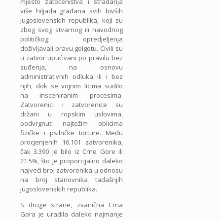
mjesto zatočeništva i stradanja
više hiljada građana svih bivših
jugoslovenskih republika, koji su
zbog svog stvarnog ili navodnog
političkog opredjeljenja
doživljavali pravu golgotu. Civili su
u zatvor upućivani po pravilu bez
suđenja, na osnovu
administrativnih odluka ili i bez
njih, dok se vojnim licima sudilo
na insceniranim procesima.
Zatvorenici i zatvorenice su
držani u ropskim uslovima,
podvrgnuti najtežim oblicima
fizičke i psihičke torture. Među
procjenjenih 16.101 zatvorenika,
čak 3.390 je bilo iz Crne Gore ili
21.5%, što je proporcijalno daleko
najveći broj zatvorenika u odnosu
na broj stanovnika tadašnjih
jugoslovenskih republika.
S druge strane, zvanična Crna
Gora je uradila daleko najmanje