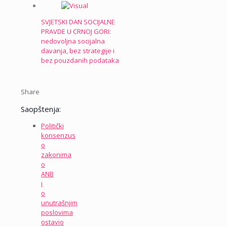
SVJETSKI DAN SOCIJALNE
PRAVDE U CRNOJ GORI:
nedovoljna socijalna
davanja, bez strategije i
bez pouzdanih podataka
Share
Saopštenja:
Politički
konsenzus
o
zakonima
o
ANB
i
o
unutrašnjim
poslovima
ostavio