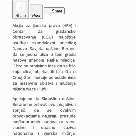
Share
Share
Post
Akcija za ljudska prava (HRA) i
Centar za građansko
obrazovanje (CGO) najoštrije
osuđuju skandalozni prijedlog
članova Savjeta opštine Berane
da se jedna ulica u tom gradu
nazove imenom Ratka Mladića
.
Oštro se protivimo ideji da se bilo
koja ulica, objekat ili bilo šta u
Crnoj Gori imenuje po osuđenima
za masovna ubistva i mučenja
hiljada djece i ljudi
.
Apelujemo da Skupština opštine
Berane ne prihvati ovu inicijativu i
spriječi da se ovakvim
provokacijama negiraju presude
međunarodnih sudova za ratne
zločine i opasno izaziva
nacionalna i vjerska mržnja.