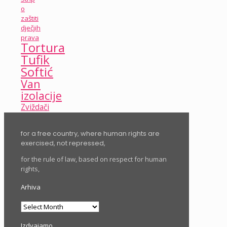
o
zaštiti
dječjih
prava
Tortura
Tufik
Softić
Van
izolacije
Zviždači
for a free country, where human rights are
exercised, not repressed,
for the rule of law, based on respect for human
rights,
Arhiva
Arhiva
Izdvajamo