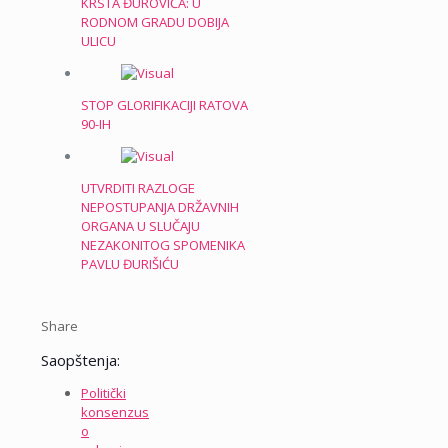
KRSTA ĐUROVIĆA: U
RODNOM GRADU DOBIJA
ULICU
STOP GLORIFIKACIJI RATOVA
90-IH
UTVRDITI RAZLOGE
NEPOSTUPANJA DRŽAVNIH
ORGANA U SLUČAJU
NEZAKONITOG SPOMENIKA
PAVLU ĐURIŠIĆU
Share
Saopštenja:
Politički
konsenzus
o