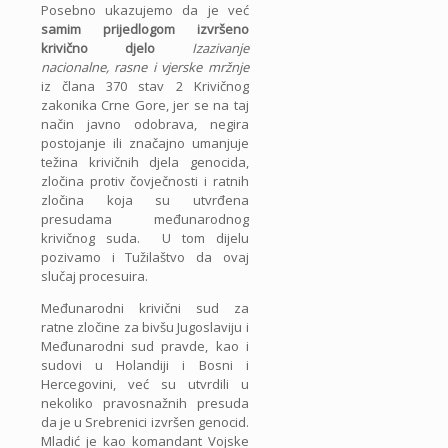
Posebno ukazujemo da je već
samim prijedlogom izvršeno
krivično djelo
Izazivanje
nacionalne, rasne i vjerske mržnje
iz člana 370 stav 2 Krivičnog
zakonika Crne Gore, jer se na taj
način javno odobrava, negira
postojanje ili značajno umanjuje
težina krivičnih djela genocida,
zločina protiv čovječnosti i ratnih
zločina koja su utvrđena
presudama međunarodnog
krivičnog suda. U tom dijelu
pozivamo i Tužilaštvo da ovaj
slučaj procesuira.
Međunarodni krivični sud za
ratne zločine za bivšu Jugoslaviju i
Međunarodni sud pravde, kao i
sudovi u Holandiji i Bosni i
Hercegovini, već su utvrdili u
nekoliko pravosnažnih presuda
da je u Srebrenici izvršen genocid.
Mladić je kao komandant Vojske