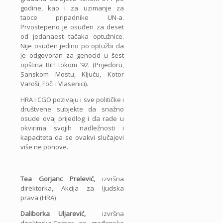
godine, kao i za uzimanje za
taoce pripadnike UN-a.
Prvostepeno je osuđen za deset
od jedanaest tačaka optužnice.
Nije osuđen jedino po optužbi da
je odgovoran za genocid u šest
opština BiH tokom ’92. (Prijedoru,
Sanskom Mostu, Ključu, Kotor
Varoši, Foči i Vlasenici).
HRA i CGO pozivaju i sve političke i
društvene subjekte da snažno
osude ovaj prijedlog i da rade u
okvirima svojih nadležnosti i
kapaciteta da se ovakvi slučajevi
više ne ponove.
Tea Gorjanc Prelević,
izvršna
direktorka, Akcija za ljudska
prava (HRA)
Daliborka Uljarević,
izvršna