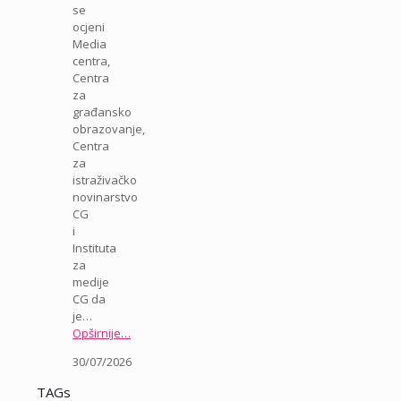
se
ocjeni
Media
centra,
Centra
za
građansko
obrazovanje,
Centra
za
istraživačko
novinarstvo
CG
i
Instituta
za
medije
CG da
je…
Opširnije…
30/07/2026
TAGs