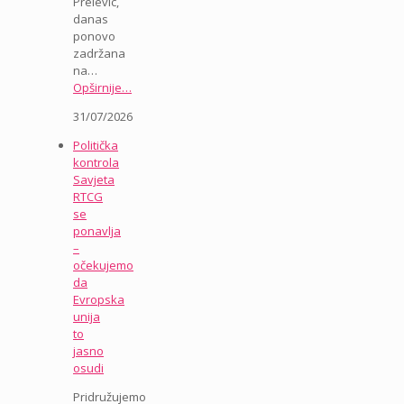
Prelevic,
danas
ponovo
zadržana
na…
Opširnije…
31/07/2026
Politička
kontrola
Savjeta
RTCG
se
ponavlja
–
očekujemo
da
Evropska
unija
to
jasno
osudi
Pridružujemo