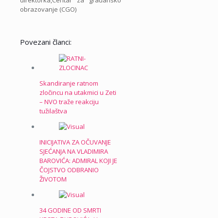
direktorka,Centar za građansko
obrazovanje (CGO)
Povezani članci:
Skandiranje ratnom
zločincu na utakmici u Zeti
– NVO traže reakciju
tužilaštva
INICIJATIVA ZA OČUVANJE
SJEĆANJA NA VLADIMIRA
BAROVIĆA: ADMIRAL KOJI JE
ČOJSTVO ODBRANIO
ŽIVOTOM
34 GODINE OD SMRTI