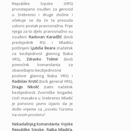
Republike Srpske (VRS)
prvostepeno osuđen za genocid
u Srebrenici i druge zločine i
očekuje se da će ta presuda
uskoro postati pravosnažna. Prije
njega za to djelo pravosnažno su
osuđeni
Radovan Karadžić
(bivši
predsjednik RS) i Mladiću
potčinjeni
Ljubiša Beara
(načelnik
za bezbjednost glavnog štaba
VRS),
Zdravko Tolimir
(bivši
pomoćnik komandanta za
obaveštajno-bezbjednosne
poslove glavnog štaba VRS) i
Radislav Krstić
(bivši general VRS),
Drago Nikolić
(ratni načelnik
bezbjednosti Zvorničke brigade).
Uoči masakra u Srebrenici Mladić
je ponosno javno izjavio da je
došlo vrijeme za „osvetu Turcima
na ovom prostoru“.
Nekadašnjeg komandanta Vojske
Republike Srpske, Ratka Mladića,