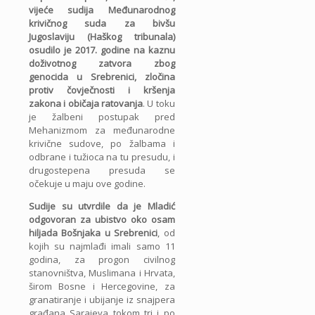
vijeće sudija Međunarodnog
krivičnog suda za bivšu
Jugoslaviju (Haškog tribunala)
osudilo je 2017. godine na kaznu
doživotnog zatvora zbog
genocida u Srebrenici, zločina
protiv čovječnosti i kršenja
zakona i običaja ratovanja
. U toku
je žalbeni postupak pred
Mehanizmom za međunarodne
krivične sudove, po žalbama i
odbrane i tužioca na tu presudu, i
drugostepena presuda se
očekuje u maju ove godine.
Sudije su utvrdile da je Mladić
odgovoran za ubistvo oko osam
hiljada Bošnjaka u Srebrenici
, od
kojih su najmlađi imali samo 11
godina, za progon civilnog
stanovništva, Muslimana i Hrvata,
širom Bosne i Hercegovine, za
granatiranje i ubijanje iz snajpera
građana Sarajeva tokom tri i po