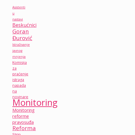
Asistenti
u
nastavi
Beskućnici
Goran
Đurović
Istraživanje
javnog
mnjenja
Komisija
za
praćenje
istraga
napada
na
novinare
Monitoring
Monitoring
reforme
pravosuđa
Reforma
Strip