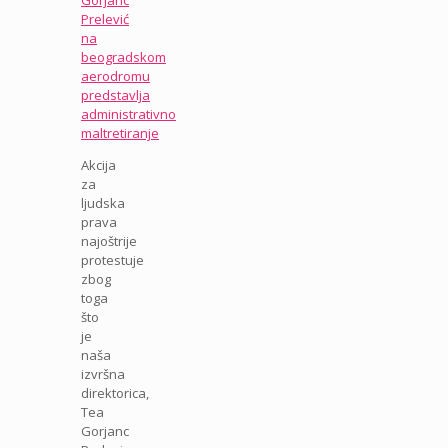
Gorjanc
Prelević
na
beogradskom
aerodromu
predstavlja
administrativno
maltretiranje
Akcija
za
ljudska
prava
najoštrije
protestuje
zbog
toga
što
je
naša
izvršna
direktorica,
Tea
Gorjanc