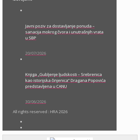
Javni poziv za dostavljanje ponuda –
sanacija mokrog čvora i unutrašnjih vrata
u SBP
20/07/2026
Knjiga „Gubljenje ljudskosti – Srebrenica
kao istorijska činjenica“ Dragana Popovića
predstavljena u CANU
30/06/2026
All rights reserved : HRA 2026