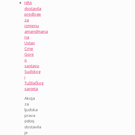
HRA
dostavila
predloge
za
izmjenu
amandmana
na
Ustav
Crne
Gore
o
sastavu
Sudskog
i
Tužilačkog
savjeta
Akcija
za
ljudska
prava
(HRA)
dostavila
je