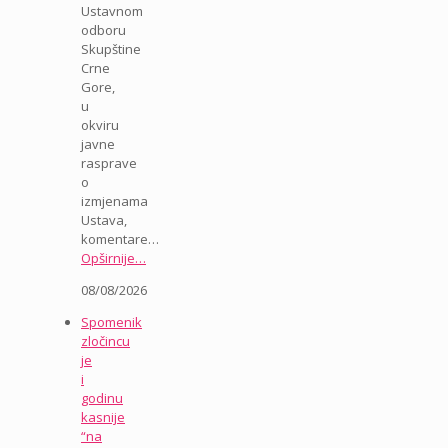
Ustavnom
odboru
Skupštine
Crne
Gore,
u
okviru
javne
rasprave
o
izmjenama
Ustava,
komentare…
Opširnije…
08/08/2026
Spomenik
zločincu
je
i
godinu
kasnije
“na