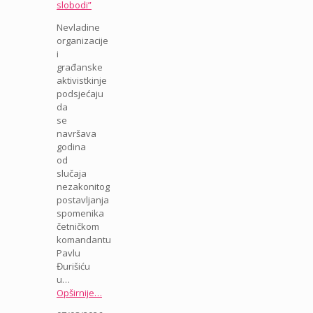
slobodi”
Nevladine
organizacije
i
građanske
aktivistkinje
podsjećaju
da
se
navršava
godina
od
slučaja
nezakonitog
postavljanja
spomenika
četničkom
komandantu
Pavlu
Đurišiću
u…
Opširnije…