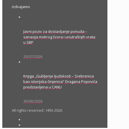
Izdvajamo
Javni poziv za dostavljanje ponuda –
sanacija mokrog čvora i unutrašnjih vrata
u SBP
20/07/2026
Knjiga „Gubljenje ljudskosti – Srebrenica
kao istorijska činjenica“ Dragana Popovića
predstavljena u CANU
30/06/2026
All rights reserved : HRA 2026