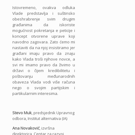
Istovremeno, ovakva odluka
Vlade predstavlja i suštinsko
obeshrabrenje svim drugim
građanima da iskoriste
mogućnost pokretanja e peticije i
koncept otvorene uprave koji
navodno zagovara. Zato ćemo mi
nastaviti da na njoj insistiramo jer
građani imaju pravo da znaju
kako Vlada troši njihove novce, a
svi mi imamo pravo da živimo u
državi o čijem kredibilitetu i
poštovanju međunarodnih
obaveza Vlada vodi više računa
nego o svojim partijskim i
partikularnim interesima.
Stevo Muk
, predsjednik Upravnog
odbora, Institut alternativa (IA)
Ana Novaković
, izvršna
direktorica, Centar za razvoj