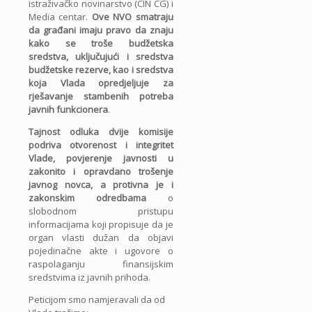
istraživačko novinarstvo (CIN CG) i
Media centar.
Ove NVO smatraju
da građani imaju pravo da znaju
kako se troše budžetska
sredstva, uključujući i sredstva
budžetske rezerve, kao i sredstva
koja Vlada opredjeljuje za
rješavanje stambenih potreba
javnih funkcionera
.
Tajnost odluka dvije komisije
podriva otvorenost i integritet
Vlade, povjerenje javnosti u
zakonito i opravdano trošenje
javnog novca, a protivna je i
zakonskim odredbama
o
slobodnom pristupu
informacijama koji propisuje da je
organ vlasti dužan da objavi
pojedinačne akte i ugovore o
raspolaganju finansijskim
sredstvima iz javnih prihoda.
Peticijom smo namjeravali da od