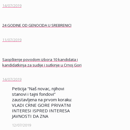
14/07/2019
24 GODINE OD GENOCIDA U SREBRENICI
11/07/2019
Saopštenje povodom izbora 10 kandidata i
kandidatkinja za sudije i sutkinje u Crnoj Gori
14/07/2019
Peticija “Naš novac, njihovi
stanovi i tajni fondovi”
zaustavljena na prvom koraku:
VLADI CRNE GORE PRIVATNI
INTERESI ISPRED INTERESA
JAVNOSTI DA ZNA
12/07/2019