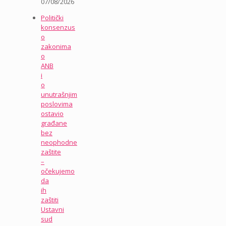
07/08/2026
Politički
konsenzus
o
zakonima
o
ANB
i
o
unutrašnjim
poslovima
ostavio
građane
bez
neophodne
zaštite
–
očekujemo
da
ih
zaštiti
Ustavni
sud