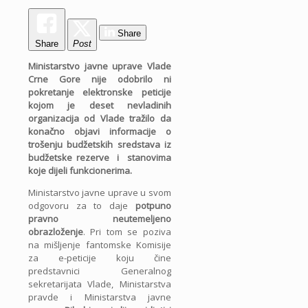
Share
Share
Post
Ministarstvo javne uprave Vlade
Crne Gore nije odobrilo ni
pokretanje elektronske peticije
kojom je deset nevladinih
organizacija od Vlade tražilo da
konačno objavi informacije o
trošenju budžetskih sredstava iz
budžetske rezerve i stanovima
koje dijeli funkcionerima.
Ministarstvo javne uprave u svom
odgovoru za to daje
potpuno
pravno neutemeljeno
obrazloženje
. Pri tom se poziva
na mišljenje fantomske Komisije
za e-peticije koju čine
predstavnici Generalnog
sekretarijata Vlade, Ministarstva
pravde i Ministarstva javne