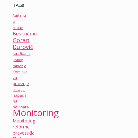
TAGs
Asistenti
u
nastavi
Beskućnici
Goran
Đurović
Istraživanje
javnog
mnjenja
Komisija
za
praćenje
istraga
napada
na
novinare
Monitoring
Monitoring
reforme
pravosuđa