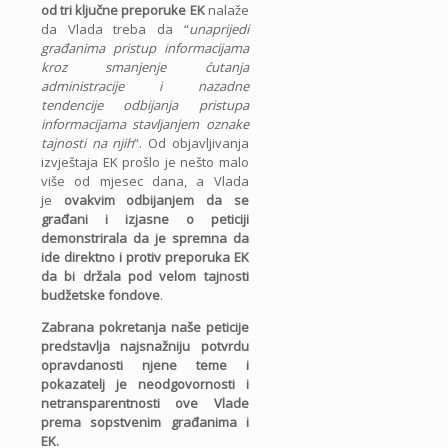
od tri ključne preporuke EK
nalaže
da Vlada treba da “
unaprijedi
građanima pristup informacijama
kroz smanjenje ćutanja
administracije i nazadne
tendencije odbijanja pristupa
informacijama stavljanjem oznake
tajnosti na njih
“. Od objavljivanja
izvještaja EK prošlo je nešto malo
više od mjesec dana, a Vlada
je
ovakvim odbijanjem da se
građani i izjasne o peticiji
demonstrirala da je spremna da
ide direktno i protiv preporuka EK
da bi držala pod velom tajnosti
budžetske fondove
.
Zabrana pokretanja naše peticije
predstavlja najsnažniju potvrdu
opravdanosti njene teme i
pokazatelj je neodgovornosti i
netransparentnosti ove Vlade
prema sopstvenim građanima i
EK.