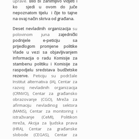
uprave.
Bilo bi zanimljivo vidjeti i
ko sjedi u ovom do juče
nepoznatom tijelu i čije to tajne
na ovaj način skriva od građana.
Deset nevladinih organizacija
su
polovinom juna
zajednički
podnijele e-peticiju sa
prijedlogom
promjene politike
Vlade u vezi sa objavljivanjem
informacija o radu Komisije za
stambenu politiku i Komisije za
raspodjelu sredstava budžetske
rezerve.
Peticiju su podržale
Institut alternativa (IA), Centar za
razvoj nevladinih organizacija
(CRNVO), Centar za građansko
obrazovanje (CGO), Mreža za
afirmaciju nevladinog sektora
(MANS), Centar za monitoring i
istraživanje (CeMI), Politikon
mreža, Akcija za ljudska prava
(HRA), Centar za građanske
slobode (CEGAS), Centar za