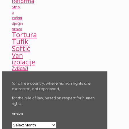
Reforma
Strip
o
zaštiti
dječjih
prava
Tortura
Tufik
Softić
Van
izolacije
Zviždači
for a free country, where human rights are
exercised, not repressed,
for the rule of law, based on respect for human
rights,
Arhiva
Arhiva