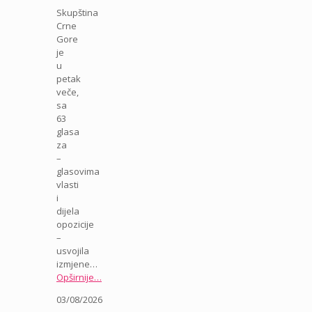
Skupština
Crne
Gore
je
u
petak
veče,
sa
63
glasa
za
–
glasovima
vlasti
i
dijela
opozicije
–
usvojila
izmjene…
Opširnije…
03/08/2026