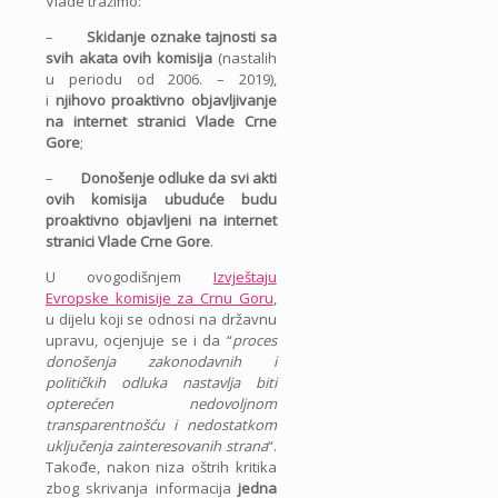
Vlade tražimo:
–
Skidanje oznake tajnosti sa
svih akata ovih komisija
(nastalih
u periodu od 2006. – 2019),
i
njihovo proaktivno objavljivanje
na internet stranici Vlade Crne
Gore
;
–
Donošenje odluke da svi akti
ovih komisija ubuduće budu
proaktivno objavljeni na internet
stranici Vlade Crne Gore
.
U ovogodišnjem
Izvještaju
Evropske komisije za Crnu Goru
,
u dijelu koji se odnosi na državnu
upravu, ocjenjuje se i da “
proces
donošenja zakonodavnih i
političkih odluka nastavlja biti
opterećen nedovoljnom
transparentnošću i nedostatkom
uključenja zainteresovanih strana
“.
Takođe, nakon niza oštrih kritika
zbog skrivanja informacija
jedna