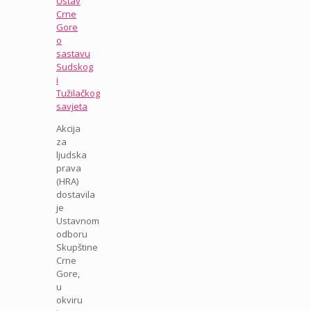
Ustav
Crne
Gore
o
sastavu
Sudskog
i
Tužilačkog
savjeta
Akcija
za
ljudska
prava
(HRA)
dostavila
je
Ustavnom
odboru
Skupštine
Crne
Gore,
u
okviru