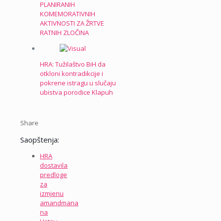
PLANIRANIH
KOMEMORATIVNIH
AKTIVNOSTI ZA ŽRTVE
RATNIH ZLOČINA
HRA: Tužilaštvo BiH da
otkloni kontradikcije i
pokrene istragu u slučaju
ubistva porodice Klapuh
Share
Saopštenja:
HRA
dostavila
predloge
za
izmjenu
amandmana
na