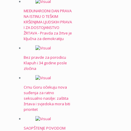
MEĐUNARODNI DAN PRAVA
NA ISTINU O TEŠKIM
KRŠENJIMA LJUDSKIH PRAVA
I ZA DOSTOJANSTVO
ŽRTAVA - Pravda za žrtve je
ključna za demokratiju
Bez pravde za porodicu
Klapuh i 34 godine posle
zločina
Crnu Goru očekuju nova
suđenja za ratno
seksualno nasilje: zaštita
žrtava i svjedoka mora biti
prioritet
SAOPŠTENJE POVODOM