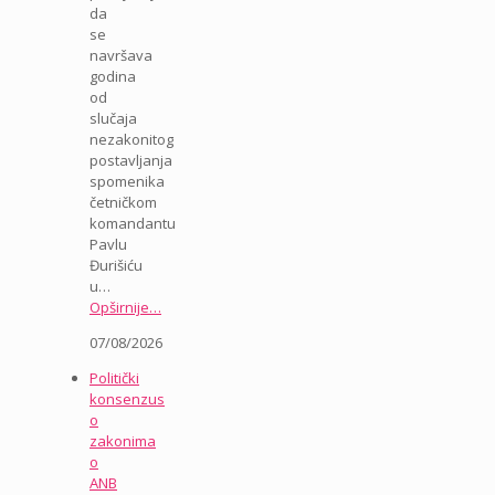
da
se
navršava
godina
od
slučaja
nezakonitog
postavljanja
spomenika
četničkom
komandantu
Pavlu
Đurišiću
u…
Opširnije…
07/08/2026
Politički
konsenzus
o
zakonima
o
ANB