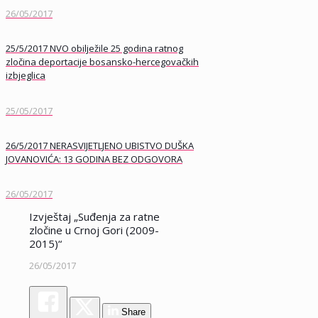
26/05/2017
25/5/2017 NVO obilježile 25 godina ratnog
zločina deportacije bosansko-hercegovačkih
izbjeglica
25/05/2017
26/5/2017 NERASVIJETLJENO UBISTVO DUŠKA
JOVANOVIĆA: 13 GODINA BEZ ODGOVORA
26/05/2017
Izvještaj „Suđenja za ratne
zločine u Crnoj Gori (2009-
2015)“
26/05/2017
Share