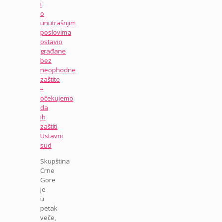
i
o
unutrašnjim
poslovima
ostavio
građane
bez
neophodne
zaštite
–
očekujemo
da
ih
zaštiti
Ustavni
sud
Skupština
Crne
Gore
je
u
petak
veče,