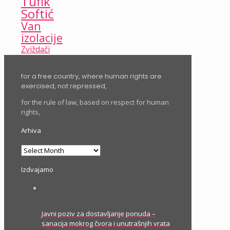
Tufik
Softić
Van
izolacije
Zviždači
for a free country, where human rights are
exercised, not repressed,
for the rule of law, based on respect for human
rights,
Arhiva
Arhiva
Izdvajamo
Javni poziv za dostavljanje ponuda –
sanacija mokrog čvora i unutrašnjih vrata