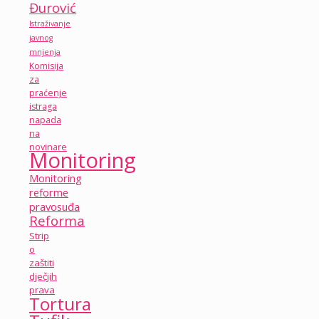
Đurović
Istraživanje
javnog
mnjenja
Komisija
za
praćenje
istraga
napada
na
novinare
Monitoring
Monitoring
reforme
pravosuđa
Reforma
Strip
o
zaštiti
dječjih
prava
Tortura