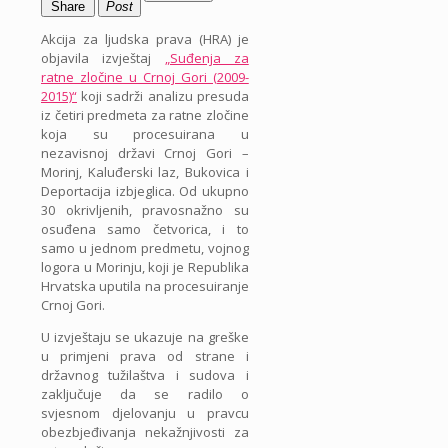
Share
Post
Akcija za ljudska prava (HRA) je
objavila izvještaj
„Suđenja za
ratne zločine u Crnoj Gori (2009-
2015)“
koji sadrži analizu presuda
iz četiri predmeta za ratne zločine
koja su procesuirana u
nezavisnoj državi Crnoj Gori –
Morinj, Kaluđerski laz, Bukovica i
Deportacija izbjeglica. Od ukupno
30 okrivljenih, pravosnažno su
osuđena samo četvorica, i to
samo u jednom predmetu, vojnog
logora u Morinju, koji je Republika
Hrvatska uputila na procesuiranje
Crnoj Gori.
U izvještaju se ukazuje na greške
u primjeni prava od strane i
državnog tužilaštva i sudova i
zaključuje da se radilo o
svjesnom djelovanju u pravcu
obezbjeđivanja nekažnjivosti za