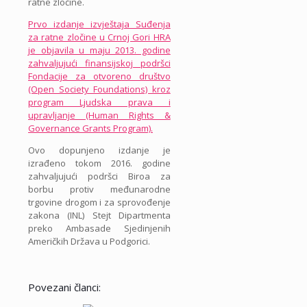
ratne zločine.
Prvo izdanje izvještaja Suđenja
za ratne zločine u Crnoj Gori HRA
je objavila u maju 2013. godine
zahvaljujući finansijskoj podršci
Fondacije za otvoreno društvo
(Open Society Foundations) kroz
program Ljudska prava i
upravljanje (Human Rights &
Governance Grants Program).
Ovo dopunjeno izdanje je
izrađeno tokom 2016. godine
zahvaljujući podršci Biroa za
borbu protiv međunarodne
trgovine drogom i za sprovođenje
zakona (INL) Stejt Dipartmenta
preko Ambasade Sjedinjenih
Američkih Država u Podgorici.
Povezani članci: