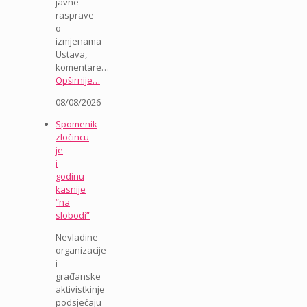
javne
rasprave
o
izmjenama
Ustava,
komentare…
Opširnije…
08/08/2026
Spomenik
zločincu
je
i
godinu
kasnije
“na
slobodi”
Nevladine
organizacije
i
građanske
aktivistkinje
podsjećaju