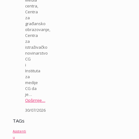
Media
centra,
Centra
za
građansko
obrazovanje,
Centra
za
istraživačko
novinarstvo
CG
i
Instituta
za
medije
CG da
je…
Opširnije…
30/07/2026
TAGs
Asistenti
u