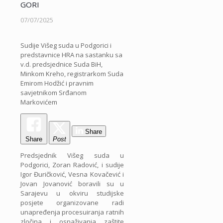
GORI
07/07/2025
Sudije Višeg suda u Podgorici i
predstavnice HRA na sastanku sa
v.d. predsjednice Suda BiH,
Minkom Kreho, registrarkom Suda
Emirom Hodžić i pravnim
savjetnikom Srđanom
Markovićem
Share
Share
Post
Predsjednik Višeg suda u
Podgorici, Zoran Radović, i sudije
Igor Đuričković, Vesna Kovačević i
Jovan Jovanović boravili su u
Sarajevu u okviru studijske
posjete organizovane radi
unapređenja procesuiranja ratnih
zločina i osnaživanja zaštite