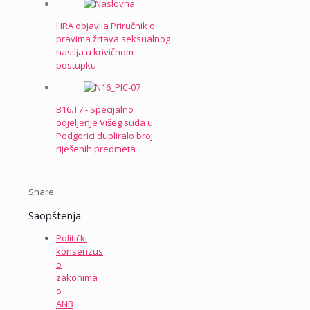
HRA objavila Priručnik o
pravima žrtava seksualnog
nasilja u krivičnom
postupku
B16.T7 - Specijalno
odjeljenje Višeg suda u
Podgorici dupliralo broj
riješenih predmeta
Share
Saopštenja:
Politički
konsenzus
o
zakonima
o
ANB