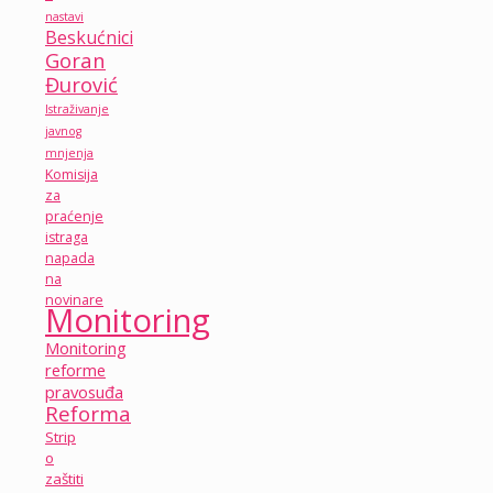
nastavi
Beskućnici
Goran
Đurović
Istraživanje
javnog
mnjenja
Komisija
za
praćenje
istraga
napada
na
novinare
Monitoring
Monitoring
reforme
pravosuđa
Reforma
Strip
o
zaštiti