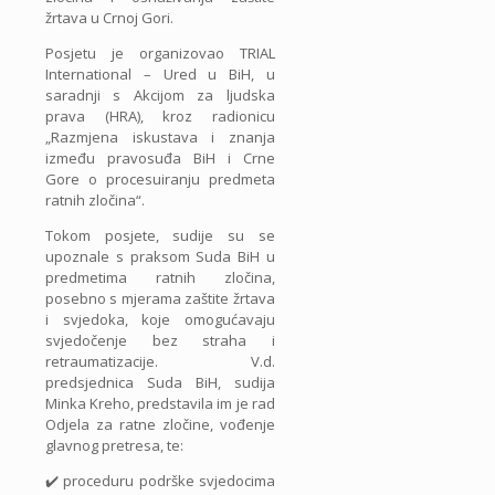
žrtava u Crnoj Gori.
Posjetu je organizovao TRIAL
International – Ured u BiH, u
saradnji s Akcijom za ljudska
prava (HRA), kroz radionicu
„Razmjena iskustava i znanja
između pravosuđa BiH i Crne
Gore o procesuiranju predmeta
ratnih zločina“.
Tokom posjete, sudije su se
upoznale s praksom Suda BiH u
predmetima ratnih zločina,
posebno s mjerama zaštite žrtava
i svjedoka, koje omogućavaju
svjedočenje bez straha i
retraumatizacije. V.d.
predsjednica Suda BiH, sudija
Minka Kreho, predstavila im je rad
Odjela za ratne zločine, vođenje
glavnog pretresa, te:
✔️ proceduru podrške svjedocima