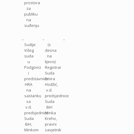
prostora
za
publiku
na
suđenju
Sudije
(s
Višeg
desna
suda
na
u
lijevo):
Podgorici
Registrar
i
Suda
predstavnice
Emira
HRA
Hodžić,
na
v.d.
sastanku
predsjednice
sa
Suda
v.d.
BiH
predsjednice
Minka
Suda
Kreho,
BiH,
pravni
Minkom
savjetnik