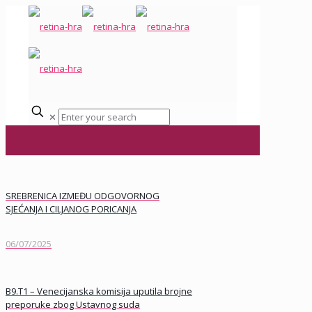
✕
SREBRENICA IZMEĐU ODGOVORNOG
SJEĆANJA I CILJANOG PORICANJA
06/07/2025
B9.T1 – Venecijanska komisija uputila brojne
preporuke zbog Ustavnog suda