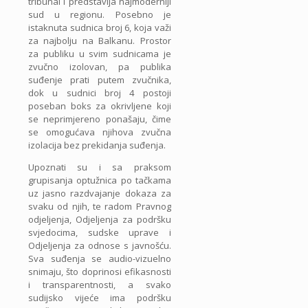
tribunal i predstavlja najmoderniji
sud u regionu. Posebno je
istaknuta sudnica broj 6, koja važi
za najbolju na Balkanu. Prostor
za publiku u svim sudnicama je
zvučno izolovan, pa publika
suđenje prati putem zvučnika,
dok u sudnici broj 4 postoji
poseban boks za okrivljene koji
se neprimjereno ponašaju, čime
se omogućava njihova zvučna
izolacija bez prekidanja suđenja.
Upoznati su i sa praksom
grupisanja optužnica po tačkama
uz jasno razdvajanje dokaza za
svaku od njih, te radom Pravnog
odjeljenja, Odjeljenja za podršku
svjedocima, sudske uprave i
Odjeljenja za odnose s javnošću.
Sva suđenja se audio-vizuelno
snimaju, što doprinosi efikasnosti
i transparentnosti, a svako
sudijsko vijeće ima podršku