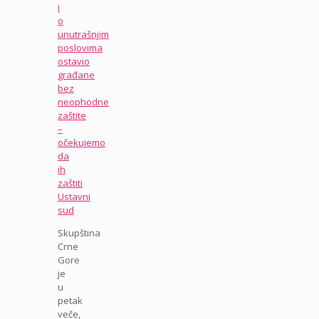
i
o
unutrašnjim
poslovima
ostavio
građane
bez
neophodne
zaštite
–
očekujemo
da
ih
zaštiti
Ustavni
sud
Skupština
Crne
Gore
je
u
petak
veče,