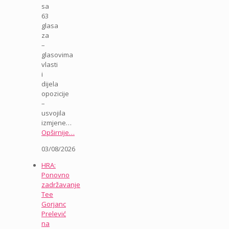
sa
63
glasa
za
–
glasovima
vlasti
i
dijela
opozicije
–
usvojila
izmjene…
Opširnije…
03/08/2026
HRA:
Ponovno
zadržavanje
Tee
Gorjanc
Prelević
na