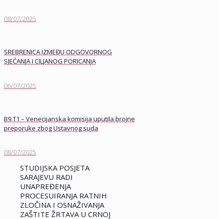
08/07/2025
SREBRENICA IZMEĐU ODGOVORNOG
SJEĆANJA I CILJANOG PORICANJA
06/07/2025
B9.T1 – Venecijanska komisija uputila brojne
preporuke zbog Ustavnog suda
08/07/2025
STUDIJSKA POSJETA
SARAJEVU RADI
UNAPREĐENJA
PROCESUIRANJA RATNIH
ZLOČINA I OSNAŽIVANJA
ZAŠTITE ŽRTAVA U CRNOJ