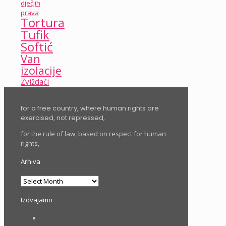
dječjih
prava
Tortura
Tufik
Softić
Van
izolacije
Zviždači
for a free country, where human rights are
exercised, not repressed,
for the rule of law, based on respect for human
rights,
Arhiva
Arhiva
Izdvajamo