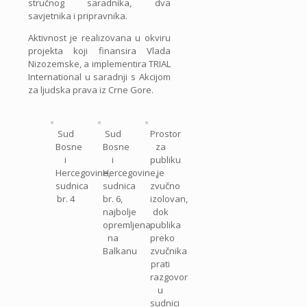
stručnog saradnika, dva
savjetnika i pripravnika.
Aktivnost je realizovana u okviru
projekta koji finansira Vlada
Nizozemske, a implementira TRIAL
International u saradnji s Akcijom
za ljudska prava iz Crne Gore.
Sud
Sud
Prostor
Bosne
Bosne
za
i
i
publiku
Hercegovine,
Hercegovine,
je
sudnica
sudnica
zvučno
br. 4
br. 6,
izolovan,
najbolje
dok
opremljena
publika
na
preko
Balkanu
zvučnika
prati
razgovor
u
sudnici