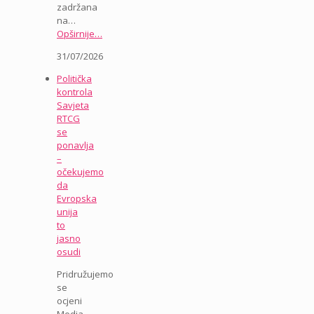
zadržana
na…
Opširnije…
31/07/2026
Politička
kontrola
Savjeta
RTCG
se
ponavlja
–
očekujemo
da
Evropska
unija
to
jasno
osudi
Pridružujemo
se
ocjeni