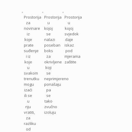
Prostorija
Prostorija
Prostorija
za
u
u
novinare
kojoj
kojoj
iz
se
svjedok
koje
nalazi
daje
prate
poseban
iskaz
suđenje
boks
pod
i iz
za
mjerama
koje
okrivljene
zaštite
u
koji
svakom
se
trenutku
neprimjereno
mogu
ponašaju
izaći
pa
ili se
se
u
tako
nju
zvučno
vratiti,
izoluju
za
razliku
od