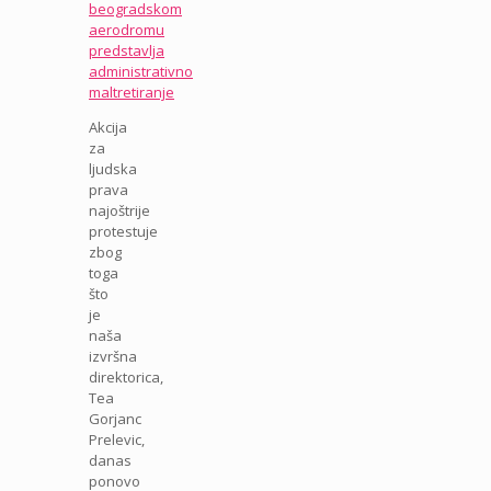
beogradskom
aerodromu
predstavlja
administrativno
maltretiranje
Akcija
za
ljudska
prava
najoštrije
protestuje
zbog
toga
što
je
naša
izvršna
direktorica,
Tea
Gorjanc
Prelevic,
danas
ponovo