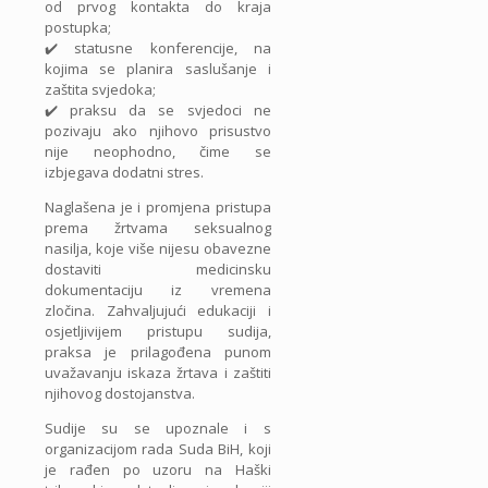
od prvog kontakta do kraja
postupka;
✔️ statusne konferencije, na
kojima se planira saslušanje i
zaštita svjedoka;
✔️ praksu da se svjedoci ne
pozivaju ako njihovo prisustvo
nije neophodno, čime se
izbjegava dodatni stres.
Naglašena je i promjena pristupa
prema žrtvama seksualnog
nasilja, koje više nijesu obavezne
dostaviti medicinsku
dokumentaciju iz vremena
zločina. Zahvaljujući edukaciji i
osjetljivijem pristupu sudija,
praksa je prilagođena punom
uvažavanju iskaza žrtava i zaštiti
njihovog dostojanstva.
Sudije su se upoznale i s
organizacijom rada Suda BiH, koji
je rađen po uzoru na Haški