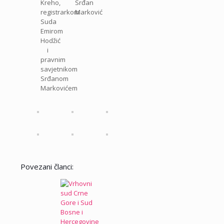
Kreho,
Srđan
registrarkom
Marković
Suda
Emirom
Hodžić
i
pravnim
savjetnikom
Srđanom
Markovićem
Povezani članci: