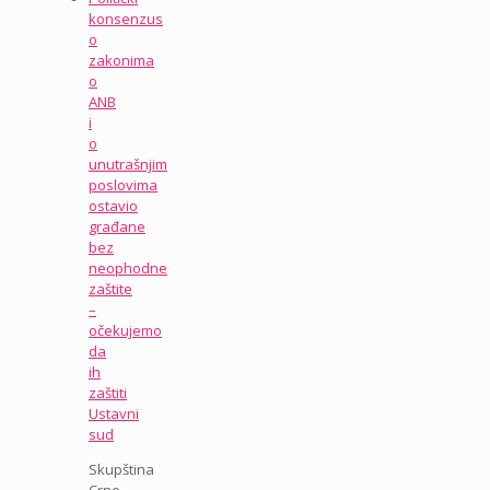
konsenzus
o
zakonima
o
ANB
i
o
unutrašnjim
poslovima
ostavio
građane
bez
neophodne
zaštite
–
očekujemo
da
ih
zaštiti
Ustavni
sud
Skupština