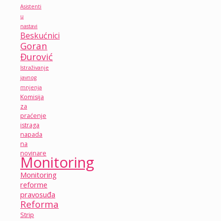
Asistenti
u
nastavi
Beskućnici
Goran
Đurović
Istraživanje
javnog
mnjenja
Komisija
za
praćenje
istraga
napada
na
novinare
Monitoring
Monitoring
reforme
pravosuđa
Reforma
Strip