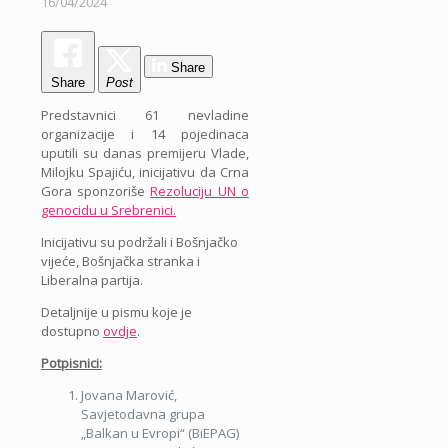
16/04/2024
Share
Share
Post
Predstavnici 61 nevladine
organizacije i 14 pojedinaca
uputili su danas premijeru Vlade,
Milojku Spajiću, inicijativu da Crna
Gora sponzoriše
Rezoluciju UN o
genocidu u Srebrenici.
Inicijativu su podržali i Bošnjačko
vijeće, Bošnjačka stranka i
Liberalna partija.
Detaljnije u pismu koje je
dostupno
ovdje
.
Potpisnici:
Jovana Marović,
Savjetodavna grupa
„Balkan u Evropi“ (BiEPAG)