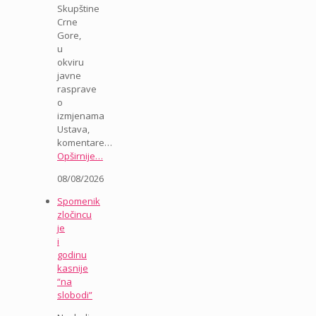
Skupštine
Crne
Gore,
u
okviru
javne
rasprave
o
izmjenama
Ustava,
komentare…
Opširnije…
08/08/2026
Spomenik
zločincu
je
i
godinu
kasnije
“na
slobodi”