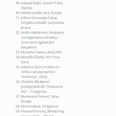
Denijal Geljić, Husein Paša,
Pljevlja
Velida Hodžić, Ikre, Rožaje
Edina Hasanaga Čobaj,
Inicijativa mladih za ljudska
prava
Andro Martinović, Inicijativa
za regionalnu saradnju
Crne Gore (Igmanska
inicijativa)
Mustafa Canka, Ulcinj Info
Momčilo Šćekić, IPO Crna
Gora
Hatixha Gjoni, Institut za
rodnu ravnopravnost
“Dulcinea”, Ulcinj
Vladimir Nikaljević,
predsjednik NU “Komunica
NG” – Podgorica
Munevera Sutović, Mrav,
Rožaje
Most kulture, Podgorica
Xhemal Peroviq, Monitoring