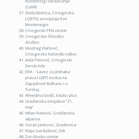
monitoring i istraživanje
(CeMI)
Staša Bistrica, Crnogorska
LGBTIQ asocijacija Kvir
Montenegro
Crnogorski PEN centar
Crnogorsko filološko
društvo
Miodrag Vlahović,
Crnogorsko helsinški odbor
Aida Petrović, Crnogorski
ženski lobi
ERA – Savez za jednaka
prava LGBTI osoba na
Zapadnom Balkanu i u
Turskoj
Almedina Dodić, Eduko plus
Građanska inicijativa “21.
maj”
Milan Radović, Građanska
alijansa
Goran Janković, Gradionica
Maja Gardašević, Diši
Don Bosko centar