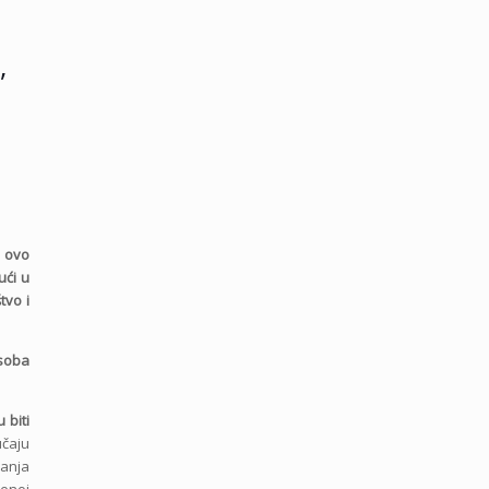
,
 ovo
ući u
tvo i
osoba
 biti
učaju
janja
benoj