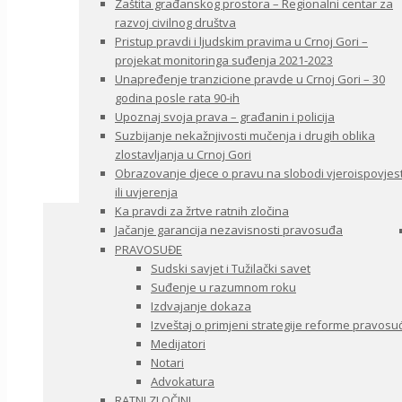
Zaštita građanskog prostora – Regionalni centar za
razvoj civilnog društva
Pristup pravdi i ljudskim pravima u Crnoj Gori –
projekat monitoringa suđenja 2021-2023
Unapređenje tranzicione pravde u Crnoj Gori – 30
godina posle rata 90-ih
Upoznaj svoja prava – građanin i policija
Suzbijanje nekažnjivosti mučenja i drugih oblika
zlostavljanja u Crnoj Gori
Obrazovanje djece o pravu na slobodi vjeroispovjest
ili uvjerenja
Ka pravdi za žrtve ratnih zločina
Jačanje garancija nezavisnosti pravosuđa
PRAVOSUĐE
Sudski savjet i Tužilački savet
Suđenje u razumnom roku
Izdvajanje dokaza
Izveštaj o primjeni strategije reforme pravosu
Medijatori
Notari
Advokatura
RATNI ZLOČINI