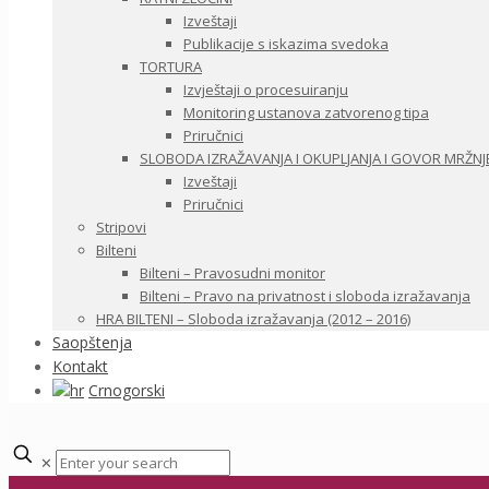
Izveštaji
Publikacije s iskazima svedoka
TORTURA
Izvještaji o procesuiranju
Monitoring ustanova zatvorenog tipa
Priručnici
SLOBODA IZRAŽAVANJA I OKUPLJANJA I GOVOR MRŽNJ
Izveštaji
Priručnici
Stripovi
Bilteni
Bilteni – Pravosudni monitor
Bilteni – Pravo na privatnost i sloboda izražavanja
HRA BILTENI – Sloboda izražavanja (2012 – 2016)
Saopštenja
Kontakt
Crnogorski
✕