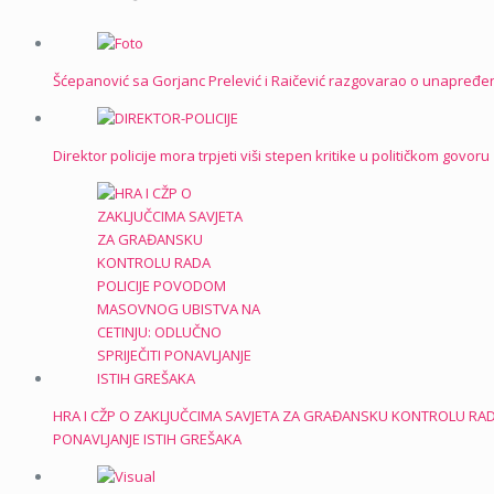
Šćepanović sa Gorjanc Prelević i Raičević razgovarao o unapređen
Direktor policije mora trpjeti viši stepen kritike u političkom govoru
HRA I CŽP O ZAKLJUČCIMA SAVJETA ZA GRAĐANSKU KONTROLU RAD
PONAVLJANJE ISTIH GREŠAKA