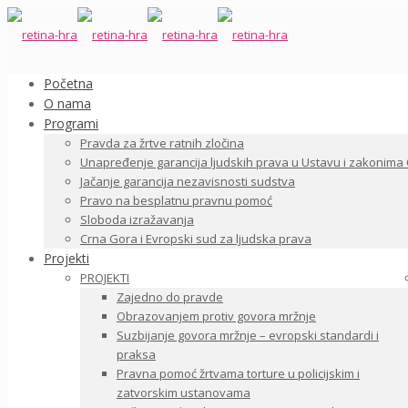
Početna
O nama
Programi
Pravda za žrtve ratnih zločina
Unapređenje garancija ljudskih prava u Ustavu i zakonima
Jačanje garancija nezavisnosti sudstva
Pravo na besplatnu pravnu pomoć
Sloboda izražavanja
Crna Gora i Evropski sud za ljudska prava
Projekti
PROJEKTI
Zajedno do pravde
Obrazovanjem protiv govora mržnje
Suzbijanje govora mržnje – evropski standardi i
praksa
Pravna pomoć žrtvama torture u policijskim i
zatvorskim ustanovama