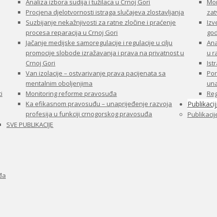
Analiza izbora sudija i tužilaca u Crnoj Gori
Mon
Procjena djelotvornosti istraga slučajeva zlostavljanja
zat
Suzbijanje nekažnjivosti za ratne zločine i praćenje
Izv
procesa reparacija u Crnoj Gori
god
Jačanje medijske samoregulacije i regulacije u cilju
Ana
promocije slobode izražavanja i prava na privatnost u
u 
Crnoj Gori
Ist
Van izolacije – ostvarivanje prava pacijenata sa
Por
mentalnim oboljenjima
una
i
Monitoring reforme pravosuđa
Reg
Ka efikasnom pravosuđu – unaprijeđenje razvoja
Publikaci
profesija u funkciji crnogorskog pravosuđa
Publikacij
SVE PUBLIKACIJE
đa