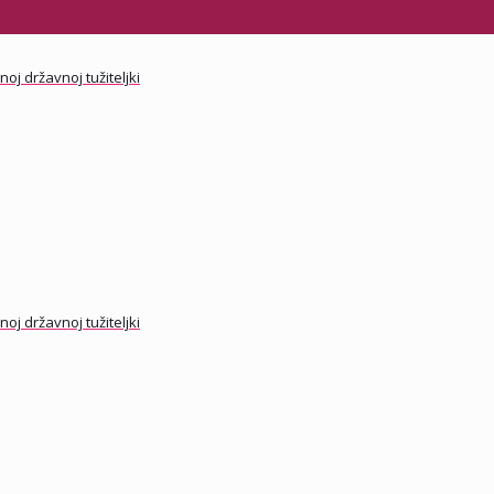
j državnoj tužiteljki
j državnoj tužiteljki