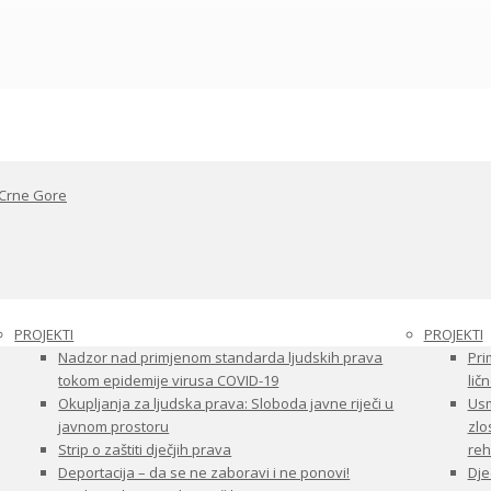
 Crne Gore
PROJEKTI
PROJEKTI
Nadzor nad primjenom standarda ljudskih prava
Pri
tokom epidemije virusa COVID-19
ličn
Okupljanja za ljudska prava: Sloboda javne riječi u
Usm
javnom prostoru
zlo
Strip o zaštiti dječjih prava
reha
Deportacija – da se ne zaboravi i ne ponovi!
Dje