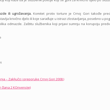
zde ili ugrožavanja.
Komitet protiv torture je Crnoj Gori takođe pre
vlja krivično djelo ili koje sarađuje u istrazi zlostavljanja, posebno u po
lika odmazde. Zaštitu službenika koji prijavi sumnju na korupciju predv
e
ri
a – Zaključci i preporuke Crnoj Gori 2008.)
r člana 2 KOnvencije)