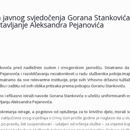
 javnog svjedočenja Gorana Stankovića
tavljanje Aleksandra Pejanovića
nkovića pred nadležnim sudom i crnogorskom javnošću. Smatramo da
Pejanovića i razobličavanju nezakonitosti u radu službenika policije.
Imaj
matramo da sve relevantne institucije, prije svih Vrhovno državno tužilaš
 i zaštitu od svih oblika pritisaka prema policajcu Goranu Stankoviću.
rasno i efikasno istraži navode Gorana Stankovića o učešću uniformisanih 
avljanju Aleksandra Pejanovića.
okretanja istrage, a pogotovo od optuženja za to krivično djelo, morali su
 zaključcima svog izvještaja o Crnoj Gori prošle godine je naglasio da u sl
, po pravilu, biti suspendovan – udaljen od vršenja službe – za vrijeme tra
i koji kaže da je službenik policije koji se goni za krivično djelo po služ