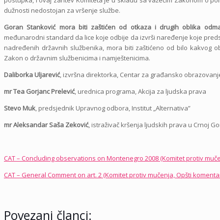
dužnosti nedostojan za vršenje službe.
Goran Stanković mora biti zaštićen od otkaza i drugih oblika odma
međunarodni standard da lice koje odbije da izvrši naređenje koje predsta
nadređenih državnih službenika, mora biti zaštićeno od bilo kakvog ob
Zakon o državnim službenicima i namještenicima.
Daliborka Uljarević
, izvršna direktorka, Centar za građansko obrazovanj
mr Tea Gorjanc Prelević
, urednica programa, Akcija za ljudska prava
Stevo Muk
, predsjednik Upravnog odbora, Institut „Alternativa”
mr Aleksandar Saša Zeković
, istraživač kršenja ljudskih prava u Crnoj Go
CAT – Concluding observations on Montenegro 2008 (Komitet protiv mučenj
CAT – General Comment on art. 2 (Komitet protiv mučenja, Opšti komenta
Povezani članci: