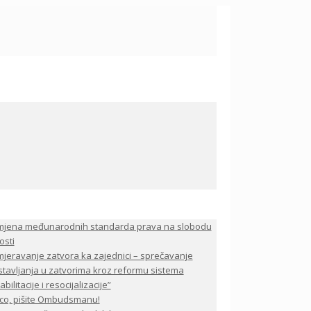
mjena međunarodnih standarda prava na slobodu
osti
jeravanje zatvora ka zajednici – sprečavanje
stavljanja u zatvorima kroz reformu sistema
bilitacije i resocijalizacije”
co, pišite Ombudsmanu!