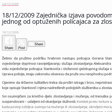
24/12/2009
18/12/2009 Zajednička izjava povodom
jednog od optuženih policajaca za zlos
19/12/2009
Share
Share
Post
Želimo da pružimo podršku hrabrom nastupu policajca Gorana Sta
svjedočenje doprinosi rasvijetljavanju slučaja zlostavljanja Aleksandra 
vidu svjedočenje policajca Stankovića i složenost cjelokupnog slučaja s
Uprava policije, imaju zakonsku obavezu da pruže svu neophodnu podršku
Cijenimo da državno tužilaštvo treba da proširi istragu i brzo, neprist
koje opisuje Stanković i njima nadređenih policijskih službenika u zlost
Svi osumnjičeni za krivično djelo zlostavljanja i mučenja, od trenutka p
suspendovani – udaljeni od obavljanja dužnosti.
Komitet protiv torture u
kada postoji ozbiljna sumnja na mučenje ili zlostavljanje, okrivljeni mora
postupka, i ovaj zahtev Komiteta je u skladu sa važećim Zakonom o policij