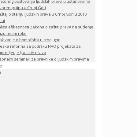
itoring poštovanja ljudskih prava u ustanovama
vorenog tipa u Crnoj Gori
eštaj o stanju ljudskih prava u Crnoj Gori u 2010.
ini
liza efikasnosti Zakona o zaštiti prava na suđenje
razumnom roku
raživanje o homofobiji u crnoj gori
eska reforma za podršku NVO projekata za
predjenje ljudskih prava
ionalni seminari za pravnike o ljudskim pravima
je
e