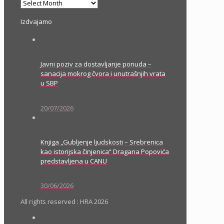
Arhiva
Izdvajamo
Javni poziv za dostavljanje ponuda –
sanacija mokrog čvora i unutrašnjih vrata
u SBP
20/07/2026
Knjiga „Gubljenje ljudskosti – Srebrenica
kao istorijska činjenica“ Dragana Popovića
predstavljena u CANU
30/06/2026
All rights reserved : HRA 2026