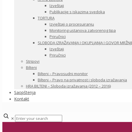
Izveštaji
Publikacije s iskazima svedoka
TORTURA
Izvještaji o procesuiranju
Monitoring ustanova zatvorenog tipa
Priručnici
SLOBODA IZRAŽAVANJA I OKUPLJANJA I GOVOR MRŽNJ
Izveštaji
Priručnici
Stripovi
Bilteni
Bilteni – Pravosudni monitor
Bilteni – Pravo na privatnost i sloboda izražavanja
HRA BILTENI – Sloboda izražavanja (2012 – 2016)
Saopštenja
Kontakt
✕