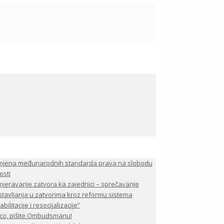
mjena međunarodnih standarda prava na slobodu
osti
jeravanje zatvora ka zajednici – sprečavanje
stavljanja u zatvorima kroz reformu sistema
bilitacije i resocijalizacije”
co, pišite Ombudsmanu!