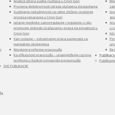
Analiza izbora sudija i tužilaca u Crnoj Gori
Mon
Procjena djelotvornosti istraga slučajeva zlostavljanja
zat
Suzbijanje nekažnjivosti za ratne zločine i praćenje
Izv
procesa reparacija u Crnoj Gori
god
Jačanje medijske samoregulacije i regulacije u cilju
Ana
promocije slobode izražavanja i prava na privatnost u
u 
Crnoj Gori
Ist
Van izolacije – ostvarivanje prava pacijenata sa
Por
mentalnim oboljenjima
una
i
Monitoring reforme pravosuđa
Reg
Ka efikasnom pravosuđu – unaprijeđenje razvoja
Publikaci
profesija u funkciji crnogorskog pravosuđa
Publikacij
SVE PUBLIKACIJE
đa