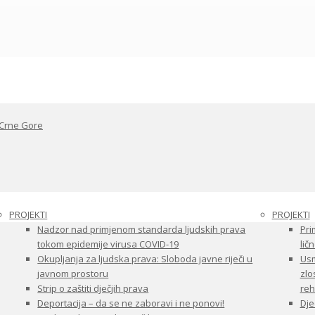
 Crne Gore
PROJEKTI
PROJEKTI
Nadzor nad primjenom standarda ljudskih prava
Pri
tokom epidemije virusa COVID-19
ličn
Okupljanja za ljudska prava: Sloboda javne riječi u
Usm
javnom prostoru
zlo
Strip o zaštiti dječjih prava
reha
Deportacija – da se ne zaboravi i ne ponovi!
Dje