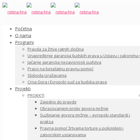
Početna
O nama
Programi
Pravda za žrtve ratnih zločina
Unapređenje garancija ljudskih prava u Ustavu i zakonima
Jačanje garancija nezavisnosti sudstva
Pravo na besplatnu pravnu pomoć
Sloboda izražavanja
Crna Gora i Evropski sud za ljudska prava
Projekti
PROJEKTI
Zajedno do pravde
Obrazovanjem protiv govora mržnje
Suzbijanje govora mržnje – evropski standardi i
praksa
Pravna pomoć žrtvama torture u policijskim i
zatvorskim ustanovama