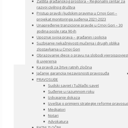
Zaštita građanskog prostora – Regionalni centar za
razvoj civilnog društva
Pristup pravdi i ljudskim pravima u Crnoj Gori –
projekat monitoringa suđenja 2021-2023
Unapređenje tranzicione pravde u Crnoj Gori – 30
godina posle rata 90-ih
Upoznaj svoja prava – građanin i policija
Suzbijanje nekažnjivosti mučenja i drugih oblika
zlostavljanja u Crnoj Gori
Obrazovanje djece o pravu na slobodi vjeroispovjest
ili uvjerenja
Ka pravdi za žrtve ratnih zločina
Jačanje garancija nezavisnosti pravosuđa
PRAVOSUĐE
Sudski savjet i Tužilački savet
Suđenje u razumnom roku
Izdvajanje dokaza
Izveštaj o primjeni strategije reforme pravosu
Medijatori
Notari
Advokatura
RATNI ZLOČINI