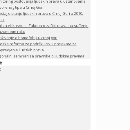
itoring poštovanja ljudskih prava u ustanovama
vorenog tipa u Crnoj Gori
eštaj o stanju ljudskih prava u Crnoj Gori u 2010.
ini
liza efikasnosti Zakona o zaštiti prava na suđenje
razumnom roku
raživanje o homofobiji u crnoj gori
eska reforma za podršku NVO projekata za
predjenje ljudskih prava
ionalni seminari za pravnike o ljudskim pravima
je
e