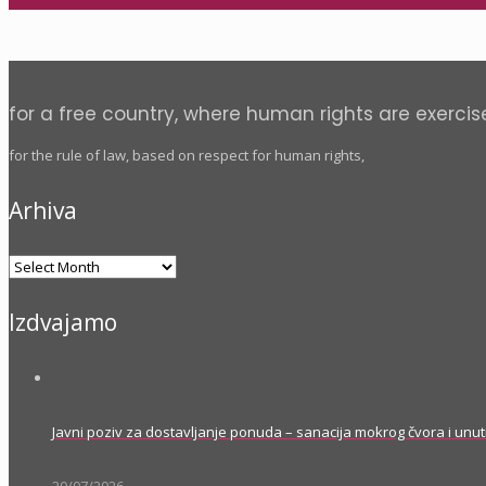
for a free country, where human rights are exercis
for the rule of law, based on respect for human rights,
Arhiva
Arhiva
Izdvajamo
Javni poziv za dostavljanje ponuda – sanacija mokrog čvora i unut