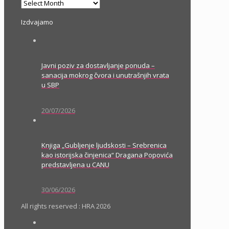
Arhiva
Izdvajamo
Javni poziv za dostavljanje ponuda –
sanacija mokrog čvora i unutrašnjih vrata
u SBP
20/07/2026
Knjiga „Gubljenje ljudskosti – Srebrenica
kao istorijska činjenica“ Dragana Popovića
predstavljena u CANU
30/06/2026
All rights reserved : HRA 2026