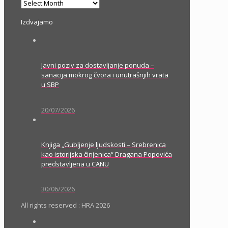
Arhiva
Izdvajamo
Javni poziv za dostavljanje ponuda –
sanacija mokrog čvora i unutrašnjih vrata
u SBP
20/07/2026
Knjiga „Gubljenje ljudskosti – Srebrenica
kao istorijska činjenica“ Dragana Popovića
predstavljena u CANU
30/06/2026
All rights reserved : HRA 2026