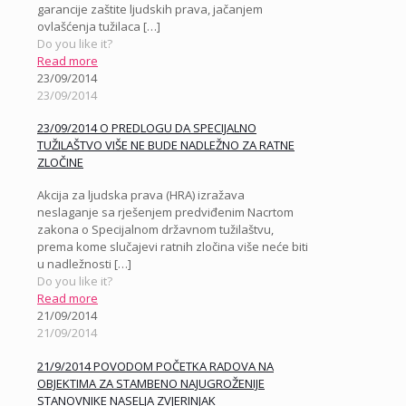
garancije zaštite ljudskih prava, jačanjem
ovlašćenja tužilaca
[…]
Do you like it?
Read more
23/09/2014
23/09/2014
23/09/2014 O PREDLOGU DA SPECIJALNO
TUŽILAŠTVO VIŠE NE BUDE NADLEŽNO ZA RATNE
ZLOČINE
Akcija za ljudska prava (HRA) izražava
neslaganje sa rješenjem predviđenim Nacrtom
zakona o Specijalnom državnom tužilaštvu,
prema kome slučajevi ratnih zločina više neće biti
u nadležnosti
[…]
Do you like it?
Read more
21/09/2014
21/09/2014
21/9/2014 POVODOM POČETKA RADOVA NA
OBJEKTIMA ZA STAMBENO NAJUGROŽENIJE
STANOVNIKE NASELJA ZVJERINJAK