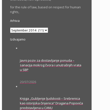
for the rule of law, based on respect for human
rights,
Arhiva
Arhiva
Izdvajamo
Javni poziv za dostavljanje ponuda –
sanacija mokrog čvora i unutrašnjih vrata
u SBP
20/07/2026
Knjiga „Gubljenje ljudskosti – Srebrenica
kao istorijska činjenica“ Dragana Popovića
predstavljena u CANU