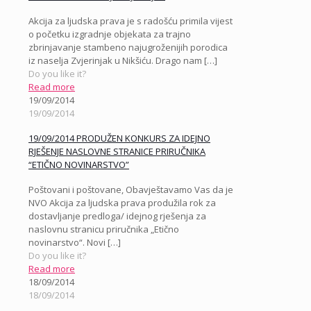
Akcija za ljudska prava je s radošću primila vijest
o početku izgradnje objekata za trajno
zbrinjavanje stambeno najugroženijih porodica
iz naselja Zvjerinjak u Nikšiću. Drago nam
[…]
Do you like it?
Read more
19/09/2014
19/09/2014
19/09/2014 PRODUŽEN KONKURS ZA IDEJNO
RJEŠENJE NASLOVNE STRANICE PRIRUČNIKA
“ETIČNO NOVINARSTVO”
Poštovani i poštovane, Obavještavamo Vas da je
NVO Akcija za ljudska prava produžila rok za
dostavljanje predloga/ idejnog rješenja za
naslovnu stranicu priručnika „Etično
novinarstvo“. Novi
[…]
Do you like it?
Read more
18/09/2014
18/09/2014