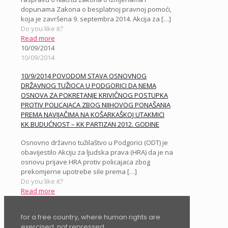
dopunama Zakona o besplatnoj pravnoj pomoći,
koja je završena 9. septembra 2014. Akcija za
[…]
Do you like it?
Read more
10/09/2014
10/09/2014
10/9/2014 POVODOM STAVA OSNOVNOG
DRŽAVNOG TUŽIOCA U PODGORICI DA NEMA
OSNOVA ZA POKRETANJE KRIVIČNOG POSTUPKA
PROTIV POLICAJACA ZBOG NJIHOVOG PONAŠANJA
PREMA NAVIJAČIMA NA KOŠARKAŠKOJ UTAKMICI
KK BUDUĆNOST – KK PARTIZAN 2012. GODINE
Osnovno državno tužilaštvo u Podgorici (ODT) je
obavijestilo Akciju za ljudska prava (HRA) da je na
osnovu prijave HRA protiv policajaca zbog
prekomjerne upotrebe sile prema
[…]
Do you like it?
Read more
for a free country, where human rights are
exercised, not repressed,