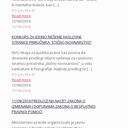
ili mentalne bolesti, kao
[…]
Do you like it?
Read more
12/09/2014
12/09/2014
KONKURS ZA IDEJNO RJEŠENJE NASLOVNE
STRANICE PRIRUČNIKA “ETIČNO NOVINARSTVO”
NVO Akcija za ljudska prava Vas poziva da
dostavite predlog/ idejno rješenje za naslovnu
stranicu priručnika „Etično novinarstvo“, u vidu
karikature ili fotografije. Najbolji predlog će
[…]
Do you like it?
Read more
11/09/2014
11/09/2014
11/09/2014 PREDLOZI NA NACRT ZAKONA O
IZMJENAMA I DOPUNAMA ZAKONA O BESPLATNOJ
PRAVNOJ POMOĆI
Ministarstvo pravde organizovalo je javnu
raspravu o Nacrtu zakona o izmjenama i