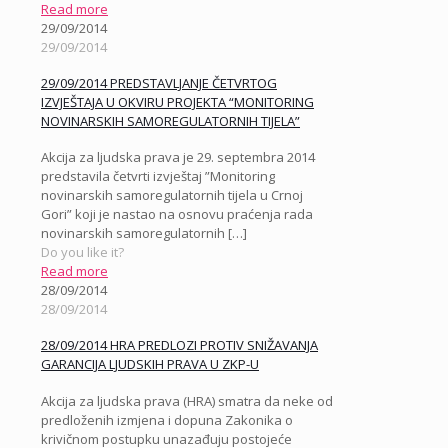
Read more
29/09/2014
29/09/2014
29/09/2014 PREDSTAVLJANJE ČETVRTOG
IZVJEŠTAJA U OKVIRU PROJEKTA “MONITORING
NOVINARSKIH SAMOREGULATORNIH TIJELA”
Akcija za ljudska prava je 29. septembra 2014
predstavila četvrti izvještaj ”Monitoring
novinarskih samoregulatornih tijela u Crnoj
Gori” koji je nastao na osnovu praćenja rada
novinarskih samoregulatornih
[…]
Do you like it?
Read more
28/09/2014
28/09/2014
28/09/2014 HRA PREDLOZI PROTIV SNIŽAVANJA
GARANCIJA LJUDSKIH PRAVA U ZKP-U
Akcija za ljudska prava (HRA) smatra da neke od
predloženih izmjena i dopuna Zakonika o
krivičnom postupku unazađuju postojeće