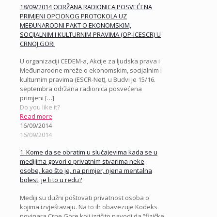
18/09/2014 ODRŽANA RADIONICA POSVEĆENA
PRIMJENI OPCIONOG PROTOKOLA UZ
MEĐUNARODNI PAKT O EKONOMSKIM,
SOCIJALNIM I KULTURNIM PRAVIMA (OP-ICESCR) U
CRNOJ GORI
U organizaciji CEDEM-a, Akcije za ljudska prava i
Međunarodne mreže o ekonomskim, socijalnim i
kulturnim pravima (ESCR-Net), u Budvi je 15/16.
septembra održana radionica posvećena
primjeni
[…]
Do you like it?
Read more
16/09/2014
16/09/2014
1. Kome da se obratim u slučajevima kada se u
medijima govori o privatnim stvarima neke
osobe, kao što je, na primjer, njena mentalna
bolest, je li to u redu?
Mediji su dužni poštovati privatnost osoba o
kojima izvještavaju. Na to ih obavezuje Kodeks
novinara Crne Gore koji izričito navodi da “fizičke